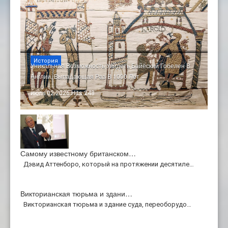
История
Уникальная Возможность Увидеть Байёский Гобелен В
Англии, Выпадающая Раз В 1000 Лет
июль 02 2026 Hits:248
Самому известному британском…
Дэвид Аттенборо, который на протяжении десятиле…
Викторианская тюрьма и здани…
Викторианская тюрьма и здание суда, переоборудо…