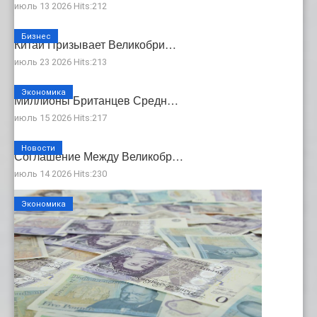
июль 13 2026 Hits:212
Бизнес
Китай Призывает Великобри…
июль 23 2026 Hits:213
Экономика
Миллионы Британцев Средн…
июль 15 2026 Hits:217
Новости
Соглашение Между Великобр…
июль 14 2026 Hits:230
Экономика