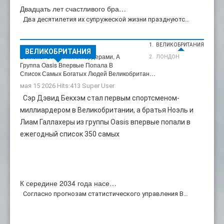
Двадцать лет счастливого бра…
Два десятилетия их супружеской жизни празднуютс…
ВЕЛИКОБРИТАНИЯ
Великобритания
ВЕЛИКОБРИТАНИЯ
Бекхэмы Стали Миллиардерами, А
ЛОНДОН
Группа Oasis Впервые Попала В
Список Самых Богатых Людей Великобритан…
мая 15 2026 Hits:413
Super User
Сэр Дэвид Бекхэм стал первым спортсменом-
миллиардером в Великобритании, а братья Ноэль и
Лиам Галлахеры из группы Oasis впервые попали в
ежегодный список 350 самых
К середине 2034 года насе…
Согласно прогнозам статистического управления В…