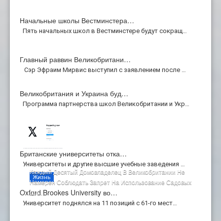
Начальные школы Вестминстера…
Пять начальных школ в Вестминстере будут сокращ…
Главный раввин Великобритани…
Сэр Эфраим Мирвис выступил с заявлением после …
Великобритания и Украина буд…
Программа партнерства школ Великобритании и Укр…
Британские университеты отка…
Университеты и другие высшие учебные заведения …
Каждый Десятый Домовладелец В Великобритании Не
Жизнь
Намерен Соблюдать Запрет На Использование Садовых
Oxford Brookes University во…
Шл…
Университет поднялся на 11 позиций с 61-го мест…
авг 03 2026 Hits:125