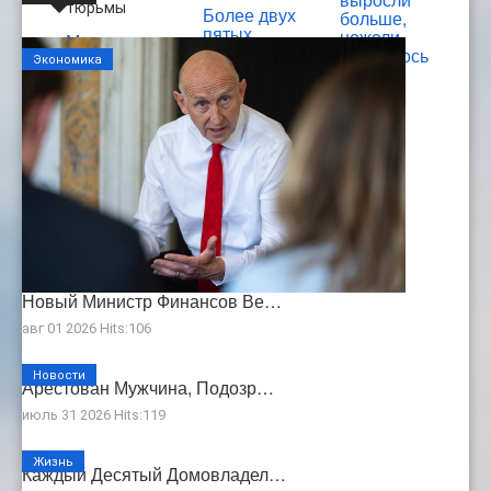
Более двух
больше,
пятых
нежели
Мигрант,
британских
ожидалось
сорвавший с
Экономика
компаний
руки китайского
пострадали от
туриста часы
кибернарушений
Patek Phillipe
или атак за
стоимостью £
последний год
37 000,
приговорен к
21 месяцу
тюрьмы
Новый Министр Финансов Ве…
авг 01 2026 Hits:106
Новости
Арестован Мужчина, Подозр…
июль 31 2026 Hits:119
Жизнь
Каждый Десятый Домовладел…