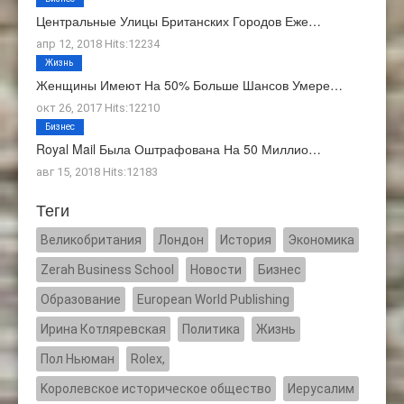
Центральные Улицы Британских Городов Еже…
апр 12, 2018 Hits:12234
Жизнь
Женщины Имеют На 50% Больше Шансов Умере…
окт 26, 2017 Hits:12210
Бизнес
Royal Mail Была Оштрафована На 50 Миллио…
авг 15, 2018 Hits:12183
Теги
Великобритания
Лондон
История
Экономика
Zerah Business School
Новости
Бизнес
Образование
European World Publishing
Ирина Котляревская
Политика
Жизнь
Пол Ньюман
Rolex,
Kоролевское историческое общество
Иерусалим