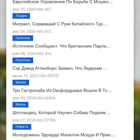
Европейское Управление По Борьбе С Мошен…
апр 25, 2026 Hits:407
Лондон
Мигрант, Сорвавший С Руки Китайского Тур…
апр 29, 2026 Hits:412
Политика
Источники Сообщают, Что Британские Парла…
мая 08, 2026 Hits:416
Политика
Сэр Дэвид Аттенборо Заявил, Что Лидерам …
июнь 13, 2021 Hits:85370
Бизнес
Три Гастропаба Из Оксфордшира Вошли В То…
янв 30, 2018 Hits:62834
Жизнь
Шотландец, Который Научил Собаку Подним…
апр 27, 2018 Hits:57166
Новости
Молодожены Эдоардо Мапелли-Моцци И Прин…