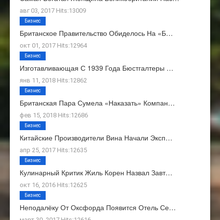
авг 03, 2017 Hits:13009
Бизнес
Британское Правительство Обиделось На «Б…
окт 01, 2017 Hits:12964
Бизнес
Изготавливающая С 1939 Года Бюстгалтеры …
янв 11, 2018 Hits:12862
Бизнес
Британская Пара Сумела «наказать» Компан…
фев 15, 2018 Hits:12686
Бизнес
Китайские Производители Вина Начали Эксп…
апр 25, 2017 Hits:12635
Бизнес
Кулинарный Критик Жиль Корен Назвал Завт…
окт 16, 2016 Hits:12625
Бизнес
Неподалёку От Оксфорда Появится Отель Се…
март 30, 2017 Hits:12616