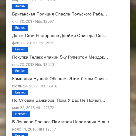
Жизнь
Британская Полиция Спасла Польского Раба…
окт 30, 2017 Hits:12597
Бизнес
Долги Сети Ресторанов Джейми Оливера Сос…
фев 11, 2018 Hits:12579
Бизнес
Покупка Телекомпании Sky Рупертом Мердок…
янв 23, 2018 Hits:12520
Бизнес
Компания Ryanair Обещает Этим Летом Сниз…
июль 24, 2017 Hits:12418
Бизнес
По Словам Банкиров, Пока У Вас Не Появит…
мая 25, 2018 Hits:12372
Новости
В Лондоне Прошла Памятная Церемония Reme…
нояб 13, 2016 Hits:12317
Бизнес