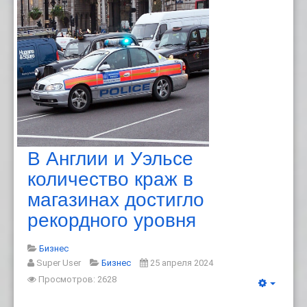
В Англии и Уэльсе
количество краж в
магазинах достигло
рекордного уровня
Бизнес
Super User
Бизнес
25 апреля 2024
Просмотров: 2628