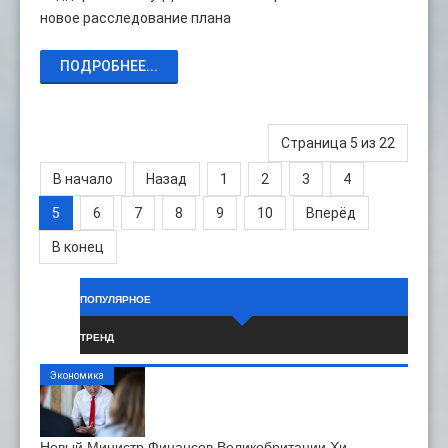
новое расследование плана
ПОДРОБНЕЕ...
Страница 5 из 22
В начало
Назад
1
2
3
4
5
6
7
8
9
10
Вперёд
В конец
ПОПУЛЯРНОЕ
ТРЕНД
Экономика
Новый Министр Финансов Великобритании Хи…