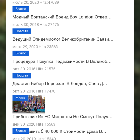
июль 20, 2020 Hits:47089
Бизнес
Модный Британский Бренд Boy London Отвер…
июль 30, 2018 Hits:27476
Новости
Ведущий Эпидемиолог Великобритании Заяви…
март 29, 2020 Hits:23863
Бизнес
Процедура Покупки Недвижимости В Великоб…
окт 30, 2016 Hits:21575
Новости
Джастин Бибер Переехал В Лондон, Сняв Д…
окт 20, 2016 Hits:17478
Жизнь
Прибывшие Из ЕС Мигранты Не Смогут Получ…
дек 30, 2020 Hits:15563
Как Добавить £ 40 000 К Стоимости Дома В…
Бизнес
мая 20, 2019 Hits:15340