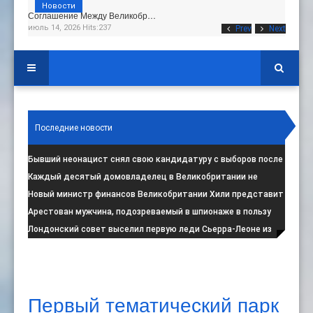
Новости
Соглашение Между Великобр…
июль 14, 2026 Hits:237
Prev
Next
Последние новости
Бывший неонацист снял свою кандидатуру с выборов после
негативной реакции общест
:
Каждый десятый домовладелец в Великобритании не
намерен соблюдать запрет на испо
:
Новый министр финансов Великобритании Хили представит
свой первый бюджет 28 октя
:
Арестован мужчина, подозреваемый в шпионаже в пользу
Ирана на британской военной
:
Лондонский совет выселил первую леди Сьерра-Леоне из
социального жилья
:
Первый тематический парк