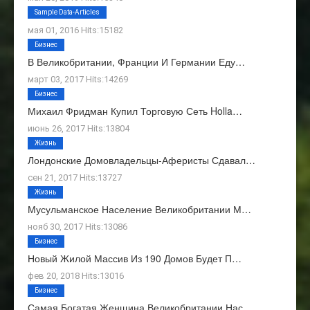
О Нас
Sample Data-Articles
мая 01, 2016 Hits:15182
Бизнес
В Великобритании, Франции И Германии Еду…
март 03, 2017 Hits:14269
Бизнес
Михаил Фридман Купил Торговую Сеть Holla…
июнь 26, 2017 Hits:13804
Жизнь
Лондонские Домовладельцы-Аферисты Сдавал…
сен 21, 2017 Hits:13727
Жизнь
Мусульманское Население Великобритании М…
нояб 30, 2017 Hits:13086
Бизнес
Новый Жилой Массив Из 190 Домов Будет П…
фев 20, 2018 Hits:13016
Бизнес
Самая Богатая Женщина Великобритании Нас…