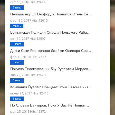
окт 16, 2016 Hits:12624
Бизнес
Неподалёку От Оксфорда Появится Отель Се…
март 30, 2017 Hits:12615
Жизнь
Британская Полиция Спасла Польского Раба…
окт 30, 2017 Hits:12597
Бизнес
Долги Сети Ресторанов Джейми Оливера Сос…
фев 11, 2018 Hits:12577
Бизнес
Покупка Телекомпании Sky Рупертом Мердок…
янв 23, 2018 Hits:12520
Бизнес
Компания Ryanair Обещает Этим Летом Сниз…
июль 24, 2017 Hits:12416
Бизнес
По Словам Банкиров, Пока У Вас Не Появит…
мая 25, 2018 Hits:12372