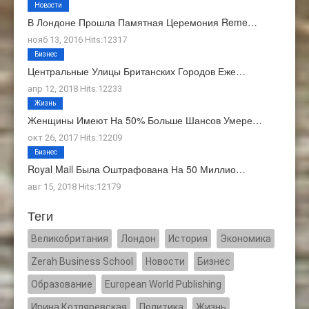
Новости
В Лондоне Прошла Памятная Церемония Reme…
нояб 13, 2016 Hits:12317
Бизнес
Центральные Улицы Британских Городов Еже…
апр 12, 2018 Hits:12233
Жизнь
Женщины Имеют На 50% Больше Шансов Умере…
окт 26, 2017 Hits:12209
Бизнес
Royal Mail Была Оштрафована На 50 Миллио…
авг 15, 2018 Hits:12179
Теги
Великобритания
Лондон
История
Экономика
Zerah Business School
Новости
Бизнес
Образование
European World Publishing
Ирина Котляревская
Политика
Жизнь