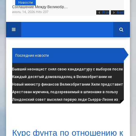
Новости
Соглашение Между Великобр…
июль 14, 2026 Hits:237
Prev
Next
Последние новости
Бывший неонацист снял свою кандидатуру с выборов после
негативной реакции общест
:
Каждый десятый домовладелец в Великобритании не
намерен соблюдать запрет на испо
:
Новый министр финансов Великобритании Хили представит
свой первый бюджет 28 октя
:
Арестован мужчина, подозреваемый в шпионаже в пользу
Ирана на британской военной
:
Лондонский совет выселил первую леди Сьерра-Леоне из
социального жилья
:
Курс фунта по отношению к