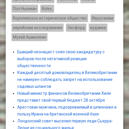
Пол Ньюман
Rolex,
Kоролевское историческое общество
Иерусалим
еврейские исследования
Оксфорд
иудаика
Музей Ашмолеан
Бывший неонацист снял свою кандидатуру с
выборов после негативной реакции
общественности
Каждый десятый домовладелец в Великобритании
не намерен соблюдать запрет на использование
садовых шлангов
Новый министр финансов Великобритании Хили
представит свой первый бюджет 28 октября
Арестован мужчина, подозреваемый в шпионаже в
пользу Ирана на британской военной базе
Лондонский совет выселил первую леди Сьерра-
Леоне из социального жилья