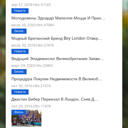
апр 27, 2018 Hits:57165
Новости
Молодожены Эдоардо Мапелли-Моцци И Прин…
июль 20, 2020 Hits:47084
Бизнес
Модный Британский Бренд Boy London Отвер…
июль 30, 2018 Hits:27476
Новости
Ведущий Эпидемиолог Великобритании Заяви…
март 29, 2020 Hits:23863
Бизнес
Процедура Покупки Недвижимости В Великоб…
окт 30, 2016 Hits:21574
Новости
Джастин Бибер Переехал В Лондон, Сняв Д…
окт 20, 2016 Hits:17478
Жизнь