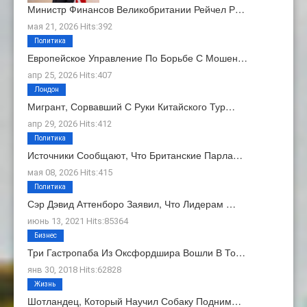
Министр Финансов Великобритании Рейчел Р…
мая 21, 2026 Hits:392
Политика
Европейское Управление По Борьбе С Мошен…
апр 25, 2026 Hits:407
Лондон
Мигрант, Сорвавший С Руки Китайского Тур…
апр 29, 2026 Hits:412
Политика
Источники Сообщают, Что Британские Парла…
мая 08, 2026 Hits:415
Политика
Сэр Дэвид Аттенборо Заявил, Что Лидерам …
июнь 13, 2021 Hits:85364
Бизнес
Три Гастропаба Из Оксфордшира Вошли В То…
янв 30, 2018 Hits:62828
Жизнь
Шотландец, Который Научил Собаку Подним…