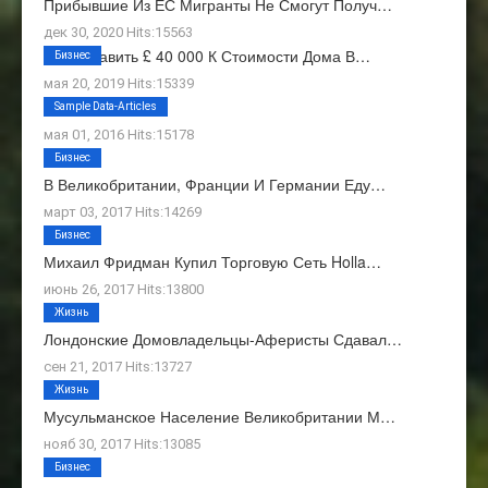
Прибывшие Из ЕС Мигранты Не Смогут Получ…
дек 30, 2020 Hits:15563
Как Добавить £ 40 000 К Стоимости Дома В…
Бизнес
мая 20, 2019 Hits:15339
О Нас
Sample Data-Articles
мая 01, 2016 Hits:15178
Бизнес
В Великобритании, Франции И Германии Еду…
март 03, 2017 Hits:14269
Бизнес
Михаил Фридман Купил Торговую Сеть Holla…
июнь 26, 2017 Hits:13800
Жизнь
Лондонские Домовладельцы-Аферисты Сдавал…
сен 21, 2017 Hits:13727
Жизнь
Мусульманское Население Великобритании М…
нояб 30, 2017 Hits:13085
Бизнес