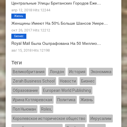
Центральные Улицы Британских Городов Еже…
апр 12, 2018 Hits:12244
Жизнь
Женщины Имеют На 50% Больше Шансов Умере…
окт 26, 2017 Hits:12212
Бизнес
Royal Mail Была Оштрафована На 50 Миллио…
авг 15, 2018 Hits:12198
Теги
Великобритания
Лондон
История
Экономика
Zerah Business School
Новости
Бизнес
Образование
European World Publishing
Ирина Котляревская
Политика
Жизнь
Пол Ньюман
Rolex,
Kоролевское историческое общество
Иерусалим