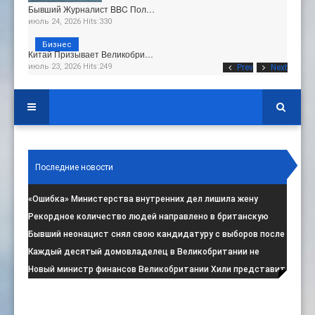
Бывший Журналист BBC Пол…
июль 24, 2026 Hits:330
Бизнес
Китай Призывает Великобри…
июль 23, 2026 Hits:249
Prev
Next
Последние новости
«Ошибка» Министерства внутренних дел лишила жену
итальянца права на пребывание в
:
Рекордное количество людей направлено в британскую
программу по борьбе с радикал
:
Бывший неонацист снял свою кандидатуру с выборов после
негативной реакции общест
:
Каждый десятый домовладелец в Великобритании не
намерен соблюдать запрет на испо
:
Новый министр финансов Великобритании Хили представит
свой первый бюджет 28 октя
: