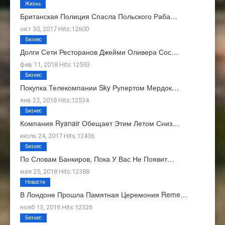
Жизнь
Британская Полиция Спасла Польского Раба…
окт 30, 2017 Hits:12600
Бизнес
Долги Сети Ресторанов Джейми Оливера Сос…
фев 11, 2018 Hits:12593
Бизнес
Покупка Телекомпании Sky Рупертом Мердок…
янв 23, 2018 Hits:12534
Бизнес
Компания Ryanair Обещает Этим Летом Сниз…
июль 24, 2017 Hits:12436
Бизнес
По Словам Банкиров, Пока У Вас Не Появит…
мая 25, 2018 Hits:12388
Новости
В Лондоне Прошла Памятная Церемония Reme…
нояб 13, 2016 Hits:12326
Бизнес