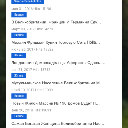
О Нас
Sample Data-Articles
мая 01, 2016 Hits:15196
Бизнес
В Великобритании, Франции И Германии Еду…
март 03, 2017 Hits:14279
Бизнес
Михаил Фридман Купил Торговую Сеть Holla…
июнь 26, 2017 Hits:13822
Жизнь
Лондонские Домовладельцы-Аферисты Сдавал…
сен 21, 2017 Hits:13732
Жизнь
Мусульманское Население Великобритании М…
нояб 30, 2017 Hits:13089
Бизнес
Новый Жилой Массив Из 190 Домов Будет П…
фев 20, 2018 Hits:13031
Бизнес
Самая Богатая Женщина Великобритании Нас…