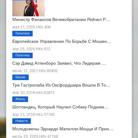
Министр Финансов Великобритании Рейчел Р…
мая 21, 2026 Hits:406
Политика
Европейское Управление По Борьбе С Мошен…
апр 25, 2026 Hits:412
Политика
Сэр Дэвид Аттенборо Заявил, Что Лидерам …
июнь 13, 2021 Hits:85492
Бизнес
Три Гастропаба Из Оксфордшира Вошли В То…
янв 30, 2018 Hits:62873
Жизнь
Шотландец, Который Научил Собаку Подним…
апр 27, 2018 Hits:57185
Новости
Молодожены Эдоардо Мапелли-Моцци И Прин…
июль 20, 2020 Hits:47168