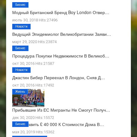
Бизнес
Модный Британский Бренд Boy London Отвер…
июль 30, 2018 Hits:27496
Новости
Ведущий Эпидемиолог Великобритании Заяви…
март 29, 2020 Hits:23874
Бизнес
Процедура Покупки Недвижимости В Великоб…
окт 30, 2016 Hits:21587
Новости
Джастин Бибер Переехал В Лондон, Сняв Д…
окт 20, 2016 Hits:17492
Жизнь
Прибывшие Из ЕС Мигранты Не Смогут Получ…
дек 30, 2020 Hits:15572
Как Добавить £ 40 000 К Стоимости Дома В…
Бизнес
мая 20, 2019 Hits:15362