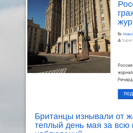
Рос
гра
жур
Ново
Super
Россия
журнал
Ричард
ПОД
Британцы изнывали от ж
теплый день мая за всю