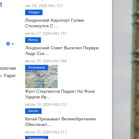
и
авг 03, 2026 Hits:127
Лондон
Лондонский Аэропорт Гатвик
Столкнулся С …
июль 27, 2026 Hits:151
Жизнь
Лондонский Совет Выселил Первую
Леди Сье…
июль 29, 2026 Hits:184
включая
Экономика
i Paper
Фунт Стерлингов Падает На Фоне
Ударов Ир…
июль 13, 2026 Hits:212
Бизнес
Китай Призывает Великобританию
Обеспечит…
июль 23, 2026 Hits:217
Экономика