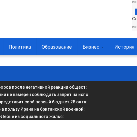
ию
С
ию
Политика
Образование
Бизнес
История
боров после негативной реакции общест
:
и не намерен соблюдать запрет на испо
:
представит свой первый бюджет 28 октя
:
в пользу Ирана на британской военной
:
-Леоне из социального жилья
: