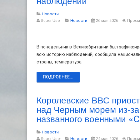
наблюдений
Новости
Super User
Новости
26 мая 2026
Просм
В понедельник в Великобритании был зафиксир
всю историю наблюдений, сообщила националь
страны, температура
ПОДРОБНЕЕ...
Королевские ВВС приос
над Черным морем из-за
названного военными «Cr
Новости
Super User
Новости
24 мая 2026
Просм