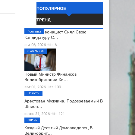
ПОПУЛЯРНОЕ
ТРЕНД
Бывший Неонацист Снял Свою
Политика
Кандидатуру С…
авг 06, 2026 Hits:6
Экономика
Новый Министр Финансов
Великобритании Хи…
авг 01, 2026 Hits:109
Новости
Арестован Мужчина, Подозреваемый В
Шпион…
июль 31, 2026 Hits:121
Жизнь
Каждый Десятый Домовладелец В
Великобрит…