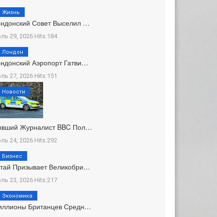
Жизнь
ндонский Совет Выселил …
ль 29, 2026 Hits:184
Лондон
ндонский Аэропорт Гатви…
ль 27, 2026 Hits:151
Новости
ывший Журналист BBC Пол…
ль 24, 2026 Hits:292
Бизнес
тай Призывает Великобри…
ль 23, 2026 Hits:217
Экономика
иллионы Британцев Средн…