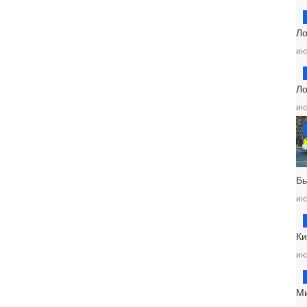
Ло
ию
Ло
ию
Б
ию
Ки
ию
М