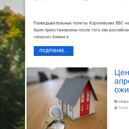
Разведывательные полеты Королевских ВВС на
были приостановлены после того, как российс
«опасно» близко к
ПОДРОБНЕЕ...
Цен
апр
ожи
Ново
Super