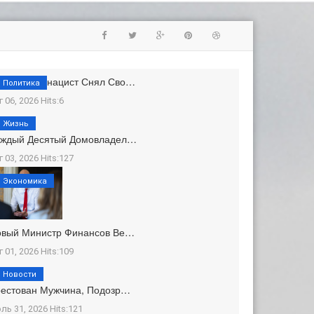
ывший Неонацист Снял Сво…
Политика
г 06, 2026 Hits:6
Жизнь
аждый Десятый Домовладел…
г 03, 2026 Hits:127
Экономика
овый Министр Финансов Ве…
г 01, 2026 Hits:109
Новости
естован Мужчина, Подозр…
ль 31, 2026 Hits:121