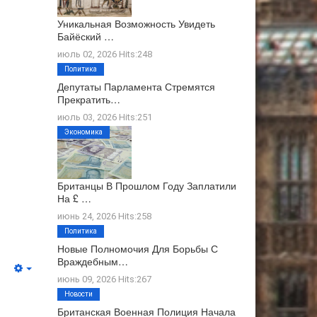
Уникальная Возможность Увидеть
Байёский …
июль 02, 2026 Hits:248
Политика
Депутаты Парламента Стремятся
Прекратить…
июль 03, 2026 Hits:251
Экономика
Британцы В Прошлом Году Заплатили
На £ …
июнь 24, 2026 Hits:258
Политика
Новые Полномочия Для Борьбы С
Враждебным…
июнь 09, 2026 Hits:267
Новости
Британская Военная Полиция Начала