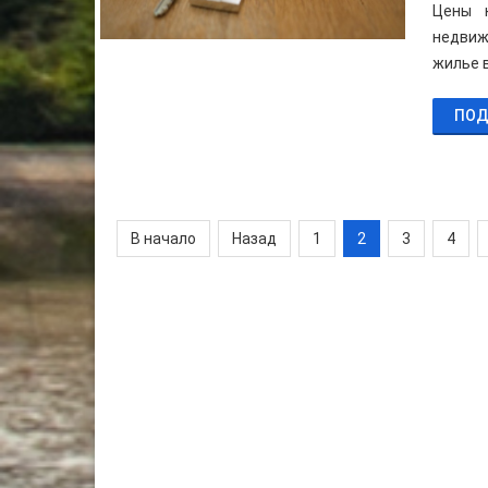
Цены 
недвиж
жилье 
ПОД
В начало
Назад
1
2
3
4