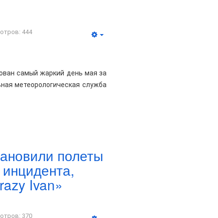
отров: 444
ован самый жаркий день мая за
ная метеорологическая служба
тановили полеты
 инцидента,
azy Ivan»
отров: 370