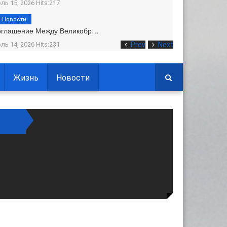
ль 15, 2026 Hits:217
Новости
оглашение Между Великобр…
ль 14, 2026 Hits:231
Prev
Next
Жизнь
Новости