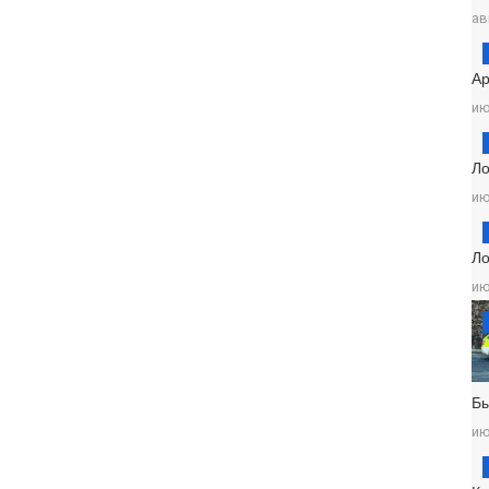
ав
Ар
ию
Ло
ию
Ло
ию
Б
ию