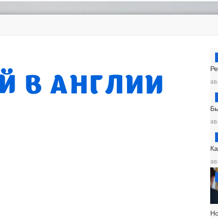
Ре
ав
Б
ав
К
ав
Н