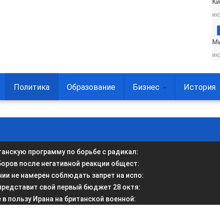
Ки
ию
М
ию
Политика
Образование
Бизнес
История
анскую программу по борьбе с радикал
:
боров после негативной реакции общест
:
и не намерен соблюдать запрет на испо
:
представит свой первый бюджет 28 октя
:
в пользу Ирана на британской военной
: