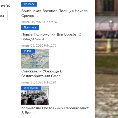
Новости
 из 36
Британская Военная Полиция Начала
Срочно…
нец
июль 05, 2026 Hits:274
Политика
Новые Полномочия Для Борьбы С
Враждебным…
июнь 09, 2026 Hits:276
Жизнь
Соискатели Убежища В
Великобритании Смог…
июнь 30, 2026 Hits:291
Экономика
Количество Постоянных Рабочих Мест
В Вел…