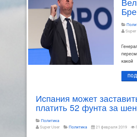
Вел
Бре
Поли
Super
Генера
пересм
какой
ПОД
Испания может заставит
платить 52 фунта за шен
Политика
Super User
Политика
21 февраля 2019