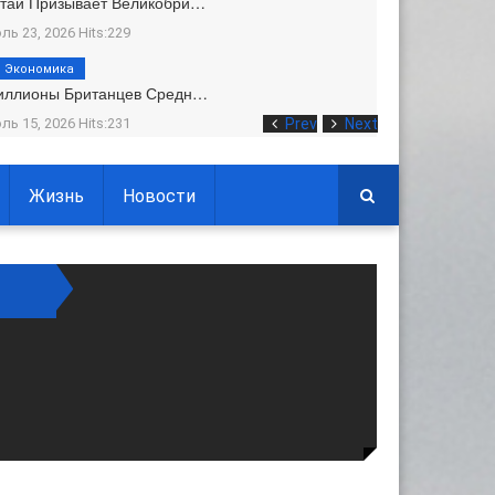
тай Призывает Великобри…
ль 23, 2026 Hits:229
Экономика
иллионы Британцев Средн…
ль 15, 2026 Hits:231
Prev
Next
Жизнь
Новости