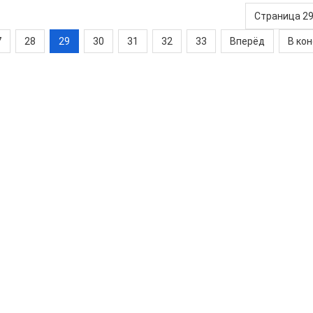
Страница 29
7
28
29
30
31
32
33
Вперёд
В ко