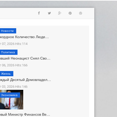
Новости
кордное Количество Люде…
г 07, 2026 Hits:114
Политика
ывший Неонацист Снял Сво…
г 06, 2026 Hits:166
Жизнь
аждый Десятый Домовладел…
г 03, 2026 Hits:146
Экономика
овый Министр Финансов Ве…