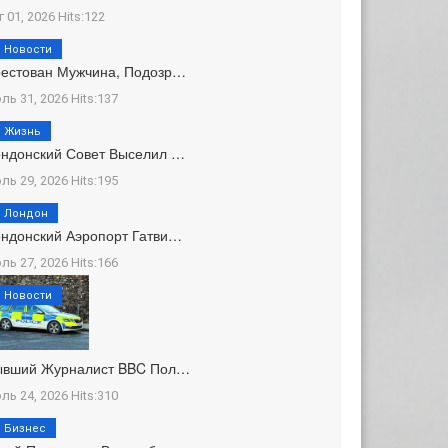
г 01, 2026 Hits:122
Новости
естован Мужчина, Подозр…
ль 31, 2026 Hits:137
Жизнь
ндонский Совет Выселил …
ль 29, 2026 Hits:195
Лондон
ндонский Аэропорт Гатви…
ль 27, 2026 Hits:166
Новости
ывший Журналист BBC Пол…
ль 24, 2026 Hits:310
Бизнес