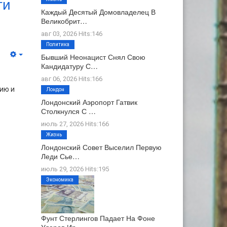
ти
Каждый Десятый Домовладелец В
Великобрит…
авг 03, 2026 Hits:146
Политика
Бывший Неонацист Снял Свою
Кандидатуру С…
авг 06, 2026 Hits:166
ию и
Лондон
Лондонский Аэропорт Гатвик
Столкнулся С …
июль 27, 2026 Hits:166
Жизнь
Лондонский Совет Выселил Первую
Леди Сье…
июль 29, 2026 Hits:195
Экономика
Фунт Стерлингов Падает На Фоне