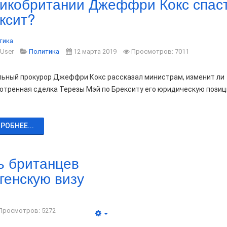
икобритании Джеффри Кокс спас
ксит?
тика
 User
Политика
12 марта 2019
Просмотров: 7011
льный прокурор Джеффри Кокс рассказал министрам, изменит ли
отренная сделка Терезы Мэй по Брекситу его юридическую позиц
РОБНЕЕ...
ь британцев
генскую визу
Просмотров: 5272