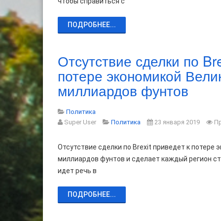
чтобы справиться с
ПОДРОБНЕЕ...
Отсутствие сделки по Bre
потере экономикой Вели
миллиардов фунтов
Политика
Super User
Политика
23 января 2019
П
Отсутствие сделки по Brexit приведет к потере
миллиардов фунтов и сделает каждый регион ст
идет речь в
ПОДРОБНЕЕ...