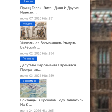
Новости
Принц Гарри, Элтон Джон И Другие
Известн…
июль 07, 2026 Hits:251
История
Уникальная Возможность Увидеть
Байёский …
июль 02, 2026 Hits:254
Политика
Депутаты Парламента Стремятся
Прекратить…
июль 03, 2026 Hits:259
Экономика
Британцы В Прошлом Году Заплатили
На £ …
июнь 24, 2026 Hits:265