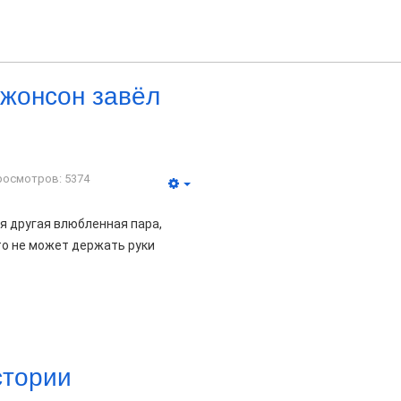
жонсон завёл
росмотров: 5374
я другая влюбленная пара,
то не может держать руки
стории