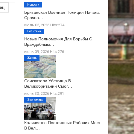
Новости
нец
Британская Военная Полиция Начала
Срочно…
июль 05, 2026 Hits:274
Политика
Новые Полномочия Для Борьбы С
Враждебным…
июнь 09, 2026 Hits:276
Жизнь
Соискатели Убежища В
Великобритании Смог…
июнь 30, 2026 Hits:291
Экономика
Количество Постоянных Рабочих Мест
В Вел…