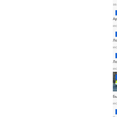
ав
Ар
ию
Ло
ию
Ло
ию
Б
ию