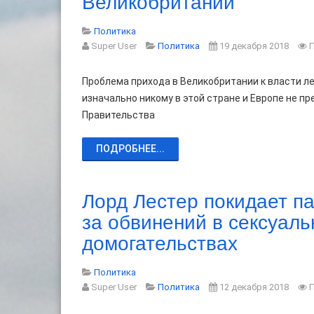
Великобритании
Политика
Super User
Политика
19 декабря 2018
Проблема прихода в Великобритании к власти л
изначально никому в этой стране и Европе не п
Правительства
ПОДРОБНЕЕ...
Лорд Лестер покидает па
за обвинений в сексуал
домогательствах
Политика
Super User
Политика
12 декабря 2018