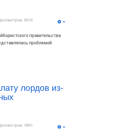
Просмотров: 6016
ейбористского правительства
редставлялась проблемой.
лату лордов из-
ьных
Просмотров: 5891