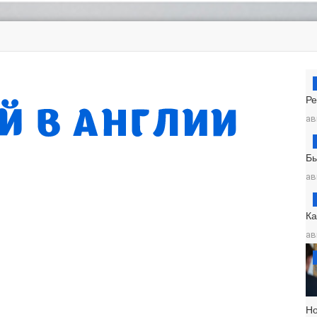
Ре
ав
Б
ав
К
ав
Н