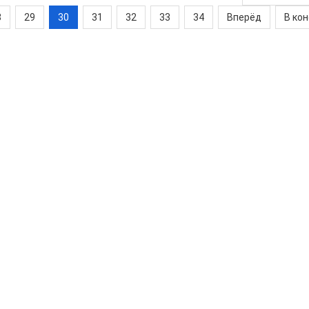
8
29
30
31
32
33
34
Вперёд
В ко