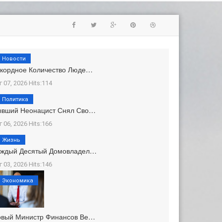
Новости
кордное Количество Люде…
г 07, 2026 Hits:114
Политика
ывший Неонацист Снял Сво…
г 06, 2026 Hits:166
Жизнь
аждый Десятый Домовладел…
г 03, 2026 Hits:146
Экономика
овый Министр Финансов Ве…