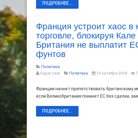
ПОДРОБНЕЕ...
Франция устроит хаос в 
торговле, блокируя Кале 
Британия не выплатит Е
фунтов
Политика
Super User
Политика
25 октября 2018
Франция начнет препятствовать британскому им
если Великобритания покинет ЕС без сделки, за
ПОДРОБНЕЕ...