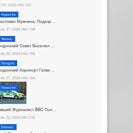
г 01, 2026 Hits:122
Новости
естован Мужчина, Подозр…
ль 31, 2026 Hits:138
Жизнь
ндонский Совет Выселил …
ль 29, 2026 Hits:195
Лондон
ндонский Аэропорт Гатви…
ль 27, 2026 Hits:166
Новости
ывший Журналист BBC Пол…
ль 24, 2026 Hits:310
Бизнес