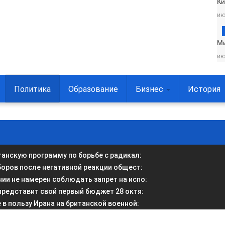
Ки
ию
М
ию
Политика
Образование
Бизнес
История
анскую программу по борьбе с радикал
:
боров после негативной реакции общест
:
и не намерен соблюдать запрет на испо
:
представит свой первый бюджет 28 октя
:
в пользу Ирана на британской военной
: