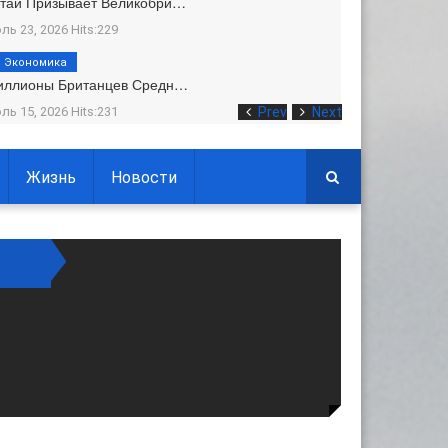
тай Призывает Великобри…
ль 23, 2026 Hits:229
Экономика
иллионы Британцев Средн…
ль 15, 2026 Hits:231
Prev
Next
Жизнь
Новости