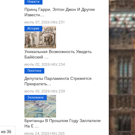
Новости
Принц Гарри, Элтон Джон И Другие
Известн…
июль 07, 2026 Hits:251
История
Уникальная Возможность Увидеть
Байёский …
июль 02, 2026 Hits:254
Политика
Депутаты Парламента Стремятся
Прекратить…
июль 03, 2026 Hits:259
Экономика
Британцы В Прошлом Году Заплатили
На £ …
 из 36
июнь 24, 2026 Hits:265