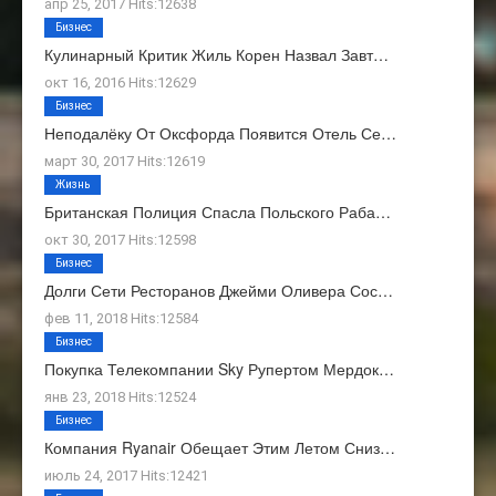
апр 25, 2017 Hits:12638
Бизнес
Кулинарный Критик Жиль Корен Назвал Завт…
окт 16, 2016 Hits:12629
Бизнес
Неподалёку От Оксфорда Появится Отель Се…
март 30, 2017 Hits:12619
Жизнь
Британская Полиция Спасла Польского Раба…
окт 30, 2017 Hits:12598
Бизнес
Долги Сети Ресторанов Джейми Оливера Сос…
фев 11, 2018 Hits:12584
Бизнес
Покупка Телекомпании Sky Рупертом Мердок…
янв 23, 2018 Hits:12524
Бизнес
Компания Ryanair Обещает Этим Летом Сниз…
июль 24, 2017 Hits:12421