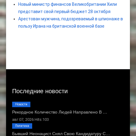
Новый министр финансов Великобритании Хили
представит свой первый бюджет 28 октября
Арестован мужчина, подозреваемый в шпионаже в
пользу Ирана на британской военной базе
Последние новости
Новости
Рекордное Количество Людей Направлено В …
авг 07, 2026 Hits:103
Политика
Бывший Неонацист Снял Свою Кандидатуру С…