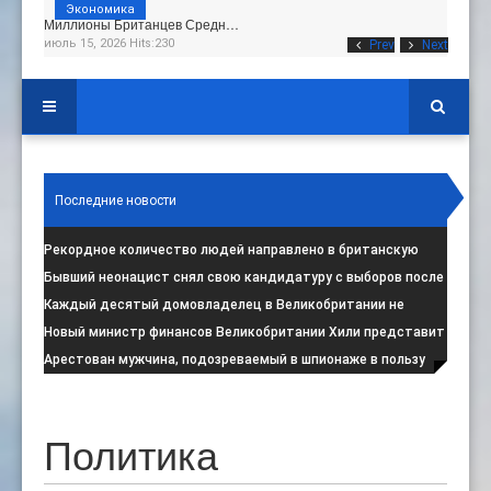
Экономика
Миллионы Британцев Средн…
июль 15, 2026 Hits:230
Prev
Next
Последние новости
Рекордное количество людей направлено в британскую
программу по борьбе с радикал
:
Бывший неонацист снял свою кандидатуру с выборов после
негативной реакции общест
:
Каждый десятый домовладелец в Великобритании не
намерен соблюдать запрет на испо
:
Новый министр финансов Великобритании Хили представит
свой первый бюджет 28 октя
:
Арестован мужчина, подозреваемый в шпионаже в пользу
Ирана на британской военной
:
Политика