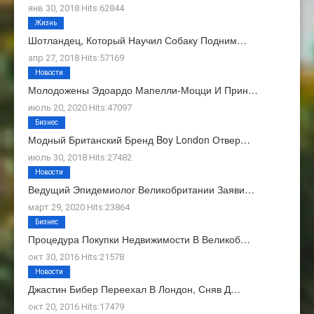
янв 30, 2018 Hits:62844
Жизнь
Шотландец, Который Научил Собаку Подним…
апр 27, 2018 Hits:57169
Новости
Молодожены Эдоардо Мапелли-Моцци И Прин…
июль 20, 2020 Hits:47097
Бизнес
Модный Британский Бренд Boy London Отвер…
июль 30, 2018 Hits:27482
Новости
Ведущий Эпидемиолог Великобритании Заяви…
март 29, 2020 Hits:23864
Бизнес
Процедура Покупки Недвижимости В Великоб…
окт 30, 2016 Hits:21578
Новости
Джастин Бибер Переехал В Лондон, Сняв Д…
окт 20, 2016 Hits:17479