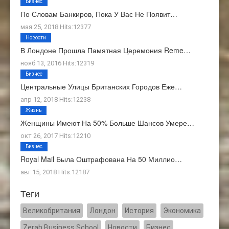
Бизнес
По Словам Банкиров, Пока У Вас Не Появит…
мая 25, 2018 Hits:12377
Новости
В Лондоне Прошла Памятная Церемония Reme…
нояб 13, 2016 Hits:12319
Бизнес
Центральные Улицы Британских Городов Еже…
апр 12, 2018 Hits:12238
Жизнь
Женщины Имеют На 50% Больше Шансов Умере…
окт 26, 2017 Hits:12210
Бизнес
Royal Mail Была Оштрафована На 50 Миллио…
авг 15, 2018 Hits:12187
Теги
Великобритания
Лондон
История
Экономика
Zerah Business School
Новости
Бизнес