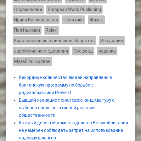
Образование
European World Publishing
Ирина Котляревская
Политика
Жизнь
Пол Ньюман
Rolex,
Kоролевское историческое общество
Иерусалим
еврейские исследования
Оксфорд
иудаика
Музей Ашмолеан
Рекордное количество людей направлено в
британскую программу по борьбе с
радикализацией Prevent
Бывший неонацист снял свою кандидатуру с
выборов после негативной реакции
общественности
Каждый десятый домовладелец в Великобритании
не намерен соблюдать запрет на использование
садовых шлангов