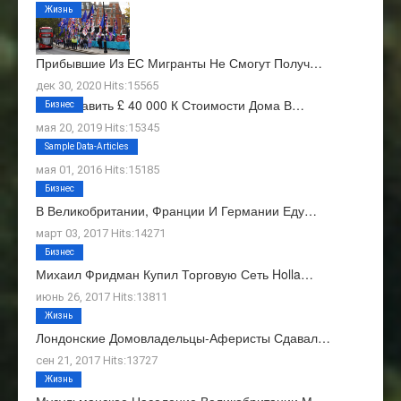
Жизнь
Прибывшие Из ЕС Мигранты Не Смогут Получ…
дек 30, 2020 Hits:15565
Как Добавить £ 40 000 К Стоимости Дома В…
Бизнес
мая 20, 2019 Hits:15345
О Нас
Sample Data-Articles
мая 01, 2016 Hits:15185
Бизнес
В Великобритании, Франции И Германии Еду…
март 03, 2017 Hits:14271
Бизнес
Михаил Фридман Купил Торговую Сеть Holla…
июнь 26, 2017 Hits:13811
Жизнь
Лондонские Домовладельцы-Аферисты Сдавал…
сен 21, 2017 Hits:13727
Жизнь