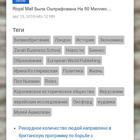
Бизнес
Royal Mail Была Оштрафована На 50 Миллио…
авг 15, 2018 Hits:12189
Теги
Великобритания
Лондон
История
Экономика
Zerah Business School
Новости
Бизнес
Образование
European World Publishing
Ирина Котляревская
Политика
Жизнь
Пол Ньюман
Rolex,
Kоролевское историческое общество
Иерусалим
еврейские исследования
Оксфорд
иудаика
Музей Ашмолеан
Рекордное количество людей направлено в
британскую программу по борьбе с