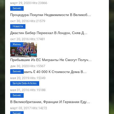
март 29, 2020 Hits:23866
Бизнес
Процедура Покупки Недвижимости В Великоб…
окт 30, 2016 Hits:21579
Новости
Джастин Бибер Переехал В Лондон, Сняв Д…
окт 20, 2016 Hits:17481
Жизнь
Прибывшие Из ЕС Мигранты Не Смогут Получ…
дек 30, 2020 Hits:15567
Как Добавить £ 40 000 К Стоимости Дома В…
Бизнес
мая 20, 2019 Hits:15349
О Нас
Sample Data-Articles
мая 01, 2016 Hits:15188
Бизнес
В Великобритании, Франции И Германии Еду…
март 03, 2017 Hits:14272
Бизнес