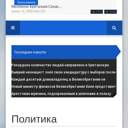
Экономика
Миллионы Британцев Средн…
июль 15, 2026 Hits:231
Prev
Next
Последние новости
Рекордное количество людей направлено в британскую
программу по борьбе с радикал
:
Бывший неонацист снял свою кандидатуру с выборов после
негативной реакции общест
:
Каждый десятый домовладелец в Великобритании не
намерен соблюдать запрет на испо
:
Новый министр финансов Великобритании Хили представит
свой первый бюджет 28 октя
:
Арестован мужчина, подозреваемый в шпионаже в пользу
Ирана на британской военной
:
Политика