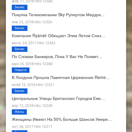
фев 11, 2018 Hits:12585
Бизнес
Покупка Телекомпании Sky Рупертом Мердок…
янв 23, 2018 Hits:12526
Бизнес
Компания Ryanair Обещает Этим Летом Сниз…
июль 24, 2017 Hits:12422
Бизнес
По Словам Банкиров, Пока У Вас Не Появит…
мая 25, 2018 Hits:12380
Новости
В Лондоне Прошла Памятная Церемония Reme…
нояб 13, 2016 Hits:12321
Бизнес
Центральные Улицы Британских Городов Еже…
апр 12, 2018 Hits:12238
Жизнь
Женщины Имеют На 50% Больше Шансов Умере…
окт 26, 2017 Hits:12211