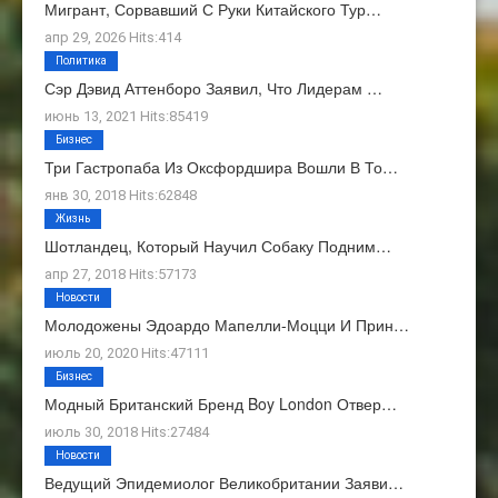
Мигрант, Сорвавший С Руки Китайского Тур…
апр 29, 2026 Hits:414
Политика
Сэр Дэвид Аттенборо Заявил, Что Лидерам …
июнь 13, 2021 Hits:85419
Бизнес
Три Гастропаба Из Оксфордшира Вошли В То…
янв 30, 2018 Hits:62848
Жизнь
Шотландец, Который Научил Собаку Подним…
апр 27, 2018 Hits:57173
Новости
Молодожены Эдоардо Мапелли-Моцци И Прин…
июль 20, 2020 Hits:47111
Бизнес
Модный Британский Бренд Boy London Отвер…
июль 30, 2018 Hits:27484
Новости
Ведущий Эпидемиолог Великобритании Заяви…