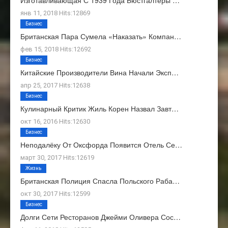
Изготавливающая С 1939 Года Бюстгалтеры …
янв 11, 2018 Hits:12869
Бизнес
Британская Пара Сумела «наказать» Компан…
фев 15, 2018 Hits:12692
Бизнес
Китайские Производители Вина Начали Эксп…
апр 25, 2017 Hits:12638
Бизнес
Кулинарный Критик Жиль Корен Назвал Завт…
окт 16, 2016 Hits:12630
Бизнес
Неподалёку От Оксфорда Появится Отель Се…
март 30, 2017 Hits:12619
Жизнь
Британская Полиция Спасла Польского Раба…
окт 30, 2017 Hits:12599
Бизнес
Долги Сети Ресторанов Джейми Оливера Сос…