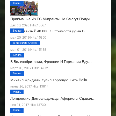
Жизнь
Прибывшие Из ЕС Мигранты Не Смогут Получ…
дек 30, 2020 Hits:15567
Как Добавить £ 40 000 К Стоимости Дома В…
Бизнес
мая 20, 2019 Hits:15350
О Нас
Sample Data-Articles
мая 01, 2016 Hits:15188
Бизнес
В Великобритании, Франции И Германии Еду…
март 03, 2017 Hits:14272
Бизнес
Михаил Фридман Купил Торговую Сеть Holla…
июнь 26, 2017 Hits:13814
Жизнь
Лондонские Домовладельцы-Аферисты Сдавал…
сен 21, 2017 Hits:13730
Жизнь