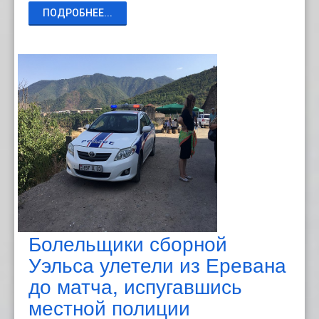
ПОДРОБНЕЕ...
Болельщики сборной
Уэльса улетели из Еревана
до матча, испугавшись
местной полиции