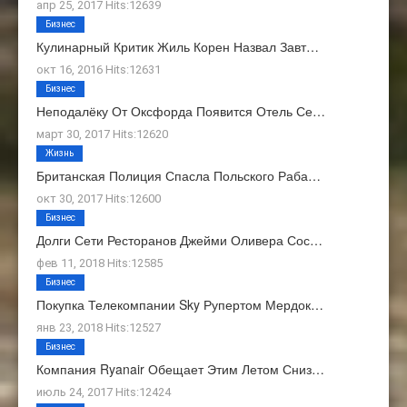
апр 25, 2017 Hits:12639
Бизнес
Кулинарный Критик Жиль Корен Назвал Завт…
окт 16, 2016 Hits:12631
Бизнес
Неподалёку От Оксфорда Появится Отель Се…
март 30, 2017 Hits:12620
Жизнь
Британская Полиция Спасла Польского Раба…
окт 30, 2017 Hits:12600
Бизнес
Долги Сети Ресторанов Джейми Оливера Сос…
фев 11, 2018 Hits:12585
Бизнес
Покупка Телекомпании Sky Рупертом Мердок…
янв 23, 2018 Hits:12527
Бизнес
Компания Ryanair Обещает Этим Летом Сниз…
июль 24, 2017 Hits:12424