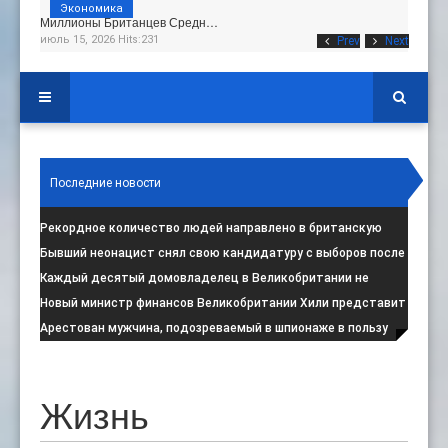
Экономика
Миллионы Британцев Средн…
июль 15, 2026 Hits:231
Prev
Next
Последние новости
Рекордное количество людей направлено в британскую
программу по борьбе с радикал
:
Бывший неонацист снял свою кандидатуру с выборов после
негативной реакции общест
:
Каждый десятый домовладелец в Великобритании не
намерен соблюдать запрет на испо
:
Новый министр финансов Великобритании Хили представит
свой первый бюджет 28 октя
:
Арестован мужчина, подозреваемый в шпионаже в пользу
Ирана на британской военной
:
Жизнь