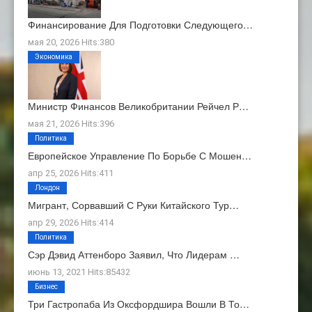
Финансирование Для Подготовки Следующего…
мая 20, 2026 Hits:380
Экономика
Министр Финансов Великобритании Рейчел Р…
мая 21, 2026 Hits:396
Политика
Европейское Управление По Борьбе С Мошен…
апр 25, 2026 Hits:411
Лондон
Мигрант, Сорвавший С Руки Китайского Тур…
апр 29, 2026 Hits:414
Политика
Сэр Дэвид Аттенборо Заявил, Что Лидерам …
июнь 13, 2021 Hits:85432
Бизнес
Три Гастропаба Из Оксфордшира Вошли В То…