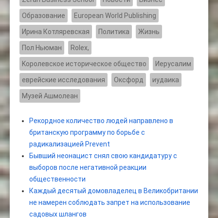
Образование
European World Publishing
Ирина Котляревская
Политика
Жизнь
Пол Ньюман
Rolex,
Kоролевское историческое общество
Иерусалим
еврейские исследования
Оксфорд
иудаика
Музей Ашмолеан
Рекордное количество людей направлено в
британскую программу по борьбе с
радикализацией Prevent
Бывший неонацист снял свою кандидатуру с
выборов после негативной реакции
общественности
Каждый десятый домовладелец в Великобритании
не намерен соблюдать запрет на использование
садовых шлангов