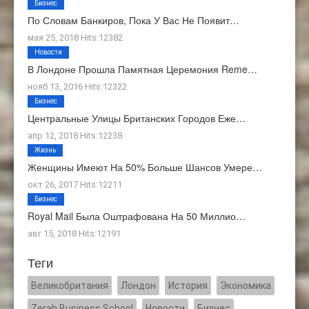
Бизнес
По Словам Банкиров, Пока У Вас Не Появит…
мая 25, 2018 Hits:12382
Новости
В Лондоне Прошла Памятная Церемония Reme…
нояб 13, 2016 Hits:12322
Бизнес
Центральные Улицы Британских Городов Еже…
апр 12, 2018 Hits:12238
Жизнь
Женщины Имеют На 50% Больше Шансов Умере…
окт 26, 2017 Hits:12211
Бизнес
Royal Mail Была Оштрафована На 50 Миллио…
авг 15, 2018 Hits:12191
Теги
Великобритания
Лондон
История
Экономика
Zerah Business School
Новости
Бизнес