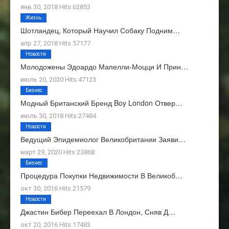
янв 30, 2018 Hits:62853
Жизнь
Шотландец, Который Научил Собаку Подним…
апр 27, 2018 Hits:57177
Новости
Молодожены Эдоардо Мапелли-Моцци И Прин…
июль 20, 2020 Hits:47123
Бизнес
Модный Британский Бренд Boy London Отвер…
июль 30, 2018 Hits:27484
Новости
Ведущий Эпидемиолог Великобритании Заяви…
март 29, 2020 Hits:23868
Бизнес
Процедура Покупки Недвижимости В Великоб…
окт 30, 2016 Hits:21579
Новости
Джастин Бибер Переехал В Лондон, Сняв Д…
окт 20, 2016 Hits:17483