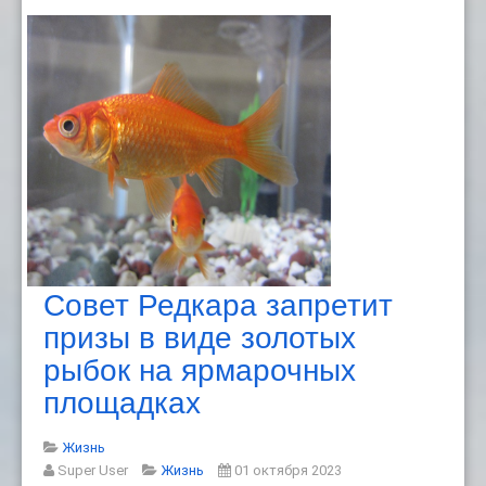
Совет Редкара запретит
призы в виде золотых
рыбок на ярмарочных
площадках
Жизнь
Super User
Жизнь
01 октября 2023