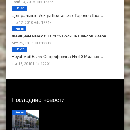
нояб 13, 2016 Hits:12326
Бизнес
Центральные Улицы Британских Городов Еже…
апр 12, 2018 Hits:12247
Жизнь
Женщины Имеют На 50% Больше Шансов Умере…
окт 26, 2017 Hits:12212
Бизнес
Royal Mail Была Оштрафована На 50 Миллио…
авг 15, 2018 Hits:12201
Последние новости
Жизнь