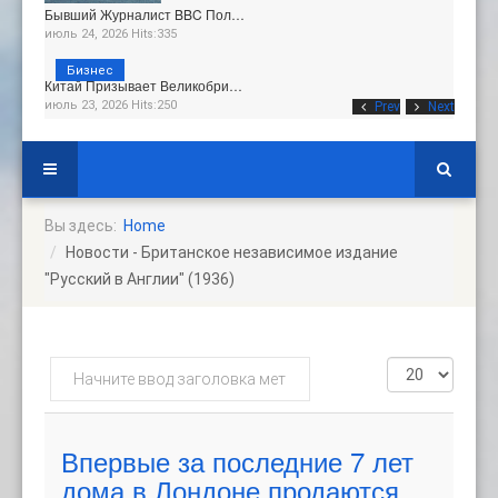
Бывший Журналист BBC Пол…
июль 24, 2026 Hits:335
Бизнес
Китай Призывает Великобри…
июль 23, 2026 Hits:250
Prev
Next
Вы здесь:
Home
Новости - Британское независимое издание
"Русский в Англии" (1936)
Начните
Кол-
ввод
во
заголовка
строк:
метки
Впервые за последние 7 лет
дома в Лондоне продаются