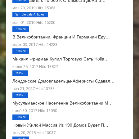
мая 20, 2019 Hits:15363
О Нас
Sample Data-Articles
мая 01, 2016 Hits:15200
Бизнес
В Великобритании, Франции И Германии Еду…
март 03, 2017 Hits:14283
Бизнес
Михаил Фридман Купил Торговую Сеть Holla…
июнь 26, 2017 Hits:13827
Жизнь
Лондонские Домовладельцы-Аферисты Сдавал…
сен 21, 2017 Hits:13733
Жизнь
Мусульманское Население Великобритании М…
нояб 30, 2017 Hits:13090
Бизнес
Новый Жилой Массив Из 190 Домов Будет П…
фев 20, 2018 Hits:13037