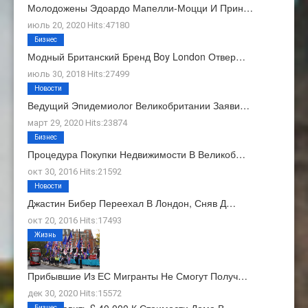
Молодожены Эдоардо Мапелли-Моцци И Прин…
июль 20, 2020 Hits:47180
Бизнес
Модный Британский Бренд Boy London Отвер…
июль 30, 2018 Hits:27499
Новости
Ведущий Эпидемиолог Великобритании Заяви…
март 29, 2020 Hits:23874
Бизнес
Процедура Покупки Недвижимости В Великоб…
окт 30, 2016 Hits:21592
Новости
Джастин Бибер Переехал В Лондон, Сняв Д…
окт 20, 2016 Hits:17493
Жизнь
Прибывшие Из ЕС Мигранты Не Смогут Получ…
дек 30, 2020 Hits:15572
Как Добавить £ 40 000 К Стоимости Дома В…
Бизнес