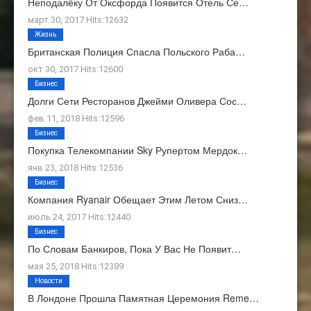
Неподалёку От Оксфорда Появится Отель Се…
март 30, 2017 Hits:12632
Жизнь
Британская Полиция Спасла Польского Раба…
окт 30, 2017 Hits:12600
Бизнес
Долги Сети Ресторанов Джейми Оливера Сос…
фев 11, 2018 Hits:12596
Бизнес
Покупка Телекомпании Sky Рупертом Мердок…
янв 23, 2018 Hits:12536
Бизнес
Компания Ryanair Обещает Этим Летом Сниз…
июль 24, 2017 Hits:12440
Бизнес
По Словам Банкиров, Пока У Вас Не Появит…
мая 25, 2018 Hits:12389
Новости
В Лондоне Прошла Памятная Церемония Reme…