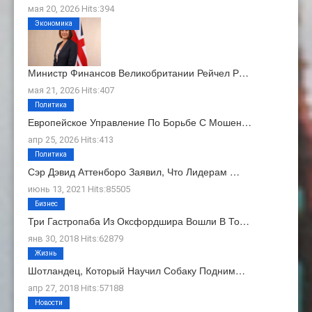
мая 20, 2026 Hits:394
Экономика
Министр Финансов Великобритании Рейчел Р…
мая 21, 2026 Hits:407
Политика
Европейское Управление По Борьбе С Мошен…
апр 25, 2026 Hits:413
Политика
Сэр Дэвид Аттенборо Заявил, Что Лидерам …
июнь 13, 2021 Hits:85505
Бизнес
Три Гастропаба Из Оксфордшира Вошли В То…
янв 30, 2018 Hits:62879
Жизнь
Шотландец, Который Научил Собаку Подним…
апр 27, 2018 Hits:57188
Новости