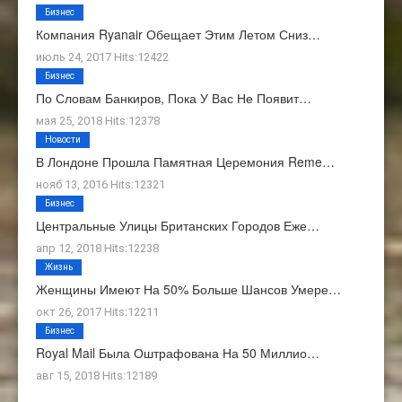
Бизнес
Компания Ryanair Обещает Этим Летом Сниз…
июль 24, 2017 Hits:12422
Бизнес
По Словам Банкиров, Пока У Вас Не Появит…
мая 25, 2018 Hits:12378
Новости
В Лондоне Прошла Памятная Церемония Reme…
нояб 13, 2016 Hits:12321
Бизнес
Центральные Улицы Британских Городов Еже…
апр 12, 2018 Hits:12238
Жизнь
Женщины Имеют На 50% Больше Шансов Умере…
окт 26, 2017 Hits:12211
Бизнес
Royal Mail Была Оштрафована На 50 Миллио…
авг 15, 2018 Hits:12189