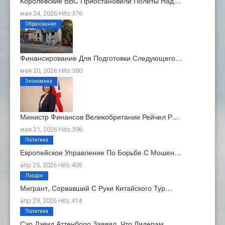
Королевские ВВС Приостановили Полеты Над…
мая 24, 2026 Hits:376
Образование
Финансирование Для Подготовки Следующего…
мая 20, 2026 Hits:380
Экономика
Министр Финансов Великобритании Рейчел Р…
мая 21, 2026 Hits:396
Политика
Европейское Управление По Борьбе С Мошен…
апр 25, 2026 Hits:409
Лондон
Мигрант, Сорвавший С Руки Китайского Тур…
апр 29, 2026 Hits:414
Политика
Сэр Дэвид Аттенборо Заявил, Что Лидерам …