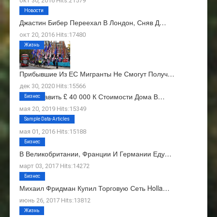
окт 30, 2016 Hits:21579
Новости
Джастин Бибер Переехал В Лондон, Сняв Д…
окт 20, 2016 Hits:17480
Жизнь
Прибывшие Из ЕС Мигранты Не Смогут Получ…
дек 30, 2020 Hits:15566
Как Добавить £ 40 000 К Стоимости Дома В…
Бизнес
мая 20, 2019 Hits:15349
О Нас
Sample Data-Articles
мая 01, 2016 Hits:15188
Бизнес
В Великобритании, Франции И Германии Еду…
март 03, 2017 Hits:14272
Бизнес
Михаил Фридман Купил Торговую Сеть Holla…
июнь 26, 2017 Hits:13812
Жизнь