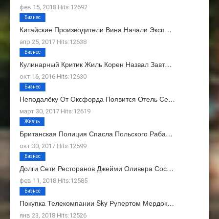
фев 15, 2018 Hits:12692
Бизнес
Китайские Производители Вина Начали Эксп…
апр 25, 2017 Hits:12638
Бизнес
Кулинарный Критик Жиль Корен Назвал Завт…
окт 16, 2016 Hits:12630
Бизнес
Неподалёку От Оксфорда Появится Отель Се…
март 30, 2017 Hits:12619
Жизнь
Британская Полиция Спасла Польского Раба…
окт 30, 2017 Hits:12599
Бизнес
Долги Сети Ресторанов Джейми Оливера Сос…
фев 11, 2018 Hits:12585
Бизнес
Покупка Телекомпании Sky Рупертом Мердок…
янв 23, 2018 Hits:12526