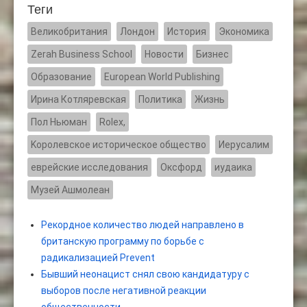
Теги
Великобритания
Лондон
История
Экономика
Zerah Business School
Новости
Бизнес
Образование
European World Publishing
Ирина Котляревская
Политика
Жизнь
Пол Ньюман
Rolex,
Kоролевское историческое общество
Иерусалим
еврейские исследования
Оксфорд
иудаика
Музей Ашмолеан
Рекордное количество людей направлено в
британскую программу по борьбе с
радикализацией Prevent
Бывший неонацист снял свою кандидатуру с
выборов после негативной реакции