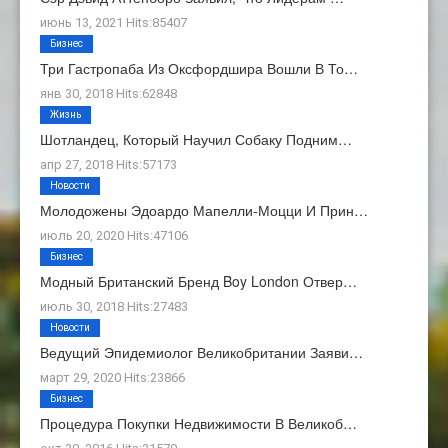
июнь 13, 2021 Hits:85407
Бизнес
Три Гастропаба Из Оксфордшира Вошли В То…
янв 30, 2018 Hits:62848
Жизнь
Шотландец, Который Научил Собаку Подним…
апр 27, 2018 Hits:57173
Новости
Молодожены Эдоардо Мапелли-Моцци И Прин…
июль 20, 2020 Hits:47106
Бизнес
Модный Британский Бренд Boy London Отвер…
июль 30, 2018 Hits:27483
Новости
Ведущий Эпидемиолог Великобритании Заяви…
март 29, 2020 Hits:23866
Бизнес
Процедура Покупки Недвижимости В Великоб…