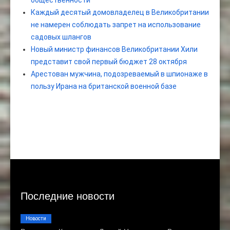
общественности
Каждый десятый домовладелец в Великобритании
не намерен соблюдать запрет на использование
садовых шлангов
Новый министр финансов Великобритании Хили
представит свой первый бюджет 28 октября
Арестован мужчина, подозреваемый в шпионаже в
пользу Ирана на британской военной базе
Последние новости
Новости