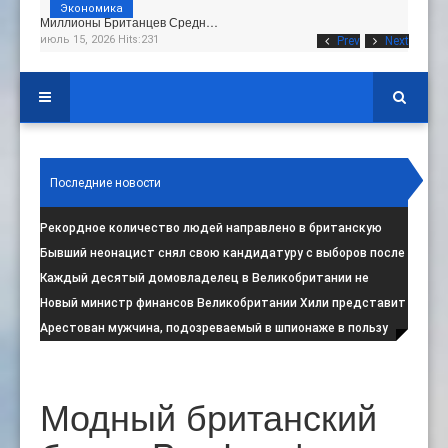
Экономика
Миллионы Британцев Средн…
июль 15, 2026 Hits:231
Prev
Next
Последние новости
Рекордное количество людей направлено в британскую
программу по борьбе с радикал
:
Бывший неонацист снял свою кандидатуру с выборов после
негативной реакции общест
:
Каждый десятый домовладелец в Великобритании не
намерен соблюдать запрет на испо
:
Новый министр финансов Великобритании Хили представит
свой первый бюджет 28 октя
:
Арестован мужчина, подозреваемый в шпионаже в пользу
Ирана на британской военной
:
Модный британский