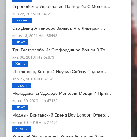
Европейское Управление По Борьбе С Мошен…
апр 25, 2026 Hits:412
Политика
Сэр Дэвид Аттенборо Заявил, Что Лидерам …
июнь 13, 2021 Hits:85492
Бизнес
Три Гастропаба Из Оксфордшира Вошли В То…
янв 30, 2018 Hits:62873
Жизнь
Шотландец, Который Научил Собаку Подним…
апр 27, 2018 Hits:57185
Новости
Молодожены Эдоардо Мапелли-Моцци И Прин…
июль 20, 2020 Hits:47168
Бизнес
Модный Британский Бренд Boy London Отвер…
июль 30, 2018 Hits:27496
Новости
Ведущий Эпидемиолог Великобритании Заяви…