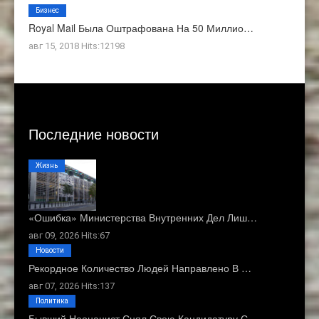
Бизнес
Royal Mail Была Оштрафована На 50 Миллио…
авг 15, 2018 Hits:12198
Последние новости
Жизнь
«Ошибка» Министерства Внутренних Дел Лиш…
авг 09, 2026 Hits:67
Новости
Рекордное Количество Людей Направлено В …
авг 07, 2026 Hits:137
Политика
Бывший Неонацист Снял Свою Кандидатуру С…