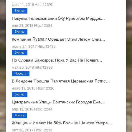
фев 11, 2018 Hits:12593
Бизнес
Покупка Телекомпании Sky Рупертом Мердок…
янв 23, 2018 Hits:12534
Бизнес
Компания Ryanair Обещает Этим Летом Сниз…
июль 24, 2017 Hits:12436
Бизнес
По Словам Банкиров, Пока У Вас Не Появит…
мая 25, 2018 Hits:12388
Новости
В Лондоне Прошла Памятная Церемония Reme…
нояб 13, 2016 Hits:12326
Бизнес
Центральные Улицы Британских Городов Еже…
апр 12, 2018 Hits:12244
Жизнь
Женщины Имеют На 50% Больше Шансов Умере…
окт 26, 2017 Hits:12212