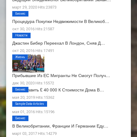
март 29, 2020 Hits:23873
Бизнес
Процедура Покупки Недвижимости В Великоб…
окт 30, 2016 Hits:21587
Новости
Джастин Бибер Переехал В Лондон, Сняв Д…
окт 20, 2016 Hits:17491
Жизнь
Прибывшие Из ЕС Мигранты Не Смогут Получ…
дек 30, 2020 Hits:15572
Как Добавить £ 40 000 К Стоимости Дома В…
Бизнес
мая 20, 2019 Hits:15362
О Нас
Sample Data-Articles
мая 01, 2016 Hits:15196
Бизнес
В Великобритании, Франции И Германии Еду…
март 03, 2017 Hits:14279