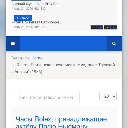
Бывший Журналист BBC Пол…
июль 24, 2026 Hits:330
Бизнес
Китай Призывает Великобри…
июль 23, 2026 Hits:249
Prev
Next
Вы здесь:
Home
Rolex, - Британское независимое издание "Русский
в Англии" (1936)
Начните
Кол-
ввод
во
заголовка
строк:
метки
Часы Rolex, принадлежащие
актёру Полю Ньюману,