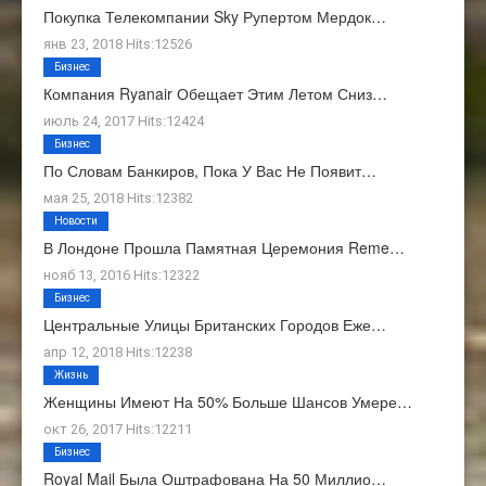
Покупка Телекомпании Sky Рупертом Мердок…
янв 23, 2018 Hits:12526
Бизнес
Компания Ryanair Обещает Этим Летом Сниз…
июль 24, 2017 Hits:12424
Бизнес
По Словам Банкиров, Пока У Вас Не Появит…
мая 25, 2018 Hits:12382
Новости
В Лондоне Прошла Памятная Церемония Reme…
нояб 13, 2016 Hits:12322
Бизнес
Центральные Улицы Британских Городов Еже…
апр 12, 2018 Hits:12238
Жизнь
Женщины Имеют На 50% Больше Шансов Умере…
окт 26, 2017 Hits:12211
Бизнес
Royal Mail Была Оштрафована На 50 Миллио…