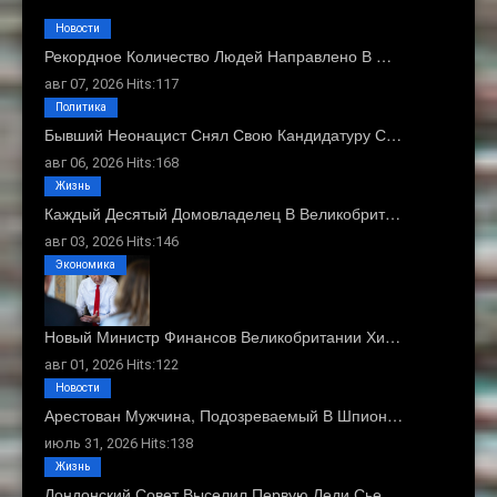
Новости
Рекордное Количество Людей Направлено В …
авг 07, 2026 Hits:117
Политика
Бывший Неонацист Снял Свою Кандидатуру С…
авг 06, 2026 Hits:168
Жизнь
Каждый Десятый Домовладелец В Великобрит…
авг 03, 2026 Hits:146
Экономика
Новый Министр Финансов Великобритании Хи…
авг 01, 2026 Hits:122
Новости
Арестован Мужчина, Подозреваемый В Шпион…
июль 31, 2026 Hits:138
Жизнь
Лондонский Совет Выселил Первую Леди Сье…