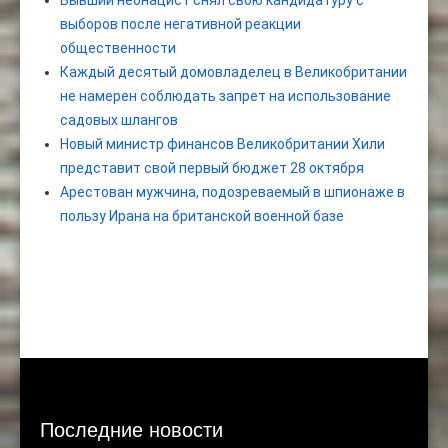
Бывший неонацист снял свою кандидатуру с
выборов после негативной реакции
общественности
Каждый десятый домовладелец в Великобритании
не намерен соблюдать запрет на использование
садовых шлангов
Новый министр финансов Великобритании Хили
представит свой первый бюджет 28 октября
Арестован мужчина, подозреваемый в шпионаже в
пользу Ирана на британской военной базе
Последние новости