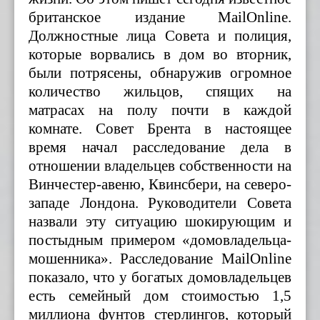
британс
к
ое издание
MailOnline.
Должностные лица Совета и полиция,
котор
ые
ворва
ли
сь в дом во вторник,
были потрясены, обнаружив огромное
количество
жильцов
, спящих на
матрасах на пол
у
почти в каждой
комнате.
Совет Брента в настоящее
время начал расследование дела в
отношении владельцев собственности на
Винчестер-авеню, Квинсбери, на северо-
западе Лондона.
Руководители Совета
назвали эту ситуацию шокирующим и
постыдным примером «домовладельца-
мошенника».
Расследование MailOnline
показало, что у богатых домовладельцев
есть семейный дом стоимостью 1,5
миллиона фунтов стерлингов, который