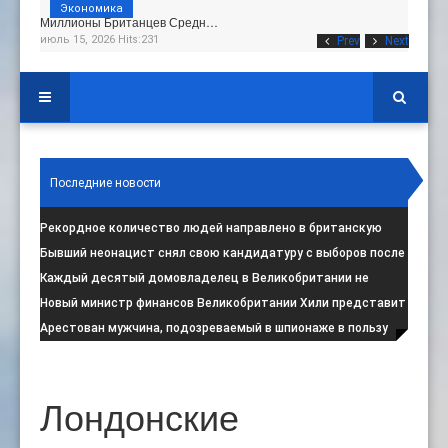
Экономика
Миллионы Британцев Средн…
июль 15, 2026 Hits:231
Prev
Next
Последние новости
Рекордное количество людей направлено в британскую
программу по борьбе с радикал
:
Бывший неонацист снял свою кандидатуру с выборов после
негативной реакции общест
:
Каждый десятый домовладелец в Великобритании не
намерен соблюдать запрет на испо
:
Новый министр финансов Великобритании Хили представит
свой первый бюджет 28 октя
:
Арестован мужчина, подозреваемый в шпионаже в пользу
Ирана на британской военной
:
Лондонские