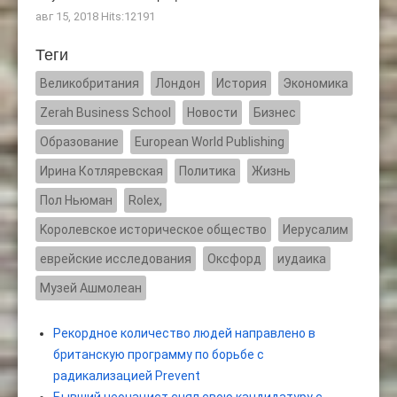
авг 15, 2018 Hits:12191
Теги
Великобритания
Лондон
История
Экономика
Zerah Business School
Новости
Бизнес
Образование
European World Publishing
Ирина Котляревская
Политика
Жизнь
Пол Ньюман
Rolex,
Kоролевское историческое общество
Иерусалим
еврейские исследования
Оксфорд
иудаика
Музей Ашмолеан
Рекордное количество людей направлено в
британскую программу по борьбе с
радикализацией Prevent