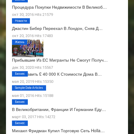
Процедура Покупки Недвижимости В Великоб…
окт 30, 2016 Hits:21579
Новости
Джастин Бибер Переехал В Лондон, Сняв Д…
окт 20, 2016 Hits:17483
Жизнь
Прибывшие Из ЕС Мигранты Не Смогут Получ…
дек 30, 2020 Hits:15567
Как Добавить £ 40 000 К Стоимости Дома В…
Бизнес
мая 20, 2019 Hits:15350
О Нас
Sample Data-Articles
мая 01, 2016 Hits:15188
Бизнес
В Великобритании, Франции И Германии Еду…
март 03, 2017 Hits:14272
Бизнес
Михаил Фридман Купил Торговую Сеть Holla…