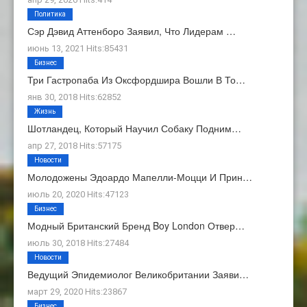
Политика
Сэр Дэвид Аттенборо Заявил, Что Лидерам …
июнь 13, 2021 Hits:85431
Бизнес
Три Гастропаба Из Оксфордшира Вошли В То…
янв 30, 2018 Hits:62852
Жизнь
Шотландец, Который Научил Собаку Подним…
апр 27, 2018 Hits:57175
Новости
Молодожены Эдоардо Мапелли-Моцци И Прин…
июль 20, 2020 Hits:47123
Бизнес
Модный Британский Бренд Boy London Отвер…
июль 30, 2018 Hits:27484
Новости
Ведущий Эпидемиолог Великобритании Заяви…
март 29, 2020 Hits:23867
Бизнес