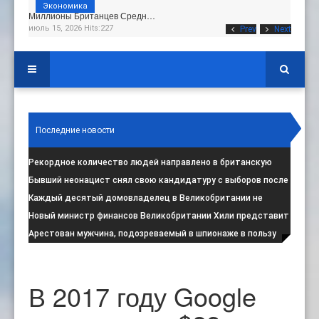
Экономика
Миллионы Британцев Средн…
июль 15, 2026 Hits:227
Prev
Next
Последние новости
Рекордное количество людей направлено в британскую
программу по борьбе с радикал
:
Бывший неонацист снял свою кандидатуру с выборов после
негативной реакции общест
:
Каждый десятый домовладелец в Великобритании не
намерен соблюдать запрет на испо
:
Новый министр финансов Великобритании Хили представит
свой первый бюджет 28 октя
:
Арестован мужчина, подозреваемый в шпионаже в пользу
Ирана на британской военной
:
В 2017 году Google