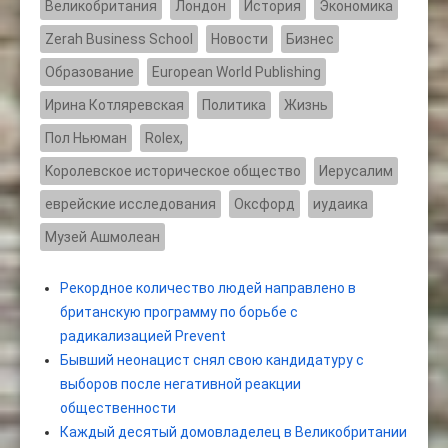
Великобритания
Лондон
История
Экономика
Zerah Business School
Новости
Бизнес
Образование
European World Publishing
Ирина Котляревская
Политика
Жизнь
Пол Ньюман
Rolex,
Kоролевское историческое общество
Иерусалим
еврейские исследования
Оксфорд
иудаика
Музей Ашмолеан
Рекордное количество людей направлено в
британскую программу по борьбе с
радикализацией Prevent
Бывший неонацист снял свою кандидатуру с
выборов после негативной реакции
общественности
Каждый десятый домовладелец в Великобритании