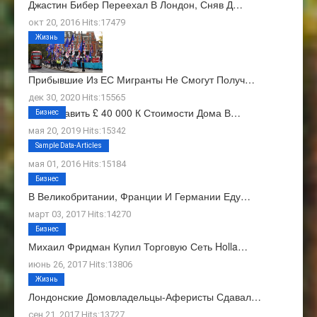
Джастин Бибер Переехал В Лондон, Сняв Д…
окт 20, 2016 Hits:17479
Жизнь
Прибывшие Из ЕС Мигранты Не Смогут Получ…
дек 30, 2020 Hits:15565
Как Добавить £ 40 000 К Стоимости Дома В…
Бизнес
мая 20, 2019 Hits:15342
О Нас
Sample Data-Articles
мая 01, 2016 Hits:15184
Бизнес
В Великобритании, Франции И Германии Еду…
март 03, 2017 Hits:14270
Бизнес
Михаил Фридман Купил Торговую Сеть Holla…
июнь 26, 2017 Hits:13806
Жизнь
Лондонские Домовладельцы-Аферисты Сдавал…
сен 21, 2017 Hits:13727