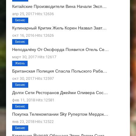
Китайские Производители Вина Начали Эксп…
апр 25, 2017 Hits:12636
Бизнес
Кулинарный Критик Жиль Корен Назвал Завт…
окт 16, 2016 Hits:12626
Бизнес
Неподалёку От Оксфорда Появится Отель Се…
март 30, 2017 Hits:12617
Жизнь
Британская Полиция Спасла Польского Раба…
окт 30, 2017 Hits:12597
Бизнес
Долги Сети Ресторанов Джейми Оливера Сос…
фев 11, 2018 Hits:12581
Бизнес
Покупка Телекомпании Sky Рупертом Мердок…
янв 23, 2018 Hits:12522
Бизнес
Компания Ryanair Обещает Этим Летом Сниз…