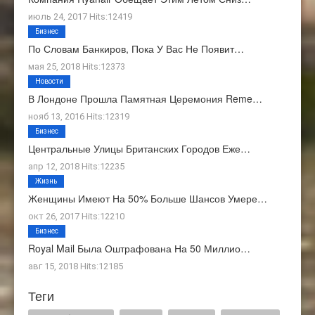
июль 24, 2017 Hits:12419
Бизнес
По Словам Банкиров, Пока У Вас Не Появит…
мая 25, 2018 Hits:12373
Новости
В Лондоне Прошла Памятная Церемония Reme…
нояб 13, 2016 Hits:12319
Бизнес
Центральные Улицы Британских Городов Еже…
апр 12, 2018 Hits:12235
Жизнь
Женщины Имеют На 50% Больше Шансов Умере…
окт 26, 2017 Hits:12210
Бизнес
Royal Mail Была Оштрафована На 50 Миллио…
авг 15, 2018 Hits:12185
Теги