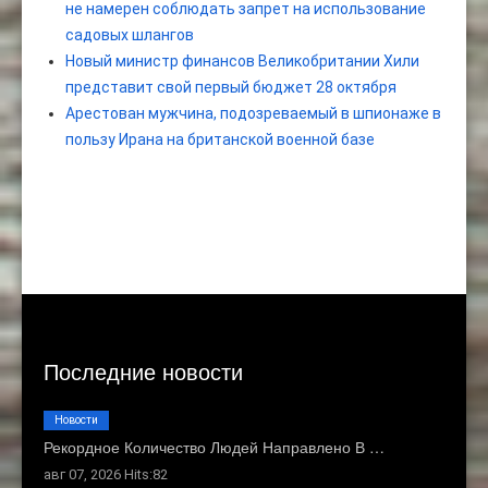
не намерен соблюдать запрет на использование
садовых шлангов
Новый министр финансов Великобритании Хили
представит свой первый бюджет 28 октября
Арестован мужчина, подозреваемый в шпионаже в
пользу Ирана на британской военной базе
Последние новости
Новости
Рекордное Количество Людей Направлено В …
авг 07, 2026 Hits:82