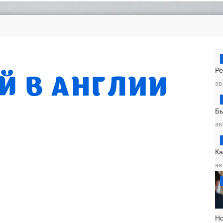
Ре
ав
Б
ав
К
ав
Н