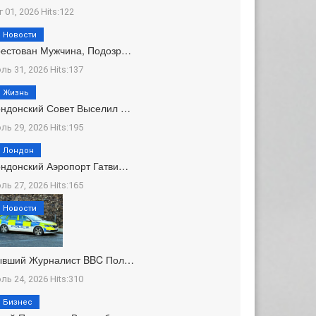
г 01, 2026 Hits:122
Новости
естован Мужчина, Подозр…
ль 31, 2026 Hits:137
Жизнь
ндонский Совет Выселил …
ль 29, 2026 Hits:195
Лондон
ндонский Аэропорт Гатви…
ль 27, 2026 Hits:165
Новости
ывший Журналист BBC Пол…
ль 24, 2026 Hits:310
Бизнес