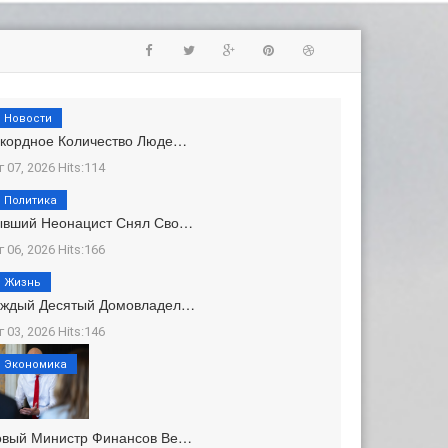
Новости
кордное Количество Люде…
г 07, 2026 Hits:114
Политика
ывший Неонацист Снял Сво…
г 06, 2026 Hits:166
Жизнь
аждый Десятый Домовладел…
г 03, 2026 Hits:146
Экономика
овый Министр Финансов Ве…