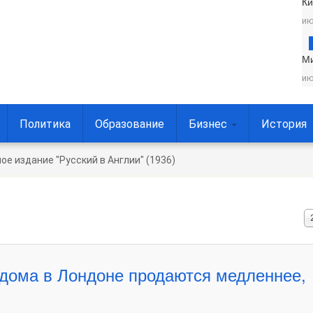
Ки
ию
М
ию
Политика
Образование
Бизнес
История
ое издание "Русский в Англии" (1936)
К
в
с
 дома в Лондоне продаются медленнее,