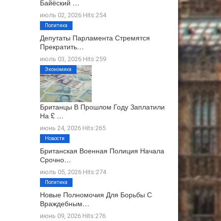
Байёский …
июль 02, 2026 Hits:254
Политика
Депутаты Парламента Стремятся
Прекратить…
июль 03, 2026 Hits:259
Экономика
Британцы В Прошлом Году Заплатили
На £ …
июнь 24, 2026 Hits:265
Новости
Британская Военная Полиция Начала
Срочно…
июль 05, 2026 Hits:274
Политика
Новые Полномочия Для Борьбы С
Враждебным…
июнь 09, 2026 Hits:276