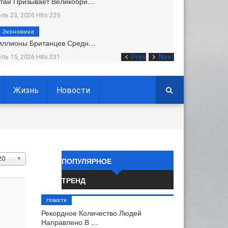
тай Призывает Великобри…
ль 23, 2026 Hits:229
Экономика
иллионы Британцев Средн…
ль 15, 2026 Hits:231
Prev
Next
Жизнь
Новости
ол-
20
ПОПУЛЯРНОЕ
о
ТРЕНД
трок:
Новости
Рекордное Количество Людей
Направлено В …