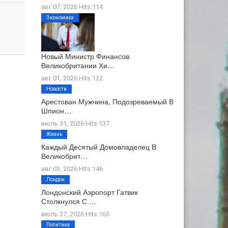
авг 07, 2026 Hits:114
Экономика
Новый Министр Финансов
Великобритании Хи…
авг 01, 2026 Hits:122
Новости
Арестован Мужчина, Подозреваемый В
Шпион…
июль 31, 2026 Hits:137
Жизнь
Каждый Десятый Домовладелец В
Великобрит…
авг 03, 2026 Hits:146
Лондон
Лондонский Аэропорт Гатвик
Столкнулся С …
июль 27, 2026 Hits:165
Политика