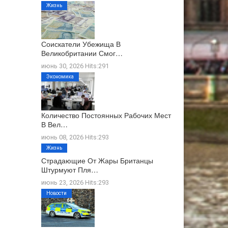
Жизнь
Соискатели Убежища В
Великобритании Смог…
июнь 30, 2026 Hits:291
Экономика
Количество Постоянных Рабочих Мест
В Вел…
июнь 08, 2026 Hits:293
Жизнь
Страдающие От Жары Британцы
Штурмуют Пля…
июнь 23, 2026 Hits:293
Новости