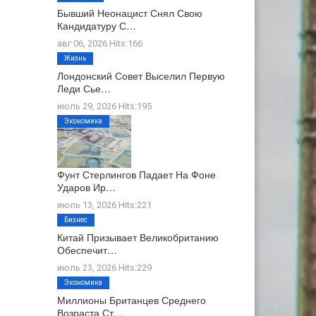
Бывший Неонацист Снял Свою
Кандидатуру С…
авг 06, 2026 Hits:166
Жизнь
Лондонский Совет Выселил Первую
Леди Сье…
июль 29, 2026 Hits:195
Экономика
Фунт Стерлингов Падает На Фоне
Ударов Ир…
июль 13, 2026 Hits:221
Бизнес
Китай Призывает Великобританию
Обеспечит…
июль 23, 2026 Hits:229
Экономика
Миллионы Британцев Среднего
Возраста Ст…