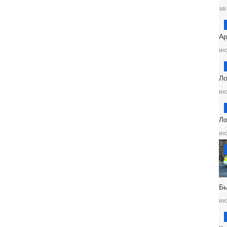
ав
Ар
ию
Ло
ию
Ло
ию
Б
ию