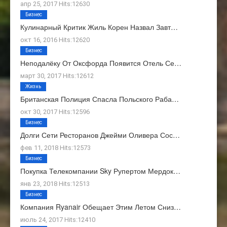
апр 25, 2017 Hits:12630
Бизнес
Кулинарный Критик Жиль Корен Назвал Завт…
окт 16, 2016 Hits:12620
Бизнес
Неподалёку От Оксфорда Появится Отель Се…
март 30, 2017 Hits:12612
Жизнь
Британская Полиция Спасла Польского Раба…
окт 30, 2017 Hits:12596
Бизнес
Долги Сети Ресторанов Джейми Оливера Сос…
фев 11, 2018 Hits:12573
Бизнес
Покупка Телекомпании Sky Рупертом Мердок…
янв 23, 2018 Hits:12513
Бизнес
Компания Ryanair Обещает Этим Летом Сниз…
июль 24, 2017 Hits:12410