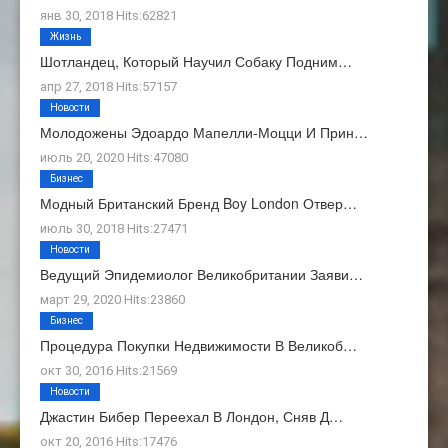
янв 30, 2018 Hits:62821
Жизнь
Шотландец, Который Научил Собаку Подним…
апр 27, 2018 Hits:57157
Новости
Молодожены Эдоардо Мапелли-Моцци И Прин…
июль 20, 2020 Hits:47080
Бизнес
Модный Британский Бренд Boy London Отвер…
июль 30, 2018 Hits:27471
Новости
Ведущий Эпидемиолог Великобритании Заяви…
март 29, 2020 Hits:23860
Бизнес
Процедура Покупки Недвижимости В Великоб…
окт 30, 2016 Hits:21569
Новости
Джастин Бибер Переехал В Лондон, Сняв Д…
окт 20, 2016 Hits:17476