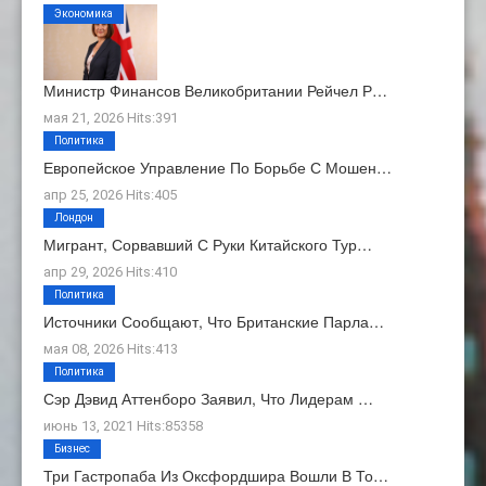
Экономика
Министр Финансов Великобритании Рейчел Р…
мая 21, 2026 Hits:391
Политика
Европейское Управление По Борьбе С Мошен…
апр 25, 2026 Hits:405
Лондон
Мигрант, Сорвавший С Руки Китайского Тур…
апр 29, 2026 Hits:410
Политика
Источники Сообщают, Что Британские Парла…
мая 08, 2026 Hits:413
Политика
Сэр Дэвид Аттенборо Заявил, Что Лидерам …
июнь 13, 2021 Hits:85358
Бизнес
Три Гастропаба Из Оксфордшира Вошли В То…