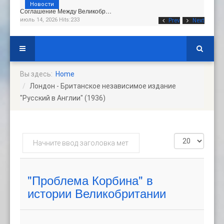
Новости
Соглашение Между Великобр…
июль 14, 2026 Hits:233
Prev
Next
Вы здесь:
Home
Лондон - Британское независимое издание
"Русский в Англии" (1936)
Начните
Кол-
ввод
во
заголовка
строк:
метки
"Проблема Корбина" в
истории Великобритании