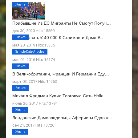
Жизнь
Прибывшие Из ЕС Мигранты Не Смогут Получ…
дек 30, 2020 Hits:15560
Как Добавить £ 40 000 К Стоимости Дома В…
Бизнес
мая 20, 2019 Hits:15335
О Нас
Sample Data-Articles
мая 01, 2016 Hits:15174
Бизнес
В Великобритании, Франции И Германии Еду…
март 03, 2017 Hits:14263
Бизнес
Михаил Фридман Купил Торговую Сеть Holla…
июнь 26, 2017 Hits:13794
Жизнь
Лондонские Домовладельцы-Аферисты Сдавал…
сен 21, 2017 Hits:13726
Жизнь