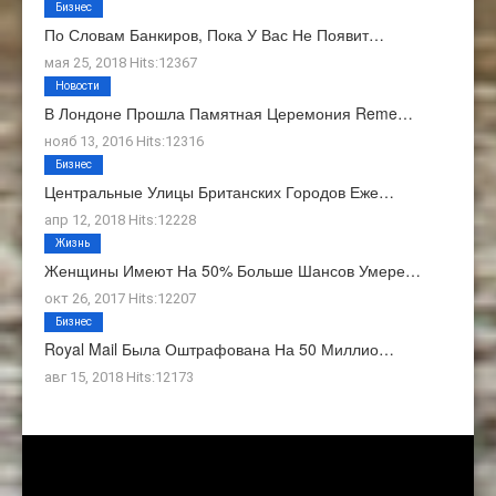
Бизнес
По Словам Банкиров, Пока У Вас Не Появит…
мая 25, 2018 Hits:12367
Новости
В Лондоне Прошла Памятная Церемония Reme…
нояб 13, 2016 Hits:12316
Бизнес
Центральные Улицы Британских Городов Еже…
апр 12, 2018 Hits:12228
Жизнь
Женщины Имеют На 50% Больше Шансов Умере…
окт 26, 2017 Hits:12207
Бизнес
Royal Mail Была Оштрафована На 50 Миллио…
авг 15, 2018 Hits:12173