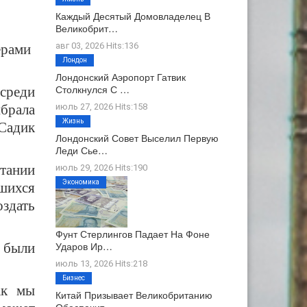
Каждый Десятый Домовладелец В
Великобрит…
авг 03, 2026 Hits:136
ер
ами
Лондон
Лондонский Аэропорт Гатвик
Столкнулся С …
 среди
ыбрала
июль 27, 2026 Hits:158
Жизнь
 Садик
Лондонский Совет Выселил Первую
Леди Сье…
тании
июль 29, 2026 Hits:190
Экономика
вшихся
здать
Фунт Стерлингов Падает На Фоне
Ударов Ир…
 были
июль 13, 2026 Hits:218
Бизнес
ак мы
Китай Призывает Великобританию