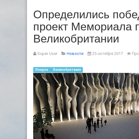
Определились побе
проект Мемориала п
Великобритании
Super User
Новости
25 октября 2017
Про
Лондон
Великобритания