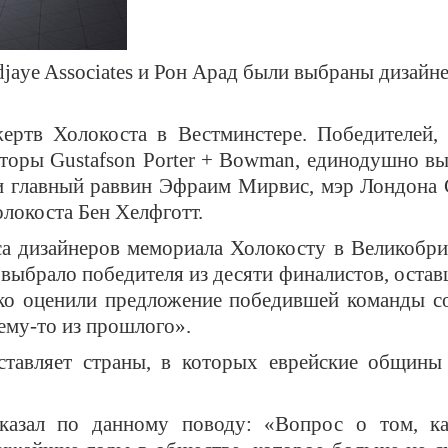
jaye Associates и
Рон Арад
были выбраны дизайн
ертв Холокост
а
в Вестминстере.
Победителей,
торы Gustafson Porter + Bowman, единодушно в
ли главный раввин Эфраим Мирвис, мэр Лондона
локоста Бен Хелфготт.
а дизайнеров мемориала Холокосту в Великобри
 выбрало победителя из десяти финалистов, оста
ко оценили предложение победившей команды со
чему-то из прошлого».
ставляет страны, в которых еврейские общины
казал по данному поводу: «Вопрос о том, к