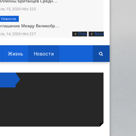
иллионы Британцев Средн…
ль 15, 2026 Hits:225
Новости
оглашение Между Великобр…
ль 14, 2026 Hits:237
Prev
Next
Жизнь
Новости