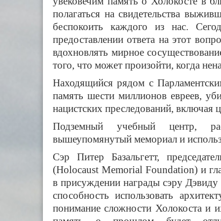
увековечим память о Холокосте в б
полагаться на свидетельства выживш
беспокоить каждого из нас. Сего
предоставлении ответа на этот вопр
вдохновлять мирное сосуществовани
того, что может произойти, когда нен
Находящийся рядом с Парламентски
память шести миллионов евреев, уб
нацистских преследований, включая ц
Подземный учебный центр, рас
вышеупомянутый мемориал и использо
Сэр Питер Базальгетт, председат
(Holocaust Memorial Foundation) и 
в присуждении награды сэру Дэвид
способность использовать архитек
понимание сложности Холокоста и их