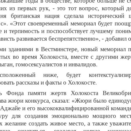
лижайшие годы в обществе, которое больше не 
их из первых рук, - это тот вопрос, который 
дня британская нация сделала исторический 
ос». «Этот своевременный мемориал будет поощ
е и терпимость и поспособствует лучшему пони
ависть развивается беспрепятственно», - добавил о
ми зданиями в Вестминстере, новый мемориал п
итых во время Холокоста, вместе с другими же
ыган, гомосексуалистов и инвалидов.
положенный ниже, будет контекстуализир
вать рассказы и факты о Холокосте.
ель Фонда памяти жертв Холокоста Великобри
глава жюри конкурса, сказал: «Жюри было едино
у Аджайе и его высококвалифицированной коман
туру для создания эмоционально мощного мест
 желание создать живое место, а также уважит