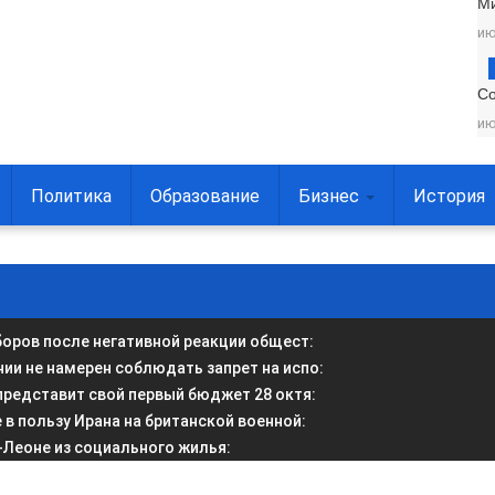
М
ию
С
ию
Политика
Образование
Бизнес
История
боров после негативной реакции общест
:
и не намерен соблюдать запрет на испо
:
представит свой первый бюджет 28 октя
:
в пользу Ирана на британской военной
:
-Леоне из социального жилья
: