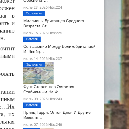
сможет
Обеспечит…
должен
июль 23, 2026 Hits:224
Экономика
шаг в
Миллионы Британцев Среднего
рять и
Возраста Ст…
манию
июль 15, 2026 Hits:225
н.
Новости
Соглашение Между Великобританией
очтит
И Швейц…
ртвами
июль 14, 2026 Hits:237
Экономика
овать
Фунт Стерлингов Остается
тании
Стабильным На Ф…
душным
июль 08, 2026 Hits:243
де…Их
Новости
Принц Гарри, Элтон Джон И Другие
а, их
Известн…
ельная
июль 07, 2026 Hits:246