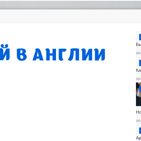
Б
ав
К
ав
Н
ав
Ар