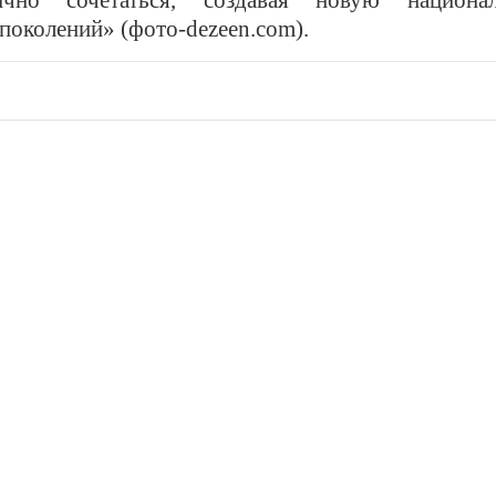
но сочетаться, создавая новую национа
поколений» (фото-dezeen.com).