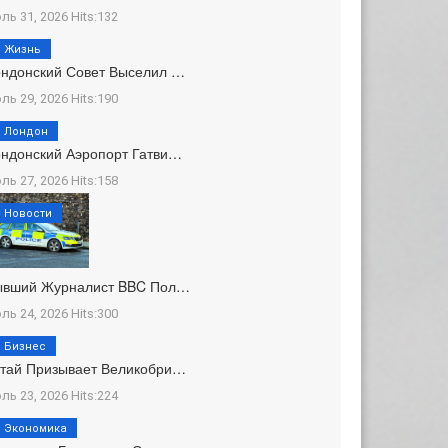
ль 31, 2026 Hits:132
Жизнь
ндонский Совет Выселил …
ль 29, 2026 Hits:190
Лондон
ндонский Аэропорт Гатви…
ль 27, 2026 Hits:158
Новости
ывший Журналист BBC Пол…
ль 24, 2026 Hits:300
Бизнес
тай Призывает Великобри…
ль 23, 2026 Hits:224
Экономика