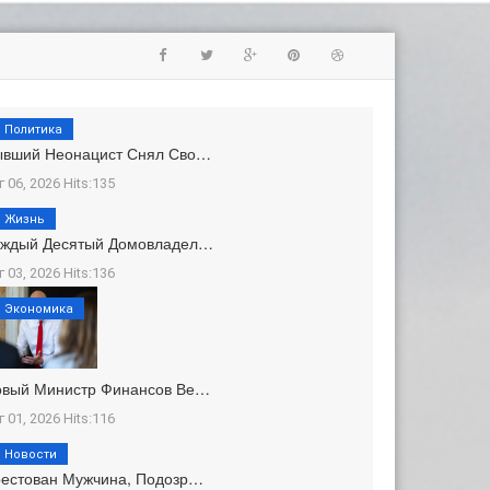
Политика
ывший Неонацист Снял Сво…
г 06, 2026 Hits:135
Жизнь
аждый Десятый Домовладел…
г 03, 2026 Hits:136
Экономика
овый Министр Финансов Ве…
г 01, 2026 Hits:116
Новости
естован Мужчина, Подозр…