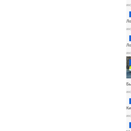
ию
Ло
ию
Ло
ию
Б
ию
Ки
ию