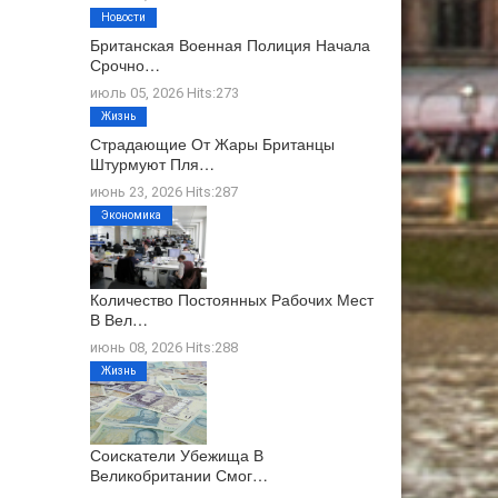
Новости
Британская Военная Полиция Начала
Срочно…
июль 05, 2026 Hits:273
Жизнь
Страдающие От Жары Британцы
Штурмуют Пля…
июнь 23, 2026 Hits:287
Экономика
Количество Постоянных Рабочих Мест
В Вел…
июнь 08, 2026 Hits:288
Жизнь
Соискатели Убежища В
Великобритании Смог…