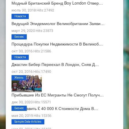
Модный Британский Бренд Boy London Отвер…
июль 30, 2018 Hits:27492
Новости
Ведущий Эпидемиолог Великобритании Заяви…
март 29, 2020 Hits:23873
Бизнес
Процедура Покупки Недвижимости В Великоб…
окт 30, 2016 Hits:21586
Новости
Джастин Бибер Переехал В Лондон, Сняв Д…
окт 20, 2016 Hits:17490
Жизнь
Прибывшие Из ЕС Мигранты Не Смогут Получ…
дек 30, 2020 Hits:15571
Как Добавить £ 40 000 К Стоимости Дома В…
Бизнес
мая 20, 2019 Hits:15356
О Нас
Sample Data-Articles