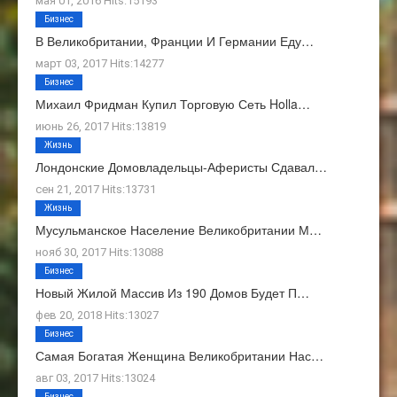
мая 01, 2016 Hits:15193
Бизнес
В Великобритании, Франции И Германии Еду…
март 03, 2017 Hits:14277
Бизнес
Михаил Фридман Купил Торговую Сеть Holla…
июнь 26, 2017 Hits:13819
Жизнь
Лондонские Домовладельцы-Аферисты Сдавал…
сен 21, 2017 Hits:13731
Жизнь
Мусульманское Население Великобритании М…
нояб 30, 2017 Hits:13088
Бизнес
Новый Жилой Массив Из 190 Домов Будет П…
фев 20, 2018 Hits:13027
Бизнес
Самая Богатая Женщина Великобритании Нас…
авг 03, 2017 Hits:13024
Бизнес