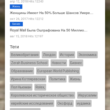
апр 12, 2018 Hits:12243
Жизнь
Женщины Имеют На 50% Больше Шансов Умере…
окт 26, 2017 Hits:12212
Бизнес
Royal Mail Была Оштрафована На 50 Миллио…
авг 15, 2018 Hits:12197
Теги
Великобритания
Лондон
История
Экономика
Zerah Business School
Новости
Бизнес
Образование
European World Publishing
Ирина Котляревская
Политика
Жизнь
Пол Ньюман
Rolex,
Kоролевское историческое общество
Иерусалим
еврейские исследования
Оксфорд
иудаика