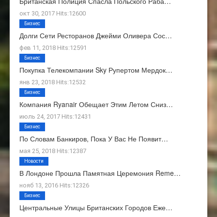
Британская Полиция Спасла Польского Раба…
окт 30, 2017 Hits:12600
Бизнес
Долги Сети Ресторанов Джейми Оливера Сос…
фев 11, 2018 Hits:12591
Бизнес
Покупка Телекомпании Sky Рупертом Мердок…
янв 23, 2018 Hits:12532
Бизнес
Компания Ryanair Обещает Этим Летом Сниз…
июль 24, 2017 Hits:12431
Бизнес
По Словам Банкиров, Пока У Вас Не Появит…
мая 25, 2018 Hits:12387
Новости
В Лондоне Прошла Памятная Церемония Reme…
нояб 13, 2016 Hits:12326
Бизнес
Центральные Улицы Британских Городов Еже…