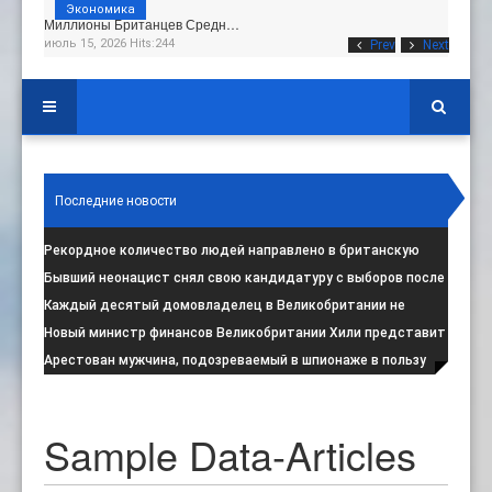
Экономика
Миллионы Британцев Средн…
июль 15, 2026 Hits:244
Prev
Next
Последние новости
Рекордное количество людей направлено в британскую
программу по борьбе с радикал
:
Бывший неонацист снял свою кандидатуру с выборов после
негативной реакции общест
:
Каждый десятый домовладелец в Великобритании не
намерен соблюдать запрет на испо
:
Новый министр финансов Великобритании Хили представит
свой первый бюджет 28 октя
:
Арестован мужчина, подозреваемый в шпионаже в пользу
Ирана на британской военной
:
Sample Data-Articles