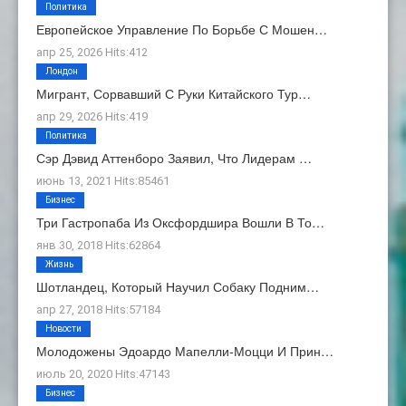
Политика
Европейское Управление По Борьбе С Мошен…
апр 25, 2026 Hits:412
Лондон
Мигрант, Сорвавший С Руки Китайского Тур…
апр 29, 2026 Hits:419
Политика
Сэр Дэвид Аттенборо Заявил, Что Лидерам …
июнь 13, 2021 Hits:85461
Бизнес
Три Гастропаба Из Оксфордшира Вошли В То…
янв 30, 2018 Hits:62864
Жизнь
Шотландец, Который Научил Собаку Подним…
апр 27, 2018 Hits:57184
Новости
Молодожены Эдоардо Мапелли-Моцци И Прин…
июль 20, 2020 Hits:47143
Бизнес