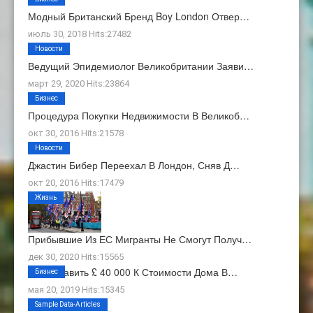
Модный Британский Бренд Boy London Отвер…
июль 30, 2018 Hits:27482
Новости
Ведущий Эпидемиолог Великобритании Заяви…
март 29, 2020 Hits:23864
Бизнес
Процедура Покупки Недвижимости В Великоб…
окт 30, 2016 Hits:21578
Новости
Джастин Бибер Переехал В Лондон, Сняв Д…
окт 20, 2016 Hits:17479
Жизнь
Прибывшие Из ЕС Мигранты Не Смогут Получ…
дек 30, 2020 Hits:15565
Как Добавить £ 40 000 К Стоимости Дома В…
Бизнес
мая 20, 2019 Hits:15345
О Нас
Sample Data-Articles