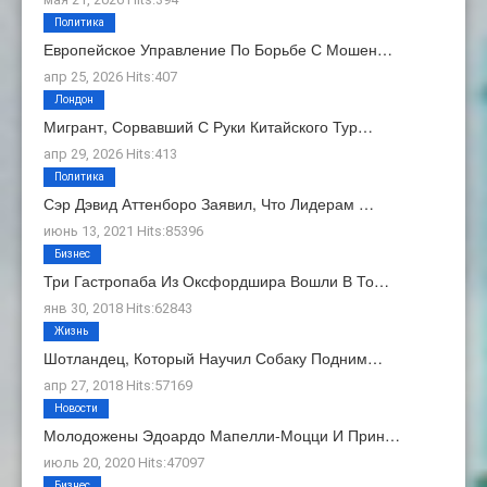
Политика
Европейское Управление По Борьбе С Мошен…
апр 25, 2026 Hits:407
Лондон
Мигрант, Сорвавший С Руки Китайского Тур…
апр 29, 2026 Hits:413
Политика
Сэр Дэвид Аттенборо Заявил, Что Лидерам …
июнь 13, 2021 Hits:85396
Бизнес
Три Гастропаба Из Оксфордшира Вошли В То…
янв 30, 2018 Hits:62843
Жизнь
Шотландец, Который Научил Собаку Подним…
апр 27, 2018 Hits:57169
Новости
Молодожены Эдоардо Мапелли-Моцци И Прин…
июль 20, 2020 Hits:47097
Бизнес