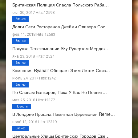
Британская Полиция Спасла Польского Раба…
окт 30, 2017 Hits:12598
Бизнес
Долги Сети Ресторанов Джейми Оливера Сос…
фев 11, 2018 Hits:12583
Бизнес
Покупка Телекомпании Sky Рупертом Мердок…
янв 23, 2018 Hits:12524
Бизнес
Компания Ryanair Обещает Этим Летом Сниз…
июль 24, 2017 Hits:12421
Бизнес
По Словам Банкиров, Пока У Вас Не Появит…
мая 25, 2018 Hits:12377
Новости
В Лондоне Прошла Памятная Церемония Reme…
нояб 13, 2016 Hits:12319
Бизнес
Центральные Улицы Британских Городов Еже…