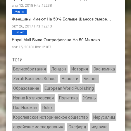
апр 12, 2018 Hits:12238
Жизнь
Женщины Имеют На 50% Больше Шансов Умере…
окт 26, 2017 Hits:12210
Бизнес
Royal Mail Была Оштрафована На 50 Миллио…
авг 15, 2018 Hits:12187
Теги
Великобритания
Лондон
История
Экономика
Zerah Business School
Новости
Бизнес
Образование
European World Publishing
Ирина Котляревская
Политика
Жизнь
Пол Ньюман
Rolex,
Kоролевское историческое общество
Иерусалим
еврейские исследования
Оксфорд
иудаика