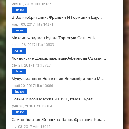
мая 01, 2016 Hits:15185
Бизнес
В Великобритании, Франции И Германии Еду…
март 03, 2017 Hits:14271
Бизнес
Михаил Фридман Купил Торговую Сеть Holla…
июнь 26, 2017 Hits:13809
Жизнь
Лондонские Домовладельцы-Аферисты Сдавал…
сен 21, 2017 Hits:13727
Жизнь
Мусульманское Население Великобритании М…
нояб 30, 2017 Hits:13086
Бизнес
Новый Жилой Массив Из 190 Домов Будет П…
фев 20, 2018 Hits:13019
Бизнес
Самая Богатая Женщина Великобритании Нас…
авг 03, 2017 Hits:13015