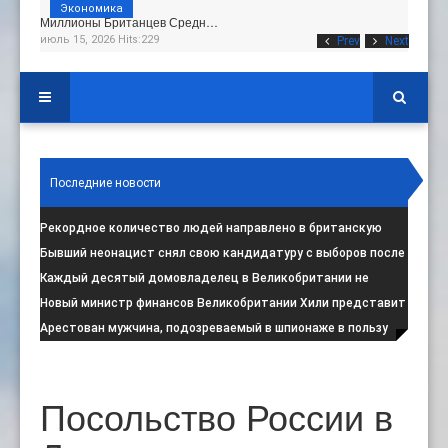
Экономика
Миллионы Британцев Средн…
июль 15, 2026 Hits:229
Prev
Next
Последние новости
Рекордное количество людей направлено в британскую
программу по борьбе с радикал
:
Бывший неонацист снял свою кандидатуру с выборов после
негативной реакции общест
:
Каждый десятый домовладелец в Великобритании не
намерен соблюдать запрет на испо
:
Новый министр финансов Великобритании Хили представит
свой первый бюджет 28 октя
:
Арестован мужчина, подозреваемый в шпионаже в пользу
Ирана на британской военной
:
Посольство России в