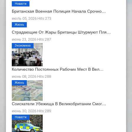
Новости
Британская Военная Полиция Начала Срочно…
июль 05, 2026 Hits:273
Жизнь
Страдающие От Жары Британцы Штурмуют Пля…
июнь 23, 2026 Hits:287
Экономика
Количество Постоянных Рабочих Мест В Вел…
июнь 08, 2026 Hits:288
Жизнь
Соискатели Убежища В Великобритании Смог…
июнь 30, 2026 Hits:289
Новости