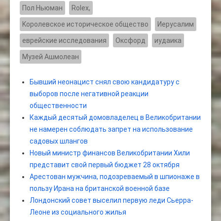
Пол Ньюман
Rolex,
Kоролевское историческое общество
Иерусалим
еврейские исследования
Оксфорд
иудаика
Музей Ашмолеан
Бывший неонацист снял свою кандидатуру с
выборов после негативной реакции
общественности
Каждый десятый домовладелец в Великобритании
не намерен соблюдать запрет на использование
садовых шлангов
Новый министр финансов Великобритании Хили
представит свой первый бюджет 28 октября
Арестован мужчина, подозреваемый в шпионаже в
пользу Ирана на британской военной базе
Лондонский совет выселил первую леди Сьерра-
Леоне из социального жилья