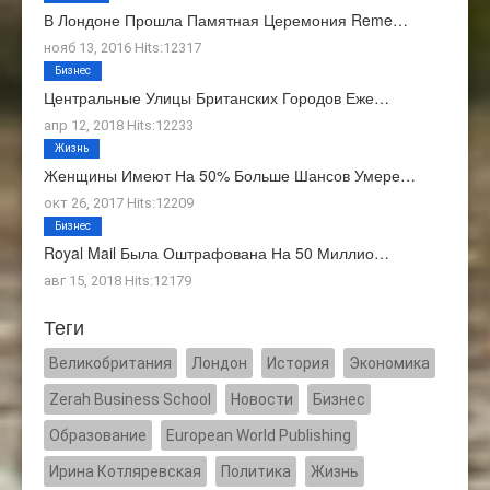
В Лондоне Прошла Памятная Церемония Reme…
нояб 13, 2016 Hits:12317
Бизнес
Центральные Улицы Британских Городов Еже…
апр 12, 2018 Hits:12233
Жизнь
Женщины Имеют На 50% Больше Шансов Умере…
окт 26, 2017 Hits:12209
Бизнес
Royal Mail Была Оштрафована На 50 Миллио…
авг 15, 2018 Hits:12179
Теги
Великобритания
Лондон
История
Экономика
Zerah Business School
Новости
Бизнес
Образование
European World Publishing
Ирина Котляревская
Политика
Жизнь