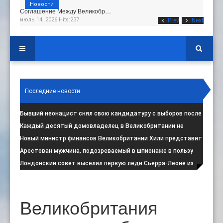
Новости
Соглашение Между Великобр…
июль 14, 2026 Hits:237
Prev
Next
Последние новости
Бывший неонацист снял свою кандидатуру с выборов после
негативной реакции общест
:
Каждый десятый домовладелец в Великобритании не
намерен соблюдать запрет на испо
:
Новый министр финансов Великобритании Хили представит
свой первый бюджет 28 октя
:
Арестован мужчина, подозреваемый в шпионаже в пользу
Ирана на британской военной
:
Лондонский совет выселил первую леди Сьерра-Леоне из
социального жилья
:
Великобритания