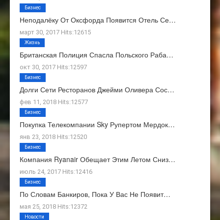
Бизнес
Неподалёку От Оксфорда Появится Отель Се…
март 30, 2017 Hits:12615
Жизнь
Британская Полиция Спасла Польского Раба…
окт 30, 2017 Hits:12597
Бизнес
Долги Сети Ресторанов Джейми Оливера Сос…
фев 11, 2018 Hits:12577
Бизнес
Покупка Телекомпании Sky Рупертом Мердок…
янв 23, 2018 Hits:12520
Бизнес
Компания Ryanair Обещает Этим Летом Сниз…
июль 24, 2017 Hits:12416
Бизнес
По Словам Банкиров, Пока У Вас Не Появит…
мая 25, 2018 Hits:12372
Новости