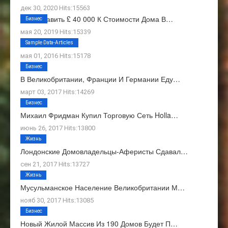
дек 30, 2020 Hits:15563
Как Добавить £ 40 000 К Стоимости Дома В…
Бизнес
мая 20, 2019 Hits:15339
О Нас
Sample Data-Articles
мая 01, 2016 Hits:15178
Бизнес
В Великобритании, Франции И Германии Еду…
март 03, 2017 Hits:14269
Бизнес
Михаил Фридман Купил Торговую Сеть Holla…
июнь 26, 2017 Hits:13800
Жизнь
Лондонские Домовладельцы-Аферисты Сдавал…
сен 21, 2017 Hits:13727
Жизнь
Мусульманское Население Великобритании М…
нояб 30, 2017 Hits:13085
Бизнес
Новый Жилой Массив Из 190 Домов Будет П…