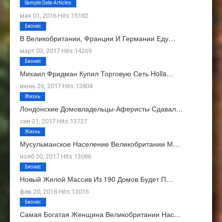
О Нас
Sample Data-Articles
мая 01, 2016 Hits:15182
Бизнес
В Великобритании, Франции И Германии Еду…
март 03, 2017 Hits:14269
Бизнес
Михаил Фридман Купил Торговую Сеть Holla…
июнь 26, 2017 Hits:13804
Жизнь
Лондонские Домовладельцы-Аферисты Сдавал…
сен 21, 2017 Hits:13727
Жизнь
Мусульманское Население Великобритании М…
нояб 30, 2017 Hits:13086
Бизнес
Новый Жилой Массив Из 190 Домов Будет П…
фев 20, 2018 Hits:13016
Бизнес
Самая Богатая Женщина Великобритании Нас…