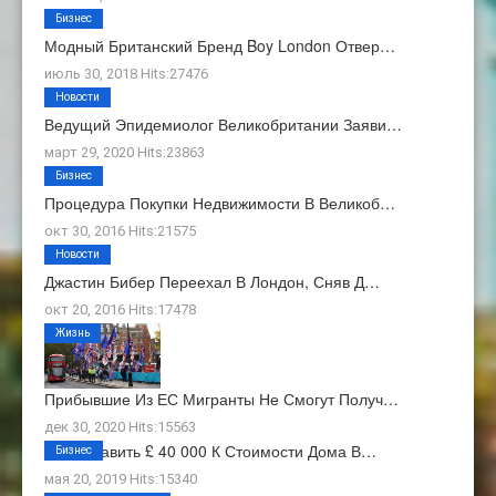
Бизнес
Модный Британский Бренд Boy London Отвер…
июль 30, 2018 Hits:27476
Новости
Ведущий Эпидемиолог Великобритании Заяви…
март 29, 2020 Hits:23863
Бизнес
Процедура Покупки Недвижимости В Великоб…
окт 30, 2016 Hits:21575
Новости
Джастин Бибер Переехал В Лондон, Сняв Д…
окт 20, 2016 Hits:17478
Жизнь
Прибывшие Из ЕС Мигранты Не Смогут Получ…
дек 30, 2020 Hits:15563
Как Добавить £ 40 000 К Стоимости Дома В…
Бизнес
мая 20, 2019 Hits:15340