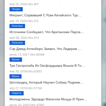
апр 25, 2026 Hits:407
Лондон
Мигрант, Сорвавший С Руки Китайского Тур…
апр 29, 2026 Hits:412
Политика
Источники Сообщают, Что Британские Парла…
мая 08, 2026 Hits:415
Политика
Сэр Дэвид Аттенборо Заявил, Что Лидерам …
июнь 13, 2021 Hits:85368
Бизнес
Три Гастропаба Из Оксфордшира Вошли В То…
янв 30, 2018 Hits:62833
Жизнь
Шотландец, Который Научил Собаку Подним…
апр 27, 2018 Hits:57166
Новости
Молодожены Эдоардо Мапелли-Моцци И Прин…
июль 20, 2020 Hits:47087