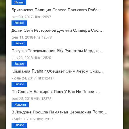
Жизнь
Британская Полиция Спасла Польского Раба…
окт 30, 2017 Hits:12597
Бизнес
Долги Сети Ресторанов Джейми Оливера Сос…
фев 11, 2018 Hits:12578
Бизнес
Покупка Телекомпании Sky Рупертом Мердок…
янв 23, 2018 Hits:12520
Бизнес
Компания Ryanair Обещает Этим Летом Сниз…
июль 24, 2017 Hits:12417
Бизнес
По Словам Банкиров, Пока У Вас Не Появит…
мая 25, 2018 Hits:12372
Новости
В Лондоне Прошла Памятная Церемония Reme…
нояб 13, 2016 Hits:12317
Бизнес