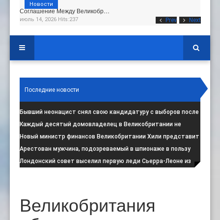
Новости
Соглашение Между Великобр…
июль 14, 2026 Hits:237
Prev
Next
Последние новости
Бывший неонацист снял свою кандидатуру с выборов после
негативной реакции общест
:
Каждый десятый домовладелец в Великобритании не
намерен соблюдать запрет на испо
:
Новый министр финансов Великобритании Хили представит
свой первый бюджет 28 октя
:
Арестован мужчина, подозреваемый в шпионаже в пользу
Ирана на британской военной
:
Лондонский совет выселил первую леди Сьерра-Леоне из
социального жилья
:
Великобритания