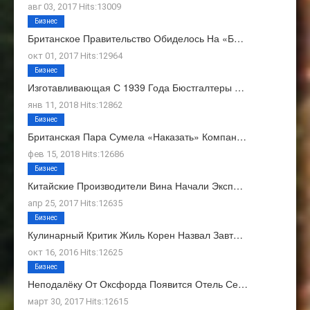
авг 03, 2017 Hits:13009
Бизнес
Британское Правительство Обиделось На «Б…
окт 01, 2017 Hits:12964
Бизнес
Изготавливающая С 1939 Года Бюстгалтеры …
янв 11, 2018 Hits:12862
Бизнес
Британская Пара Сумела «наказать» Компан…
фев 15, 2018 Hits:12686
Бизнес
Китайские Производители Вина Начали Эксп…
апр 25, 2017 Hits:12635
Бизнес
Кулинарный Критик Жиль Корен Назвал Завт…
окт 16, 2016 Hits:12625
Бизнес
Неподалёку От Оксфорда Появится Отель Се…
март 30, 2017 Hits:12615