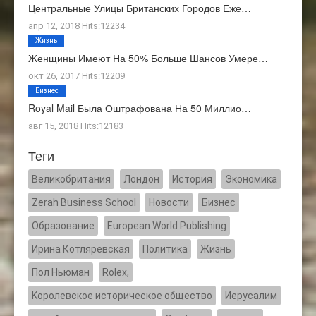
Центральные Улицы Британских Городов Еже…
апр 12, 2018 Hits:12234
Жизнь
Женщины Имеют На 50% Больше Шансов Умере…
окт 26, 2017 Hits:12209
Бизнес
Royal Mail Была Оштрафована На 50 Миллио…
авг 15, 2018 Hits:12183
Теги
Великобритания
Лондон
История
Экономика
Zerah Business School
Новости
Бизнес
Образование
European World Publishing
Ирина Котляревская
Политика
Жизнь
Пол Ньюман
Rolex,
Kоролевское историческое общество
Иерусалим