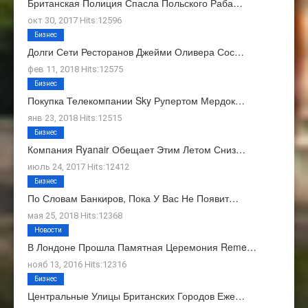
Британская Полиция Спасла Польского Раба…
окт 30, 2017 Hits:12596
Бизнес
Долги Сети Ресторанов Джейми Оливера Сос…
фев 11, 2018 Hits:12575
Бизнес
Покупка Телекомпании Sky Рупертом Мердок…
янв 23, 2018 Hits:12515
Бизнес
Компания Ryanair Обещает Этим Летом Сниз…
июль 24, 2017 Hits:12412
Бизнес
По Словам Банкиров, Пока У Вас Не Появит…
мая 25, 2018 Hits:12368
Новости
В Лондоне Прошла Памятная Церемония Reme…
нояб 13, 2016 Hits:12316
Бизнес
Центральные Улицы Британских Городов Еже…