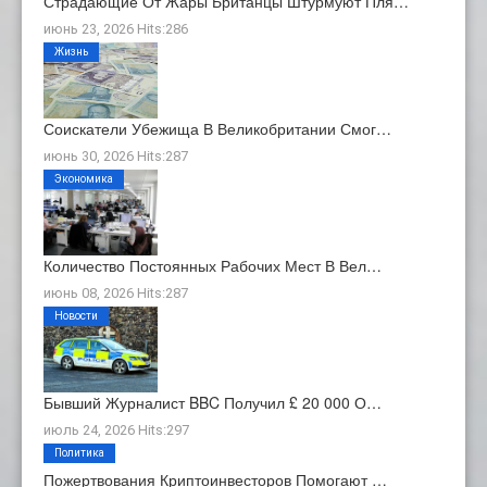
Страдающие От Жары Британцы Штурмуют Пля…
июнь 23, 2026 Hits:286
Жизнь
Соискатели Убежища В Великобритании Смог…
июнь 30, 2026 Hits:287
Экономика
Количество Постоянных Рабочих Мест В Вел…
июнь 08, 2026 Hits:287
Новости
Бывший Журналист BBC Получил £ 20 000 О…
июль 24, 2026 Hits:297
Политика
Пожертвования Криптоинвесторов Помогают …