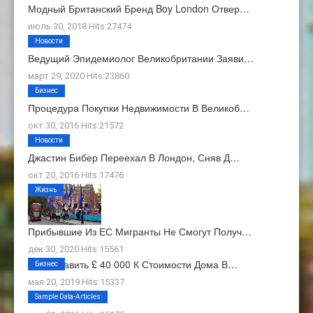
Модный Британский Бренд Boy London Отвер…
июль 30, 2018 Hits:27474
Новости
Ведущий Эпидемиолог Великобритании Заяви…
март 29, 2020 Hits:23860
Бизнес
Процедура Покупки Недвижимости В Великоб…
окт 30, 2016 Hits:21572
Новости
Джастин Бибер Переехал В Лондон, Сняв Д…
окт 20, 2016 Hits:17476
Жизнь
Прибывшие Из ЕС Мигранты Не Смогут Получ…
дек 30, 2020 Hits:15561
Как Добавить £ 40 000 К Стоимости Дома В…
Бизнес
мая 20, 2019 Hits:15337
О Нас
Sample Data-Articles