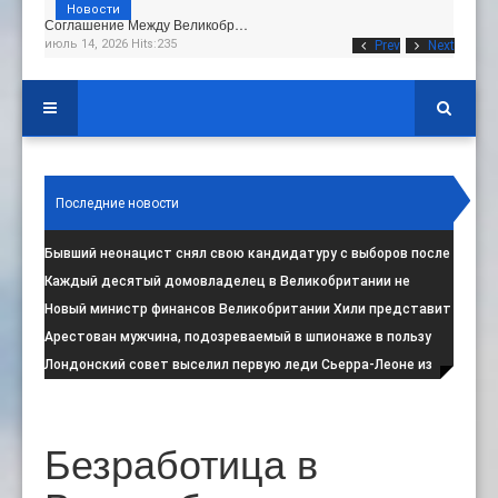
Новости
Соглашение Между Великобр…
июль 14, 2026 Hits:235
Prev
Next
Последние новости
Бывший неонацист снял свою кандидатуру с выборов после
негативной реакции общест
:
Каждый десятый домовладелец в Великобритании не
намерен соблюдать запрет на испо
:
Новый министр финансов Великобритании Хили представит
свой первый бюджет 28 октя
:
Арестован мужчина, подозреваемый в шпионаже в пользу
Ирана на британской военной
:
Лондонский совет выселил первую леди Сьерра-Леоне из
социального жилья
:
Безработица в