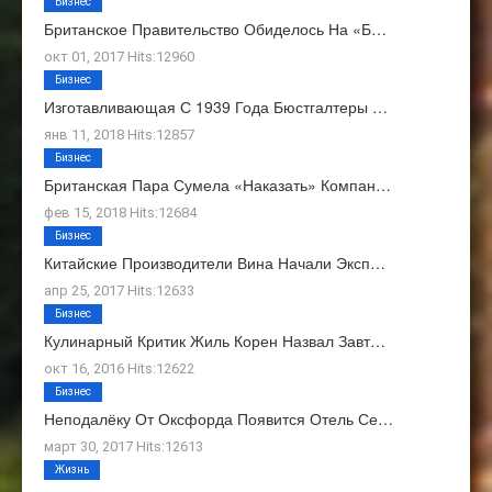
Бизнес
Британское Правительство Обиделось На «Б…
окт 01, 2017 Hits:12960
Бизнес
Изготавливающая С 1939 Года Бюстгалтеры …
янв 11, 2018 Hits:12857
Бизнес
Британская Пара Сумела «наказать» Компан…
фев 15, 2018 Hits:12684
Бизнес
Китайские Производители Вина Начали Эксп…
апр 25, 2017 Hits:12633
Бизнес
Кулинарный Критик Жиль Корен Назвал Завт…
окт 16, 2016 Hits:12622
Бизнес
Неподалёку От Оксфорда Появится Отель Се…
март 30, 2017 Hits:12613
Жизнь