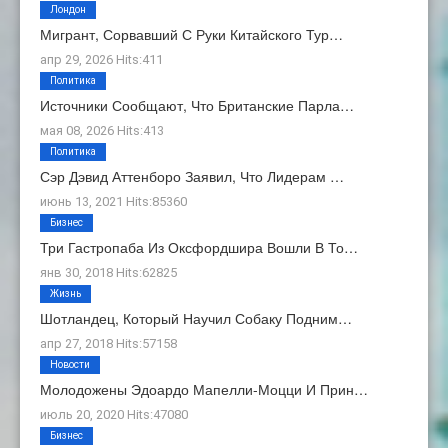
Лондон
Мигрант, Сорвавший С Руки Китайского Тур…
апр 29, 2026 Hits:411
Политика
Источники Сообщают, Что Британские Парла…
мая 08, 2026 Hits:413
Политика
Сэр Дэвид Аттенборо Заявил, Что Лидерам …
июнь 13, 2021 Hits:85360
Бизнес
Три Гастропаба Из Оксфордшира Вошли В То…
янв 30, 2018 Hits:62825
Жизнь
Шотландец, Который Научил Собаку Подним…
апр 27, 2018 Hits:57158
Новости
Молодожены Эдоардо Мапелли-Моцци И Прин…
июль 20, 2020 Hits:47080
Бизнес