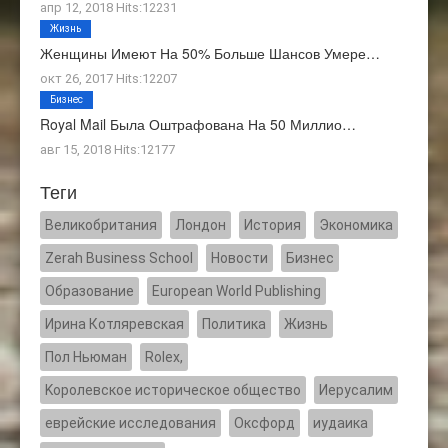
апр 12, 2018 Hits:12231
Жизнь
Женщины Имеют На 50% Больше Шансов Умере…
окт 26, 2017 Hits:12207
Бизнес
Royal Mail Была Оштрафована На 50 Миллио…
авг 15, 2018 Hits:12177
Теги
Великобритания
Лондон
История
Экономика
Zerah Business School
Новости
Бизнес
Образование
European World Publishing
Ирина Котляревская
Политика
Жизнь
Пол Ньюман
Rolex,
Kоролевское историческое общество
Иерусалим
еврейские исследования
Оксфорд
иудаика