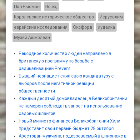
Пол Ньюман
Rolex,
Kоролевское историческое общество
Иерусалим
еврейские исследования
Оксфорд
иудаика
Музей Ашмолеан
Рекордное количество людей направлено в
британскую программу по борьбе с
радикализацией Prevent
Бывший неонацист снял свою кандидатуру с
выборов после негативной реакции
общественности
Каждый десятый домовладелец в Великобритании
не намерен соблюдать запрет на использование
садовых шлангов
Новый министр финансов Великобритании Хили
представит свой первый бюджет 28 октября
Арестован мужчина, подозреваемый в шпионаже в