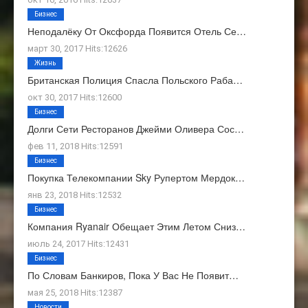
Бизнес
Неподалёку От Оксфорда Появится Отель Се…
март 30, 2017 Hits:12626
Жизнь
Британская Полиция Спасла Польского Раба…
окт 30, 2017 Hits:12600
Бизнес
Долги Сети Ресторанов Джейми Оливера Сос…
фев 11, 2018 Hits:12591
Бизнес
Покупка Телекомпании Sky Рупертом Мердок…
янв 23, 2018 Hits:12532
Бизнес
Компания Ryanair Обещает Этим Летом Сниз…
июль 24, 2017 Hits:12431
Бизнес
По Словам Банкиров, Пока У Вас Не Появит…
мая 25, 2018 Hits:12387
Новости