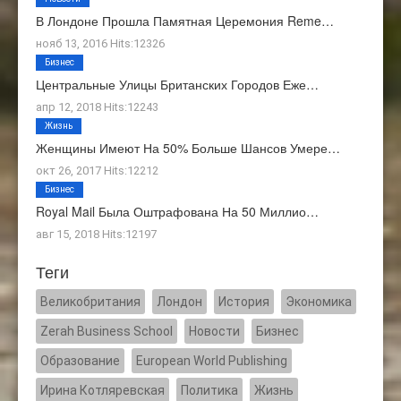
В Лондоне Прошла Памятная Церемония Reme…
нояб 13, 2016 Hits:12326
Бизнес
Центральные Улицы Британских Городов Еже…
апр 12, 2018 Hits:12243
Жизнь
Женщины Имеют На 50% Больше Шансов Умере…
окт 26, 2017 Hits:12212
Бизнес
Royal Mail Была Оштрафована На 50 Миллио…
авг 15, 2018 Hits:12197
Теги
Великобритания
Лондон
История
Экономика
Zerah Business School
Новости
Бизнес
Образование
European World Publishing
Ирина Котляревская
Политика
Жизнь