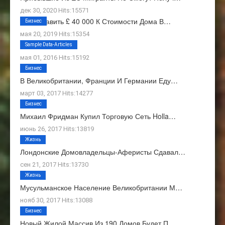
дек 30, 2020 Hits:15571
Как Добавить £ 40 000 К Стоимости Дома В…
Бизнес
мая 20, 2019 Hits:15354
О Нас
Sample Data-Articles
мая 01, 2016 Hits:15192
Бизнес
В Великобритании, Франции И Германии Еду…
март 03, 2017 Hits:14277
Бизнес
Михаил Фридман Купил Торговую Сеть Holla…
июнь 26, 2017 Hits:13819
Жизнь
Лондонские Домовладельцы-Аферисты Сдавал…
сен 21, 2017 Hits:13730
Жизнь
Мусульманское Население Великобритании М…
нояб 30, 2017 Hits:13088
Бизнес
Новый Жилой Массив Из 190 Домов Будет П…