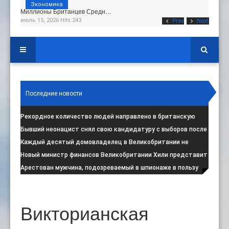
Экономика
Миллионы Британцев Средн…
июль 15, 2026 Hits:243
Prev
Next
Последние новости
Рекордное количество людей направлено в британскую
программу по борьбе с радикал
:
Бывший неонацист снял свою кандидатуру с выборов после
негативной реакции общест
:
Каждый десятый домовладелец в Великобритании не
намерен соблюдать запрет на испо
:
Новый министр финансов Великобритании Хили представит
свой первый бюджет 28 октя
:
Арестован мужчина, подозреваемый в шпионаже в пользу
Ирана на британской военной
:
Викторианская