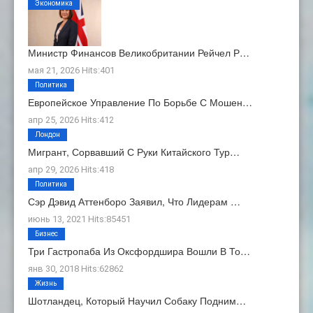
Экономика
Министр Финансов Великобритании Рейчел Р…
мая 21, 2026 Hits:401
Политика
Европейское Управление По Борьбе С Мошен…
апр 25, 2026 Hits:412
Лондон
Мигрант, Сорвавший С Руки Китайского Тур…
апр 29, 2026 Hits:418
Политика
Сэр Дэвид Аттенборо Заявил, Что Лидерам …
июнь 13, 2021 Hits:85451
Бизнес
Три Гастропаба Из Оксфордшира Вошли В То…
янв 30, 2018 Hits:62862
Жизнь
Шотландец, Который Научил Собаку Подним…