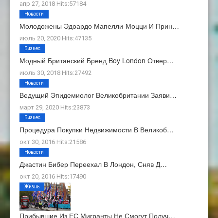
апр 27, 2018 Hits:57184
Новости
Молодожены Эдоардо Мапелли-Моцци И Прин…
июль 20, 2020 Hits:47135
Бизнес
Модный Британский Бренд Boy London Отвер…
июль 30, 2018 Hits:27492
Новости
Ведущий Эпидемиолог Великобритании Заяви…
март 29, 2020 Hits:23873
Бизнес
Процедура Покупки Недвижимости В Великоб…
окт 30, 2016 Hits:21586
Новости
Джастин Бибер Переехал В Лондон, Сняв Д…
окт 20, 2016 Hits:17490
Жизнь
Прибывшие Из ЕС Мигранты Не Смогут Получ…