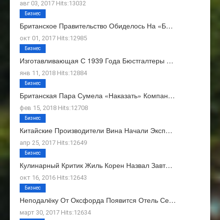
авг 03, 2017 Hits:13032
Бизнес
Британское Правительство Обиделось На «Б…
окт 01, 2017 Hits:12985
Бизнес
Изготавливающая С 1939 Года Бюстгалтеры …
янв 11, 2018 Hits:12884
Бизнес
Британская Пара Сумела «наказать» Компан…
фев 15, 2018 Hits:12708
Бизнес
Китайские Производители Вина Начали Эксп…
апр 25, 2017 Hits:12649
Бизнес
Кулинарный Критик Жиль Корен Назвал Завт…
окт 16, 2016 Hits:12643
Бизнес
Неподалёку От Оксфорда Появится Отель Се…
март 30, 2017 Hits:12634