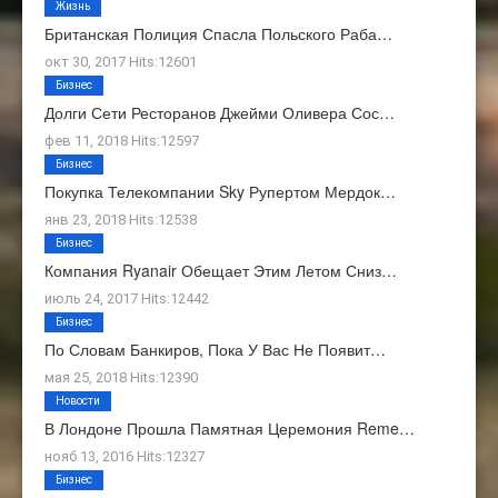
Жизнь
Британская Полиция Спасла Польского Раба…
окт 30, 2017 Hits:12601
Бизнес
Долги Сети Ресторанов Джейми Оливера Сос…
фев 11, 2018 Hits:12597
Бизнес
Покупка Телекомпании Sky Рупертом Мердок…
янв 23, 2018 Hits:12538
Бизнес
Компания Ryanair Обещает Этим Летом Сниз…
июль 24, 2017 Hits:12442
Бизнес
По Словам Банкиров, Пока У Вас Не Появит…
мая 25, 2018 Hits:12390
Новости
В Лондоне Прошла Памятная Церемония Reme…
нояб 13, 2016 Hits:12327
Бизнес