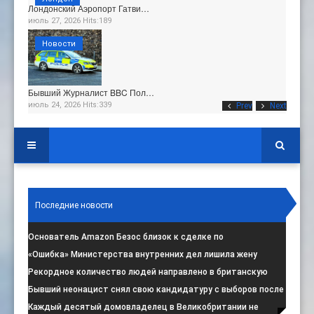
Лондонский Аэропорт Гатви…
июль 27, 2026 Hits:189
Новости
Бывший Журналист BBC Пол…
июль 24, 2026 Hits:339
Prev
Next
Последние новости
Основатель Amazon Безос близок к сделке по
приобретению доли в «Ливерпуле», сооб
:
«Ошибка» Министерства внутренних дел лишила жену
итальянца права на пребывание в
:
Рекордное количество людей направлено в британскую
программу по борьбе с радикал
:
Бывший неонацист снял свою кандидатуру с выборов после
негативной реакции общест
:
Каждый десятый домовладелец в Великобритании не