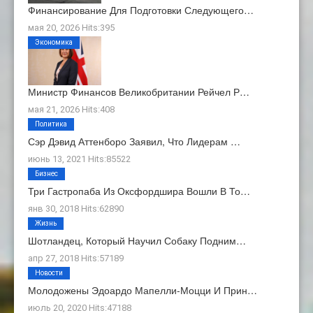
Финансирование Для Подготовки Следующего…
мая 20, 2026 Hits:395
Экономика
Министр Финансов Великобритании Рейчел Р…
мая 21, 2026 Hits:408
Политика
Сэр Дэвид Аттенборо Заявил, Что Лидерам …
июнь 13, 2021 Hits:85522
Бизнес
Три Гастропаба Из Оксфордшира Вошли В То…
янв 30, 2018 Hits:62890
Жизнь
Шотландец, Который Научил Собаку Подним…
апр 27, 2018 Hits:57189
Новости
Молодожены Эдоардо Мапелли-Моцци И Прин…
июль 20, 2020 Hits:47188