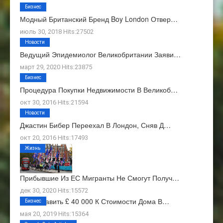
Бизнес
Модный Британский Бренд Boy London Отвер…
июль 30, 2018 Hits:27502
Новости
Ведущий Эпидемиолог Великобритании Заяви…
март 29, 2020 Hits:23875
Бизнес
Процедура Покупки Недвижимости В Великоб…
окт 30, 2016 Hits:21594
Новости
Джастин Бибер Переехал В Лондон, Сняв Д…
окт 20, 2016 Hits:17493
Жизнь
Прибывшие Из ЕС Мигранты Не Смогут Получ…
дек 30, 2020 Hits:15572
Как Добавить £ 40 000 К Стоимости Дома В…
Бизнес
мая 20, 2019 Hits:15364