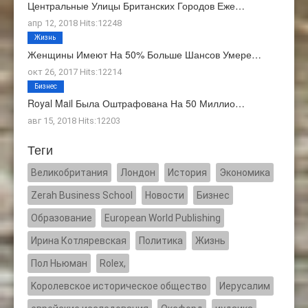
Центральные Улицы Британских Городов Еже…
апр 12, 2018 Hits:12248
Жизнь
Женщины Имеют На 50% Больше Шансов Умере…
окт 26, 2017 Hits:12214
Бизнес
Royal Mail Была Оштрафована На 50 Миллио…
авг 15, 2018 Hits:12203
Теги
Великобритания
Лондон
История
Экономика
Zerah Business School
Новости
Бизнес
Образование
European World Publishing
Ирина Котляревская
Политика
Жизнь
Пол Ньюман
Rolex,
Kоролевское историческое общество
Иерусалим