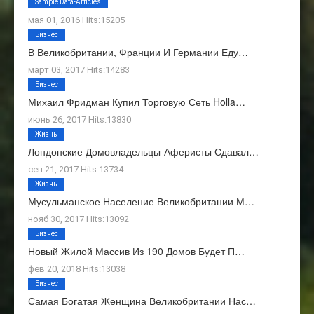
О Нас
Sample Data-Articles
мая 01, 2016 Hits:15205
Бизнес
В Великобритании, Франции И Германии Еду…
март 03, 2017 Hits:14283
Бизнес
Михаил Фридман Купил Торговую Сеть Holla…
июнь 26, 2017 Hits:13830
Жизнь
Лондонские Домовладельцы-Аферисты Сдавал…
сен 21, 2017 Hits:13734
Жизнь
Мусульманское Население Великобритании М…
нояб 30, 2017 Hits:13092
Бизнес
Новый Жилой Массив Из 190 Домов Будет П…
фев 20, 2018 Hits:13038
Бизнес
Самая Богатая Женщина Великобритании Нас…