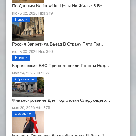
По Данным Nationwide, Цены На Жилье В Ве…
июнь 02, 2026 Hits:349
Новости
Россия Запретила Въезд В Страну Пяти Гра…
июнь 03, 2026 Hits:360
Новости
Королевские ВВС Приостановили Полеты Над…
мая 24, 2026 Hits:372
Образование
Финансирование Для Подготовки Следующего…
мая 20, 2026 Hits:375
Экономика
Министр Финансов Великобритании Рейчел Р…