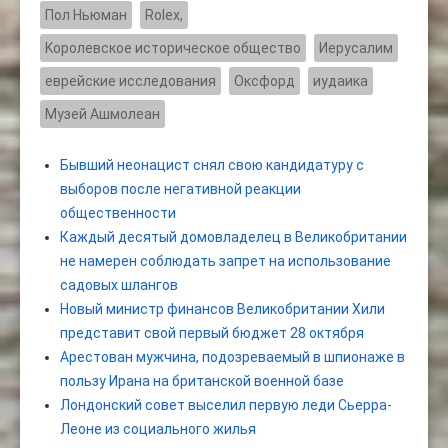
Пол Ньюман
Rolex,
Kоролевское историческое общество
Иерусалим
еврейские исследования
Оксфорд
иудаика
Музей Ашмолеан
Бывший неонацист снял свою кандидатуру с
выборов после негативной реакции
общественности
Каждый десятый домовладелец в Великобритании
не намерен соблюдать запрет на использование
садовых шлангов
Новый министр финансов Великобритании Хили
представит свой первый бюджет 28 октября
Арестован мужчина, подозреваемый в шпионаже в
пользу Ирана на британской военной базе
Лондонский совет выселил первую леди Сьерра-
Леоне из социального жилья