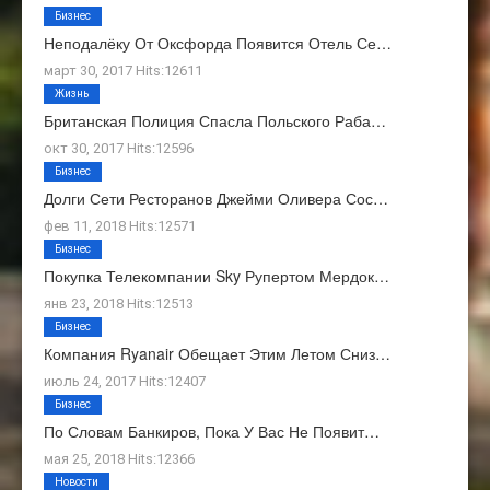
Бизнес
Неподалёку От Оксфорда Появится Отель Се…
март 30, 2017 Hits:12611
Жизнь
Британская Полиция Спасла Польского Раба…
окт 30, 2017 Hits:12596
Бизнес
Долги Сети Ресторанов Джейми Оливера Сос…
фев 11, 2018 Hits:12571
Бизнес
Покупка Телекомпании Sky Рупертом Мердок…
янв 23, 2018 Hits:12513
Бизнес
Компания Ryanair Обещает Этим Летом Сниз…
июль 24, 2017 Hits:12407
Бизнес
По Словам Банкиров, Пока У Вас Не Появит…
мая 25, 2018 Hits:12366
Новости