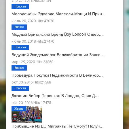
апр 27, 2018 Hits:57154
Новости
Молодожены Эдоардо Мапелли-Моцци И Прин…
июль 20, 2020 Hits:47078
Бизнес
Модный Британский Бренд Boy London Отвер…
июль 30, 2018 Hits:27470
Новости
Ведущий Эпидемиолог Великобритании Заяви…
март 29, 2020 Hits:23860
Бизнес
Процедура Покупки Недвижимости В Великоб…
окт 30, 2016 Hits:21568
Новости
Джастин Бибер Переехал В Лондон, Сняв Д…
окт 20, 2016 Hits:17475
Жизнь
Прибывшие Из ЕС Мигранты Не Смогут Получ…