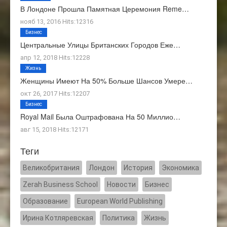
В Лондоне Прошла Памятная Церемония Reme…
нояб 13, 2016 Hits:12316
Бизнес
Центральные Улицы Британских Городов Еже…
апр 12, 2018 Hits:12228
Жизнь
Женщины Имеют На 50% Больше Шансов Умере…
окт 26, 2017 Hits:12207
Бизнес
Royal Mail Была Оштрафована На 50 Миллио…
авг 15, 2018 Hits:12171
Теги
Великобритания
Лондон
История
Экономика
Zerah Business School
Новости
Бизнес
Образование
European World Publishing
Ирина Котляревская
Политика
Жизнь