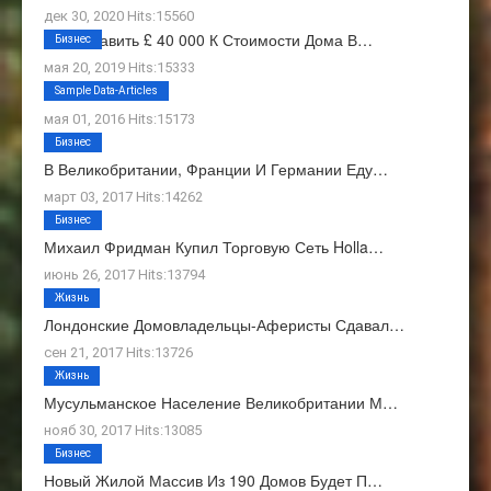
дек 30, 2020 Hits:15560
Как Добавить £ 40 000 К Стоимости Дома В…
Бизнес
мая 20, 2019 Hits:15333
О Нас
Sample Data-Articles
мая 01, 2016 Hits:15173
Бизнес
В Великобритании, Франции И Германии Еду…
март 03, 2017 Hits:14262
Бизнес
Михаил Фридман Купил Торговую Сеть Holla…
июнь 26, 2017 Hits:13794
Жизнь
Лондонские Домовладельцы-Аферисты Сдавал…
сен 21, 2017 Hits:13726
Жизнь
Мусульманское Население Великобритании М…
нояб 30, 2017 Hits:13085
Бизнес
Новый Жилой Массив Из 190 Домов Будет П…