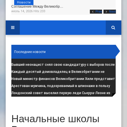
Новости
Соглашение Между Великобр…
июль 14, 2026 Hits:233
Prev
Next
Последние новости
Бывший неонацист снял свою кандидатуру с выборов после
негативной реакции общест
:
Каждый десятый домовладелец в Великобритании не
намерен соблюдать запрет на испо
:
Новый министр финансов Великобритании Хили представит
свой первый бюджет 28 октя
:
Арестован мужчина, подозреваемый в шпионаже в пользу
Ирана на британской военной
:
Лондонский совет выселил первую леди Сьерра-Леоне из
социального жилья
:
Начальные школы