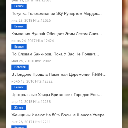
фев 11, 2018 Hits:12585
Бизнес
Покупка Телекомпании Sky Рупертом Мердок…
янв 23, 2018 Hits:12526
Бизнес
Компания Ryanair Обещает Этим Летом Сниз…
июль 24, 2017 Hits:12424
Бизнес
По Словам Банкиров, Пока У Вас Не Появит…
мая 25, 2018 Hits:12382
Новости
В Лондоне Прошла Памятная Церемония Reme…
нояб 13, 2016 Hits:12322
Бизнес
Центральные Улицы Британских Городов Еже…
апр 12, 2018 Hits:12238
Жизнь
Женщины Имеют На 50% Больше Шансов Умере…
окт 26, 2017 Hits:12211
Бизнес