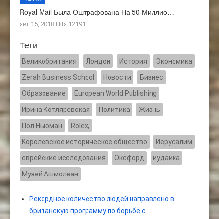
Royal Mail Была Оштрафована На 50 Миллио…
авг 15, 2018 Hits:12191
Теги
Великобритания
Лондон
История
Экономика
Zerah Business School
Новости
Бизнес
Образование
European World Publishing
Ирина Котляревская
Политика
Жизнь
Пол Ньюман
Rolex,
Kоролевское историческое общество
Иерусалим
еврейские исследования
Оксфорд
иудаика
Музей Ашмолеан
Рекордное количество людей направлено в
британскую программу по борьбе с