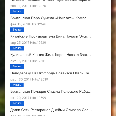
янв 11, 2018 Hits:12870
Бизнес
Британская Пара Сумела «наказать» Компан…
фев 15, 2018 Hits:12693
Бизнес
Китайские Производители Вина Начали Эксп…
апр 25, 2017 Hits:12639
Бизнес
Кулинарный Критик Жиль Корен Назвал Завт…
окт 16, 2016 Hits:12631
Бизнес
Неподалёку От Оксфорда Появится Отель Се…
март 30, 2017 Hits:12619
Жизнь
Британская Полиция Спасла Польского Раба…
окт 30, 2017 Hits:12599
Бизнес
Долги Сети Ресторанов Джейми Оливера Сос…