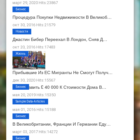
март 29, 2020 Hits:23867
Бизнес
Процедура Покупки Недвижимости В Великоб…
окт 30, 2016 Hits:21579
Новости
Джастин Бибер Переехал В Лондон, Сняв Д…
окт 20, 2016 Hits:17483
Жизнь
Прибывшие Из ЕС Мигранты Не Смогут Получ…
дек 30, 2020 Hits:15567
Как Добавить £ 40 000 К Стоимости Дома В…
Бизнес
мая 20, 2019 Hits:15350
О Нас
Sample Data-Articles
мая 01, 2016 Hits:15188
Бизнес
В Великобритании, Франции И Германии Еду…
март 03, 2017 Hits:14272
Бизнес