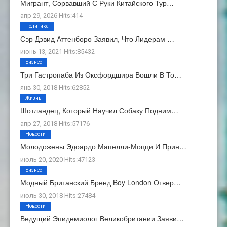
Мигрант, Сорвавший С Руки Китайского Тур…
апр 29, 2026 Hits:414
Политика
Сэр Дэвид Аттенборо Заявил, Что Лидерам …
июнь 13, 2021 Hits:85432
Бизнес
Три Гастропаба Из Оксфордшира Вошли В То…
янв 30, 2018 Hits:62852
Жизнь
Шотландец, Который Научил Собаку Подним…
апр 27, 2018 Hits:57176
Новости
Молодожены Эдоардо Мапелли-Моцци И Прин…
июль 20, 2020 Hits:47123
Бизнес
Модный Британский Бренд Boy London Отвер…
июль 30, 2018 Hits:27484
Новости
Ведущий Эпидемиолог Великобритании Заяви…