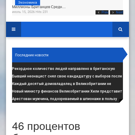
Экономика
Миллионы Британцев Средн…
июль 15, 2026 Hits:231
Prev
Next
Последние новости
Рекордное количество людей направлено в британскую
программу по борьбе с радикал
:
Бывший неонацист снял свою кандидатуру с выборов после
негативной реакции общест
:
Каждый десятый домовладелец в Великобритании не
намерен соблюдать запрет на испо
:
Новый министр финансов Великобритании Хили представит
свой первый бюджет 28 октя
:
Арестован мужчина, подозреваемый в шпионаже в пользу
Ирана на британской военной
:
46 процентов