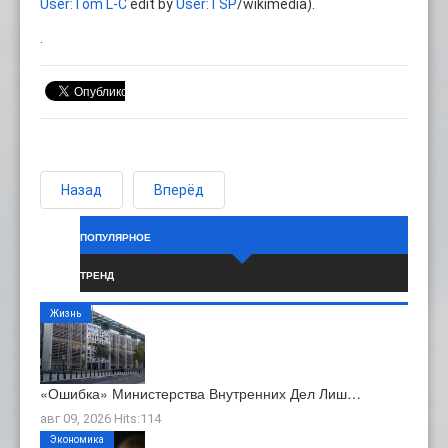
User:Tom L-C
edit by
User:TSP
/wikimedia).
.
Назад
Вперёд
ПОПУЛЯРНОЕ
ТРЕНД
Жизнь
«Ошибка» Министерства Внутренних Дел Лиш…
авг 09, 2026 Hits:114
Экономика