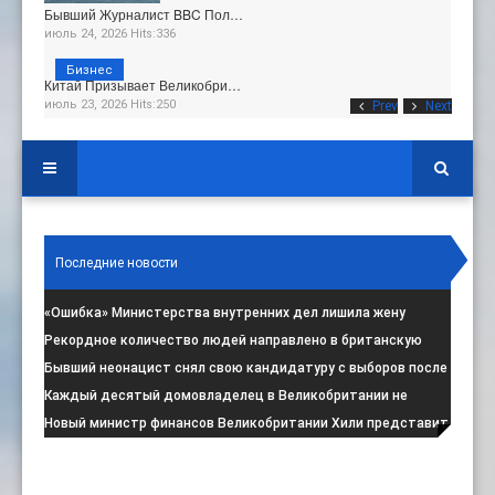
Бывший Журналист BBC Пол…
июль 24, 2026 Hits:336
Бизнес
Китай Призывает Великобри…
июль 23, 2026 Hits:250
Prev
Next
Последние новости
«Ошибка» Министерства внутренних дел лишила жену
итальянца права на пребывание в
:
Рекордное количество людей направлено в британскую
программу по борьбе с радикал
:
Бывший неонацист снял свою кандидатуру с выборов после
негативной реакции общест
:
Каждый десятый домовладелец в Великобритании не
намерен соблюдать запрет на испо
:
Новый министр финансов Великобритании Хили представит
свой первый бюджет 28 октя
: