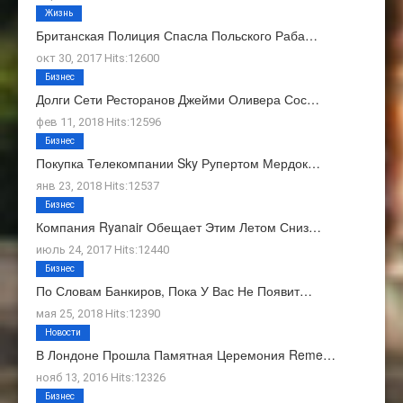
Жизнь
Британская Полиция Спасла Польского Раба…
окт 30, 2017 Hits:12600
Бизнес
Долги Сети Ресторанов Джейми Оливера Сос…
фев 11, 2018 Hits:12596
Бизнес
Покупка Телекомпании Sky Рупертом Мердок…
янв 23, 2018 Hits:12537
Бизнес
Компания Ryanair Обещает Этим Летом Сниз…
июль 24, 2017 Hits:12440
Бизнес
По Словам Банкиров, Пока У Вас Не Появит…
мая 25, 2018 Hits:12390
Новости
В Лондоне Прошла Памятная Церемония Reme…
нояб 13, 2016 Hits:12326
Бизнес