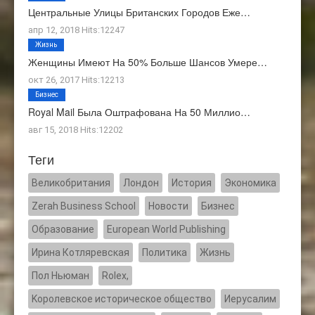
Центральные Улицы Британских Городов Еже…
апр 12, 2018 Hits:12247
Жизнь
Женщины Имеют На 50% Больше Шансов Умере…
окт 26, 2017 Hits:12213
Бизнес
Royal Mail Была Оштрафована На 50 Миллио…
авг 15, 2018 Hits:12202
Теги
Великобритания
Лондон
История
Экономика
Zerah Business School
Новости
Бизнес
Образование
European World Publishing
Ирина Котляревская
Политика
Жизнь
Пол Ньюман
Rolex,
Kоролевское историческое общество
Иерусалим