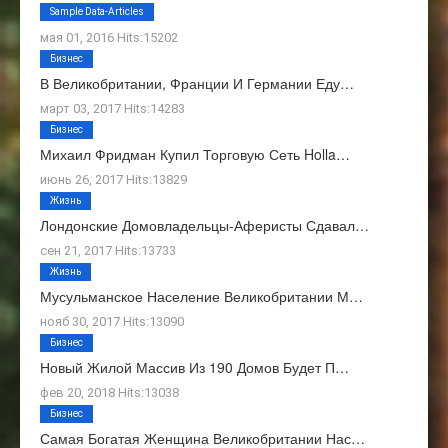
О Нас
Sample Data-Articles
мая 01, 2016 Hits:15202
Бизнес
В Великобритании, Франции И Германии Еду…
март 03, 2017 Hits:14283
Бизнес
Михаил Фридман Купил Торговую Сеть Holla…
июнь 26, 2017 Hits:13829
Жизнь
Лондонские Домовладельцы-Аферисты Сдавал…
сен 21, 2017 Hits:13733
Жизнь
Мусульманское Население Великобритании М…
нояб 30, 2017 Hits:13090
Бизнес
Новый Жилой Массив Из 190 Домов Будет П…
фев 20, 2018 Hits:13038
Бизнес
Самая Богатая Женщина Великобритании Нас…