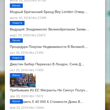
июль 20, 2020 Hits:47183
Бизнес
Модный Британский Бренд Boy London Отвер…
июль 30, 2018 Hits:27499
Новости
Ведущий Эпидемиолог Великобритании Заяви…
март 29, 2020 Hits:23875
Бизнес
Процедура Покупки Недвижимости В Великоб…
окт 30, 2016 Hits:21593
Новости
Джастин Бибер Переехал В Лондон, Сняв Д…
окт 20, 2016 Hits:17493
Жизнь
Прибывшие Из ЕС Мигранты Не Смогут Получ…
дек 30, 2020 Hits:15572
Как Добавить £ 40 000 К Стоимости Дома В…
Бизнес
мая 20, 2019 Hits:15364