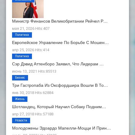
Министр Финансов Великобритании Рейчел Р…
мая 21, 2026 Hits:407
Политика
Европейское Управление По Борьбе С Мошен…
апр 25, 2026 Hits:414
Политика
Сэр Дэвид Аттенборо Заявил, Что Лидерам …
июнь 13, 2021 Hits:85513
Бизнес
Три Гастропаба Из Оксфордшира Вошли В То…
янв 30, 2018 Hits:62884
Жизнь
Шотландец, Который Научил Собаку Подним…
апр 27, 2018 Hits:57188
Новости
Молодожены Эдоардо Мапелли-Моцци И Прин…