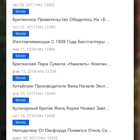
авг 03, 2017 Hits:13032
Бизнес
Британское Правительство Обиделось На «Б…
окт 01, 2017 Hits:12985
Бизнес
Изготавливающая С 1939 Года Бюстгалтеры …
янв 11, 2018 Hits:12883
Бизнес
Британская Пара Сумела «наказать» Компан…
фев 15, 2018 Hits:12708
Бизнес
Китайские Производители Вина Начали Эксп…
апр 25, 2017 Hits:12649
Бизнес
Кулинарный Критик Жиль Корен Назвал Завт…
окт 16, 2016 Hits:12642
Бизнес
Неподалёку От Оксфорда Появится Отель Се…
март 30, 2017 Hits:12632