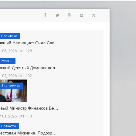
Политика
ывший Неонацист Снял Сво…
г 06, 2026 Hits:128
Жизнь
аждый Десятый Домовладел…
г 03, 2026 Hits:132
Экономика
овый Министр Финансов Ве…
г 01, 2026 Hits:113
Новости
естован Мужчина, Подозр…