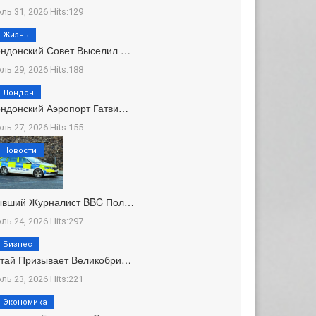
ль 31, 2026 Hits:129
Жизнь
ндонский Совет Выселил …
ль 29, 2026 Hits:188
Лондон
ндонский Аэропорт Гатви…
ль 27, 2026 Hits:155
Новости
ывший Журналист BBC Пол…
ль 24, 2026 Hits:297
Бизнес
тай Призывает Великобри…
ль 23, 2026 Hits:221
Экономика