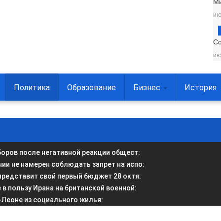
М
ию
С
ию
Политика
Образование
Бизнес
История
боров после негативной реакции общест
:
и не намерен соблюдать запрет на испо
:
представит свой первый бюджет 28 октя
:
в пользу Ирана на британской военной
:
-Леоне из социального жилья
: