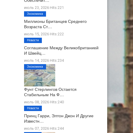
Обеспечит…
июль 23, 2026 Hits:221
Экономика
Миллионы Британцев Среднего
Возраста Ст…
июль 15, 2026 Hits:222
Новости
Соглашение Между Великобританией
И Швейц…
июль 14, 2026 Hits:234
Экономика
Фунт Стерлингов Остается
Стабильным На Ф…
июль 08, 2026 Hits:240
Новости
Принц Гарри, Элтон Джон И Другие
Известн…
июль 07, 2026 Hits:244