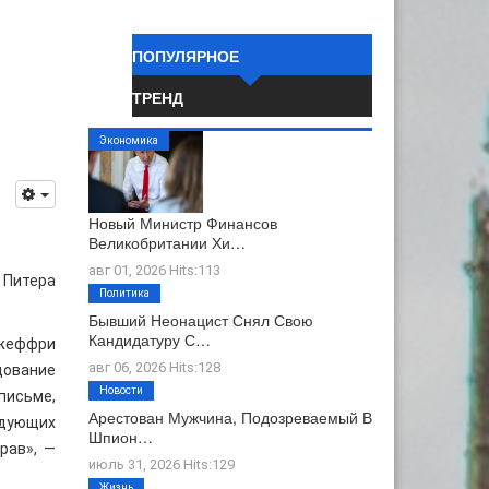
ПОПУЛЯРНОЕ
ТРЕНД
Экономика
Новый Министр Финансов
Великобритании Хи…
авг 01, 2026 Hits:113
 Питера
Политика
Бывший Неонацист Снял Свою
Кандидатуру С…
Джеффри
авг 06, 2026 Hits:128
дование
Новости
письме,
Арестован Мужчина, Подозреваемый В
дующих
Шпион…
рав», —
июль 31, 2026 Hits:129
Жизнь