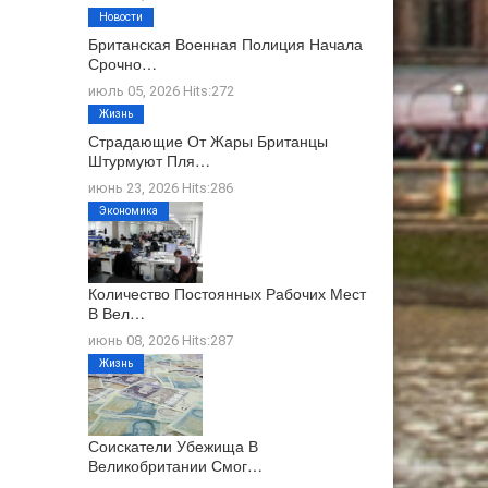
Новости
Британская Военная Полиция Начала
Срочно…
июль 05, 2026 Hits:272
Жизнь
Страдающие От Жары Британцы
Штурмуют Пля…
июнь 23, 2026 Hits:286
Экономика
Количество Постоянных Рабочих Мест
В Вел…
июнь 08, 2026 Hits:287
Жизнь
Соискатели Убежища В
Великобритании Смог…