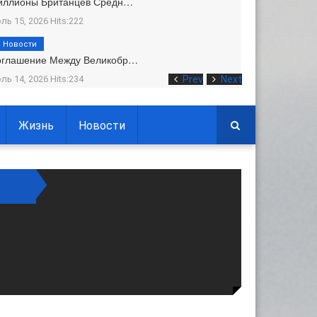
иллионы Британцев Средн…
ль 15, 2026 Hits:222
Новости
оглашение Между Великобр…
ль 14, 2026 Hits:234
Prev
Next
Жизнь
Новости