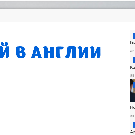
Б
ав
К
ав
Н
ав
Ар