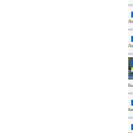
ию
Ло
ию
Ло
ию
Б
ию
Ки
ию