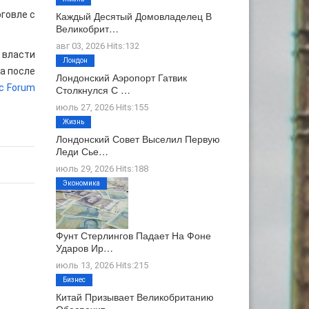
говле с
Каждый Десятый Домовладелец В
Великобрит…
авг 03, 2026 Hits:132
 власти
Лондон
да после
Лондонский Аэропорт Гатвик
c Forum
Столкнулся С …
июль 27, 2026 Hits:155
Жизнь
Лондонский Совет Выселил Первую
Леди Сье…
июль 29, 2026 Hits:188
Экономика
Фунт Стерлингов Падает На Фоне
Ударов Ир…
июль 13, 2026 Hits:215
Бизнес
Китай Призывает Великобританию