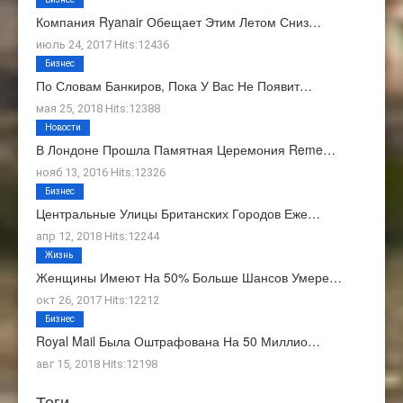
Компания Ryanair Обещает Этим Летом Сниз…
июль 24, 2017 Hits:12436
Бизнес
По Словам Банкиров, Пока У Вас Не Появит…
мая 25, 2018 Hits:12388
Новости
В Лондоне Прошла Памятная Церемония Reme…
нояб 13, 2016 Hits:12326
Бизнес
Центральные Улицы Британских Городов Еже…
апр 12, 2018 Hits:12244
Жизнь
Женщины Имеют На 50% Больше Шансов Умере…
окт 26, 2017 Hits:12212
Бизнес
Royal Mail Была Оштрафована На 50 Миллио…
авг 15, 2018 Hits:12198
Теги