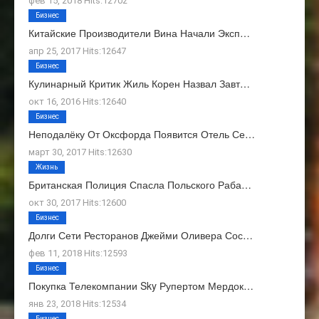
фев 15, 2018 Hits:12702
Бизнес
Китайские Производители Вина Начали Эксп…
апр 25, 2017 Hits:12647
Бизнес
Кулинарный Критик Жиль Корен Назвал Завт…
окт 16, 2016 Hits:12640
Бизнес
Неподалёку От Оксфорда Появится Отель Се…
март 30, 2017 Hits:12630
Жизнь
Британская Полиция Спасла Польского Раба…
окт 30, 2017 Hits:12600
Бизнес
Долги Сети Ресторанов Джейми Оливера Сос…
фев 11, 2018 Hits:12593
Бизнес
Покупка Телекомпании Sky Рупертом Мердок…
янв 23, 2018 Hits:12534
Бизнес