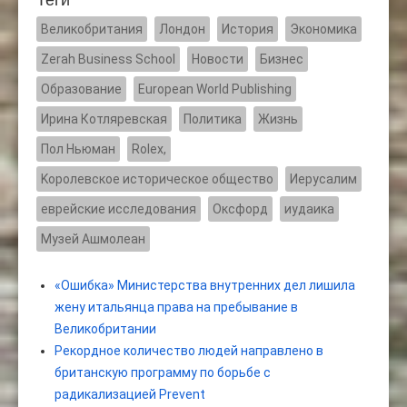
Великобритания
Лондон
История
Экономика
Zerah Business School
Новости
Бизнес
Образование
European World Publishing
Ирина Котляревская
Политика
Жизнь
Пол Ньюман
Rolex,
Kоролевское историческое общество
Иерусалим
еврейские исследования
Оксфорд
иудаика
Музей Ашмолеан
«Ошибка» Министерства внутренних дел лишила
жену итальянца права на пребывание в
Великобритании
Рекордное количество людей направлено в
британскую программу по борьбе с
радикализацией Prevent