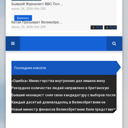
Бывший Журналист BBC Пол…
июль 24, 2026 Hits:330
Бизнес
Китай Призывает Великобри…
июль 23, 2026 Hits:249
Prev
Next
Последние новости
«Ошибка» Министерства внутренних дел лишила жену
итальянца права на пребывание в
:
Рекордное количество людей направлено в британскую
программу по борьбе с радикал
:
Бывший неонацист снял свою кандидатуру с выборов после
негативной реакции общест
:
Каждый десятый домовладелец в Великобритании не
намерен соблюдать запрет на испо
:
Новый министр финансов Великобритании Хили представит
свой первый бюджет 28 октя
: