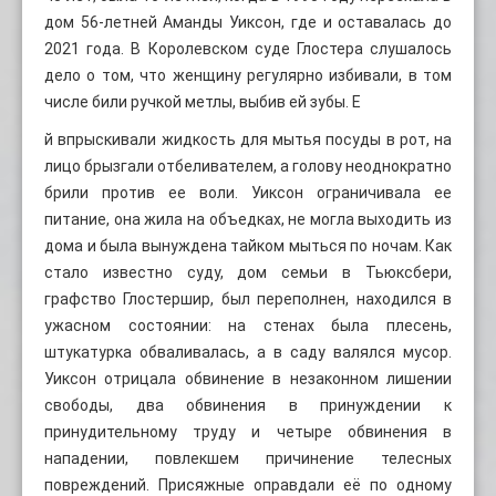
дом 56-летней Аманды Уиксон, где и оставалась до
2021 года. В Королевском суде Глостера слушалось
дело о том, что женщину регулярно избивали, в том
числе били ручкой метлы, выбив ей зубы. Е
й впрыскивали жидкость для мытья посуды в рот, на
лицо брызгали отбеливателем, а голову неоднократно
брили против ее воли. Уиксон ограничивала ее
питание, она жила на объедках, не могла выходить из
дома и была вынуждена тайком мыться по ночам. Как
стало известно суду, дом семьи в Тьюксбери,
графство Глостершир, был переполнен, находился в
ужасном состоянии: на стенах была плесень,
штукатурка обваливалась, а в саду валялся мусор.
Уиксон отрицала обвинение в незаконном лишении
свободы, два обвинения в принуждении к
принудительному труду и четыре обвинения в
нападении, повлекшем причинение телесных
повреждений. Присяжные оправдали её по одному