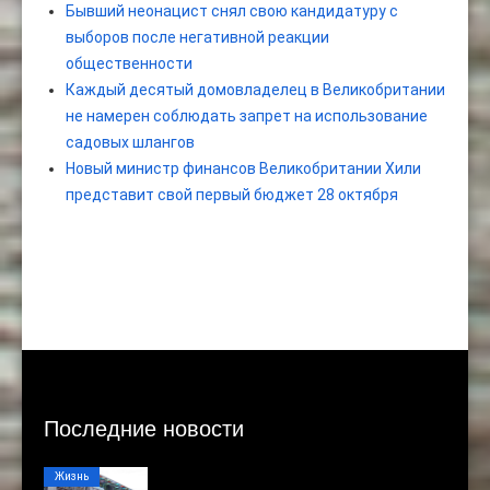
Бывший неонацист снял свою кандидатуру с
выборов после негативной реакции
общественности
Каждый десятый домовладелец в Великобритании
не намерен соблюдать запрет на использование
садовых шлангов
Новый министр финансов Великобритании Хили
представит свой первый бюджет 28 октября
Последние новости
Жизнь