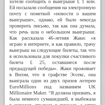
хотели сообщить о выигрыше £ 1 млн.
Ей посылали сообщения на электронную
почту с пометкой «новости о вашем
выигрыше», однако, ей было некогда
проверить письмо, так как она думала,
что речь шла о небольшом выигрыше.
Как рассказала 46-летняя Жаки: «я
играю в интернете, и как правило, трачу
выигрыш на следующие билеты, так что
я использовала для покупки счастливого
билета £ 25, оставшиеся после
предыдущей победы». Жаки проживает
в Визэм, что в графстве Эссекс, она
выиграла один из двух призов лотереи
EuroMillions под названием UK
Millionaire Maker. “Я должна признать, я
была немного сумашедшей, я выбежала
в коридор, прыгала и визжала, а затем