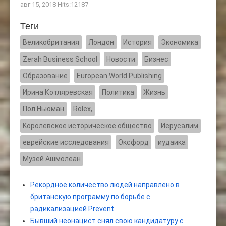
авг 15, 2018 Hits:12187
Теги
Великобритания
Лондон
История
Экономика
Zerah Business School
Новости
Бизнес
Образование
European World Publishing
Ирина Котляревская
Политика
Жизнь
Пол Ньюман
Rolex,
Kоролевское историческое общество
Иерусалим
еврейские исследования
Оксфорд
иудаика
Музей Ашмолеан
Рекордное количество людей направлено в
британскую программу по борьбе с
радикализацией Prevent
Бывший неонацист снял свою кандидатуру с