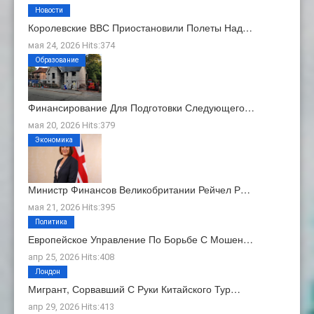
Новости
Королевские ВВС Приостановили Полеты Над…
мая 24, 2026 Hits:374
Образование
Финансирование Для Подготовки Следующего…
мая 20, 2026 Hits:379
Экономика
Министр Финансов Великобритании Рейчел Р…
мая 21, 2026 Hits:395
Политика
Европейское Управление По Борьбе С Мошен…
апр 25, 2026 Hits:408
Лондон
Мигрант, Сорвавший С Руки Китайского Тур…
апр 29, 2026 Hits:413