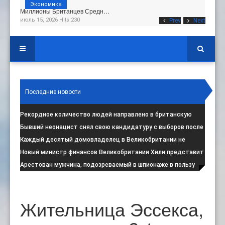
Экономика
Миллионы Британцев Средн…
июль 15, 2026 Hits:230
Prev
Next
Последние новости
Рекордное количество людей направлено в британскую
программу по борьбе с радикал
:
Бывший неонацист снял свою кандидатуру с выборов после
негативной реакции общест
:
Каждый десятый домовладелец в Великобритании не
намерен соблюдать запрет на испо
:
Новый министр финансов Великобритании Хили представит
свой первый бюджет 28 октя
:
Арестован мужчина, подозреваемый в шпионаже в пользу
Ирана на британской военной
:
Жительница Эссекса,