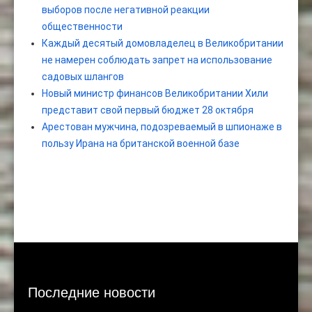
выборов после негативной реакции
общественности
Каждый десятый домовладелец в Великобритании
не намерен соблюдать запрет на использование
садовых шлангов
Новый министр финансов Великобритании Хили
представит свой первый бюджет 28 октября
Арестован мужчина, подозреваемый в шпионаже в
пользу Ирана на британской военной базе
Последние новости