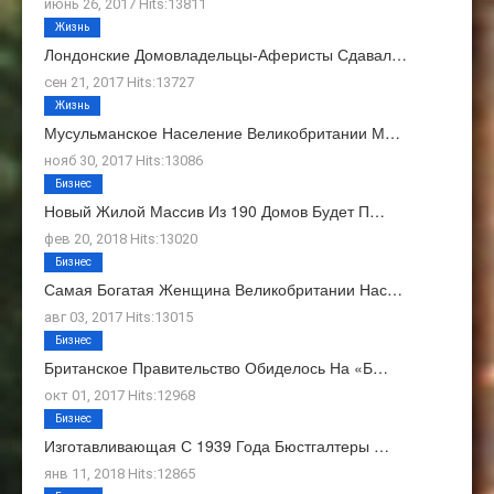
июнь 26, 2017 Hits:13811
Жизнь
Лондонские Домовладельцы-Аферисты Сдавал…
сен 21, 2017 Hits:13727
Жизнь
Мусульманское Население Великобритании М…
нояб 30, 2017 Hits:13086
Бизнес
Новый Жилой Массив Из 190 Домов Будет П…
фев 20, 2018 Hits:13020
Бизнес
Самая Богатая Женщина Великобритании Нас…
авг 03, 2017 Hits:13015
Бизнес
Британское Правительство Обиделось На «Б…
окт 01, 2017 Hits:12968
Бизнес
Изготавливающая С 1939 Года Бюстгалтеры …
янв 11, 2018 Hits:12865