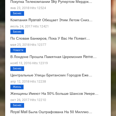
Покупка Телекомпании Sky Рупертом Мердок…
янв 23, 2018 Hits:12524
Бизнес
Компания Ryanair Обещает Этим Летом Сниз…
июль 24, 2017 Hits:12421
Бизнес
По Словам Банкиров, Пока У Вас Не Появит…
мая 25, 2018 Hits:12377
Новости
В Лондоне Прошла Памятная Церемония Reme…
нояб 13, 2016 Hits:12319
Бизнес
Центральные Улицы Британских Городов Еже…
апр 12, 2018 Hits:12238
Жизнь
Женщины Имеют На 50% Больше Шансов Умере…
окт 26, 2017 Hits:12210
Бизнес
Royal Mail Была Оштрафована На 50 Миллио…