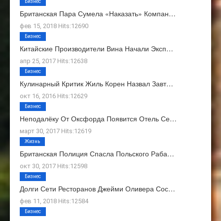
Бизнес
Британская Пара Сумела «наказать» Компан…
фев 15, 2018 Hits:12690
Бизнес
Китайские Производители Вина Начали Эксп…
апр 25, 2017 Hits:12638
Бизнес
Кулинарный Критик Жиль Корен Назвал Завт…
окт 16, 2016 Hits:12629
Бизнес
Неподалёку От Оксфорда Появится Отель Се…
март 30, 2017 Hits:12619
Жизнь
Британская Полиция Спасла Польского Раба…
окт 30, 2017 Hits:12598
Бизнес
Долги Сети Ресторанов Джейми Оливера Сос…
фев 11, 2018 Hits:12584
Бизнес