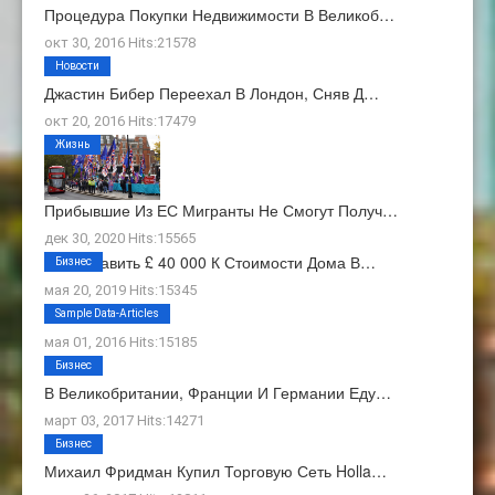
Процедура Покупки Недвижимости В Великоб…
окт 30, 2016 Hits:21578
Новости
Джастин Бибер Переехал В Лондон, Сняв Д…
окт 20, 2016 Hits:17479
Жизнь
Прибывшие Из ЕС Мигранты Не Смогут Получ…
дек 30, 2020 Hits:15565
Как Добавить £ 40 000 К Стоимости Дома В…
Бизнес
мая 20, 2019 Hits:15345
О Нас
Sample Data-Articles
мая 01, 2016 Hits:15185
Бизнес
В Великобритании, Франции И Германии Еду…
март 03, 2017 Hits:14271
Бизнес
Михаил Фридман Купил Торговую Сеть Holla…