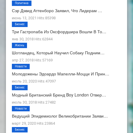
Политика
Сэр Дэвид Аттенборо Заявил, Что Лидерам …
июнь 13, 2021 Hits:85398
Бизнес
Три Гастропаба Из Оксфордшира Вошли В То…
янв 30, 2018 Hits:62844
Жизнь
Шотландец, Который Научил Собаку Подним…
апр 27, 2018 Hits:57169
Новости
Молодожены Эдоардо Мапелли-Моцци И Прин…
июль 20, 2020 Hits:47097
Бизнес
Модный Британский Бренд Boy London Отвер…
июль 30, 2018 Hits:27482
Новости
Ведущий Эпидемиолог Великобритании Заяви…
март 29, 2020 Hits:23864
Бизнес