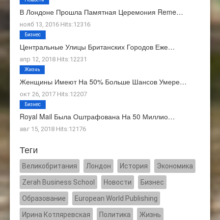
В Лондоне Прошла Памятная Церемония Reme…
нояб 13, 2016 Hits:12316
Бизнес
Центральные Улицы Британских Городов Еже…
апр 12, 2018 Hits:12231
Жизнь
Женщины Имеют На 50% Больше Шансов Умере…
окт 26, 2017 Hits:12207
Бизнес
Royal Mail Была Оштрафована На 50 Миллио…
авг 15, 2018 Hits:12176
Теги
Великобритания
Лондон
История
Экономика
Zerah Business School
Новости
Бизнес
Образование
European World Publishing
Ирина Котляревская
Политика
Жизнь