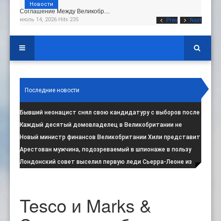
Новости
Соглашение Между Великобр…
июль 14, 2026 Hits:235
Prev
Next
Последние новости
Бывший неонацист снял свою кандидатуру с выборов после
негативной реакции общест
:
Каждый десятый домовладелец в Великобритании не
намерен соблюдать запрет на испо
:
Новый министр финансов Великобритании Хили представит
свой первый бюджет 28 октя
:
Арестован мужчина, подозреваемый в шпионаже в пользу
Ирана на британской военной
:
Лондонский совет выселил первую леди Сьерра-Леоне из
социального жилья
:
Tesco и Marks &