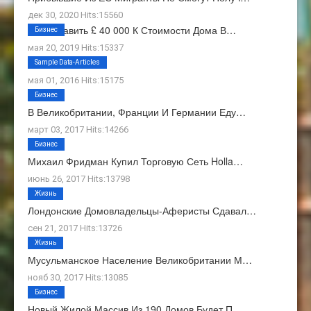
дек 30, 2020 Hits:15560
Как Добавить £ 40 000 К Стоимости Дома В…
Бизнес
мая 20, 2019 Hits:15337
О Нас
Sample Data-Articles
мая 01, 2016 Hits:15175
Бизнес
В Великобритании, Франции И Германии Еду…
март 03, 2017 Hits:14266
Бизнес
Михаил Фридман Купил Торговую Сеть Holla…
июнь 26, 2017 Hits:13798
Жизнь
Лондонские Домовладельцы-Аферисты Сдавал…
сен 21, 2017 Hits:13726
Жизнь
Мусульманское Население Великобритании М…
нояб 30, 2017 Hits:13085
Бизнес
Новый Жилой Массив Из 190 Домов Будет П…