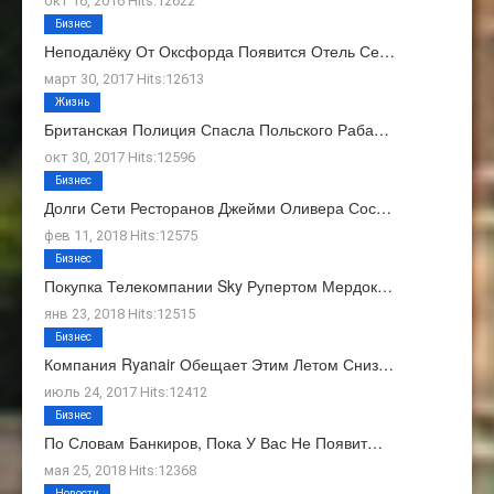
окт 16, 2016 Hits:12622
Бизнес
Неподалёку От Оксфорда Появится Отель Се…
март 30, 2017 Hits:12613
Жизнь
Британская Полиция Спасла Польского Раба…
окт 30, 2017 Hits:12596
Бизнес
Долги Сети Ресторанов Джейми Оливера Сос…
фев 11, 2018 Hits:12575
Бизнес
Покупка Телекомпании Sky Рупертом Мердок…
янв 23, 2018 Hits:12515
Бизнес
Компания Ryanair Обещает Этим Летом Сниз…
июль 24, 2017 Hits:12412
Бизнес
По Словам Банкиров, Пока У Вас Не Появит…
мая 25, 2018 Hits:12368
Новости