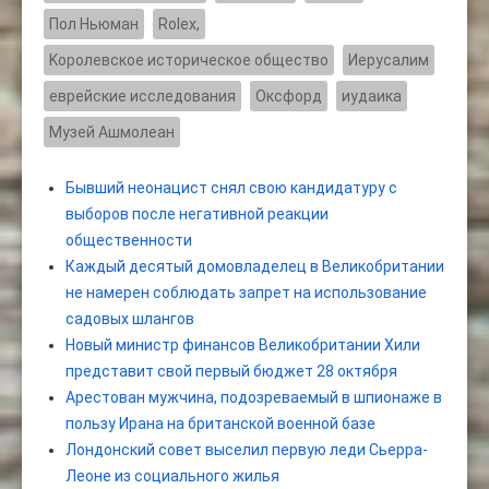
Пол Ньюман
Rolex,
Kоролевское историческое общество
Иерусалим
еврейские исследования
Оксфорд
иудаика
Музей Ашмолеан
Бывший неонацист снял свою кандидатуру с
выборов после негативной реакции
общественности
Каждый десятый домовладелец в Великобритании
не намерен соблюдать запрет на использование
садовых шлангов
Новый министр финансов Великобритании Хили
представит свой первый бюджет 28 октября
Арестован мужчина, подозреваемый в шпионаже в
пользу Ирана на британской военной базе
Лондонский совет выселил первую леди Сьерра-
Леоне из социального жилья