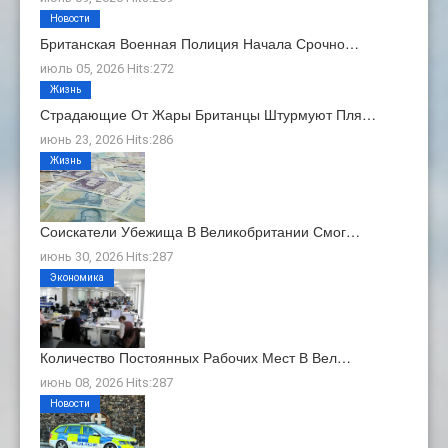
Новости
Британская Военная Полиция Начала Срочно…
июль 05, 2026 Hits:272
Жизнь
Страдающие От Жары Британцы Штурмуют Пля…
июнь 23, 2026 Hits:286
Жизнь
Соискатели Убежища В Великобритании Смог…
июнь 30, 2026 Hits:287
Экономика
Количество Постоянных Рабочих Мест В Вел…
июнь 08, 2026 Hits:287
Новости