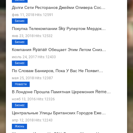
Долги Сети Ресторанов Джейми Оливера Сос…
фев 11, 2018 Hits:12591
Бизнес
Покупка Телекомпании Sky Рупертом Мердок…
янв 23, 2018 Hits:12532
Бизнес
Компания Ryanair Обещает Этим Летом Сниз…
июль 24, 2017 Hits:12433
Бизнес
По Словам Банкиров, Пока У Вас Не Появит…
мая 25, 2018 Hits:12387
Новости
В Лондоне Прошла Памятная Церемония Reme…
нояб 13, 2016 Hits:12326
Бизнес
Центральные Улицы Британских Городов Еже…
апр 12, 2018 Hits:12243
Жизнь