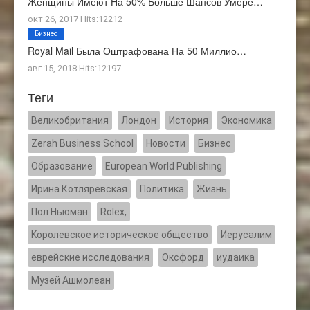
Женщины Имеют На 50% Больше Шансов Умере…
окт 26, 2017 Hits:12212
Бизнес
Royal Mail Была Оштрафована На 50 Миллио…
авг 15, 2018 Hits:12197
Теги
Великобритания
Лондон
История
Экономика
Zerah Business School
Новости
Бизнес
Образование
European World Publishing
Ирина Котляревская
Политика
Жизнь
Пол Ньюман
Rolex,
Kоролевское историческое общество
Иерусалим
еврейские исследования
Оксфорд
иудаика
Музей Ашмолеан