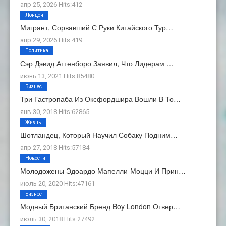
апр 25, 2026 Hits:412
Лондон
Мигрант, Сорвавший С Руки Китайского Тур…
апр 29, 2026 Hits:419
Политика
Сэр Дэвид Аттенборо Заявил, Что Лидерам …
июнь 13, 2021 Hits:85480
Бизнес
Три Гастропаба Из Оксфордшира Вошли В То…
янв 30, 2018 Hits:62865
Жизнь
Шотландец, Который Научил Собаку Подним…
апр 27, 2018 Hits:57184
Новости
Молодожены Эдоардо Мапелли-Моцци И Прин…
июль 20, 2020 Hits:47161
Бизнес
Модный Британский Бренд Boy London Отвер…
июль 30, 2018 Hits:27492