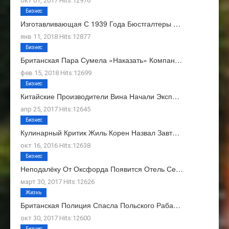
окт 01, 2017 Hits:12976
Бизнес
Изготавливающая С 1939 Года Бюстгалтеры …
янв 11, 2018 Hits:12877
Бизнес
Британская Пара Сумела «наказать» Компан…
фев 15, 2018 Hits:12699
Бизнес
Китайские Производители Вина Начали Эксп…
апр 25, 2017 Hits:12645
Бизнес
Кулинарный Критик Жиль Корен Назвал Завт…
окт 16, 2016 Hits:12638
Бизнес
Неподалёку От Оксфорда Появится Отель Се…
март 30, 2017 Hits:12626
Жизнь
Британская Полиция Спасла Польского Раба…
окт 30, 2017 Hits:12600
Бизнес