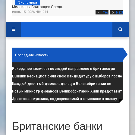
Экономика
Миллионы Британцев Средн…
июль 15, 2026 Hits:244
Prev
Next
Последние новости
Рекордное количество людей направлено в британскую
программу по борьбе с радикал
:
Бывший неонацист снял свою кандидатуру с выборов после
негативной реакции общест
:
Каждый десятый домовладелец в Великобритании не
намерен соблюдать запрет на испо
:
Новый министр финансов Великобритании Хили представит
свой первый бюджет 28 октя
:
Арестован мужчина, подозреваемый в шпионаже в пользу
Ирана на британской военной
:
Британские банки