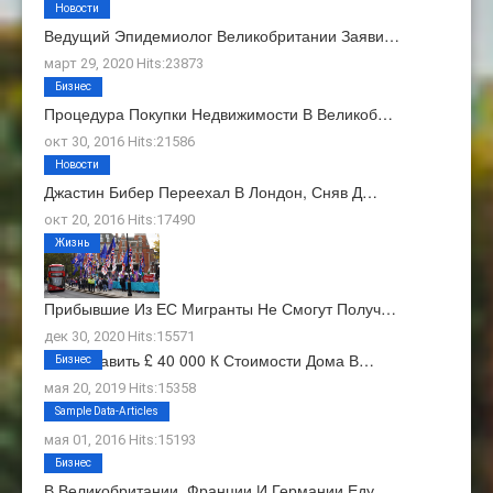
Новости
Ведущий Эпидемиолог Великобритании Заяви…
март 29, 2020 Hits:23873
Бизнес
Процедура Покупки Недвижимости В Великоб…
окт 30, 2016 Hits:21586
Новости
Джастин Бибер Переехал В Лондон, Сняв Д…
окт 20, 2016 Hits:17490
Жизнь
Прибывшие Из ЕС Мигранты Не Смогут Получ…
дек 30, 2020 Hits:15571
Как Добавить £ 40 000 К Стоимости Дома В…
Бизнес
мая 20, 2019 Hits:15358
О Нас
Sample Data-Articles
мая 01, 2016 Hits:15193
Бизнес
В Великобритании, Франции И Германии Еду…