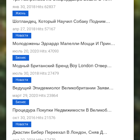
янв 30, 2018 Hits:62837
Жизнь
Шотландец, Который Научил Собаку Подним…
апр 27, 2018 Hits:57167
Новости
Молодожены Эдоардо Мапелли-Моцци И Прин…
июль 20, 2020 Hits:47093
Бизнес
Модный Британский Бренд Boy London Отвер…
июль 30, 2018 Hits:27479
Новости
Ведущий Эпидемиолог Великобритании Заяви…
март 29, 2020 Hits:23864
Бизнес
Процедура Покупки Недвижимости В Великоб…
окт 30, 2016 Hits:21576
Новости
Джастин Бибер Переехал В Лондон, Сняв Д…
окт 20, 2016 Hits:17479