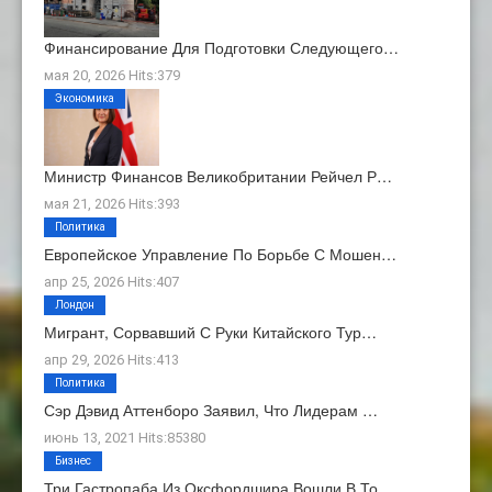
Финансирование Для Подготовки Следующего…
мая 20, 2026 Hits:379
Экономика
Министр Финансов Великобритании Рейчел Р…
мая 21, 2026 Hits:393
Политика
Европейское Управление По Борьбе С Мошен…
апр 25, 2026 Hits:407
Лондон
Мигрант, Сорвавший С Руки Китайского Тур…
апр 29, 2026 Hits:413
Политика
Сэр Дэвид Аттенборо Заявил, Что Лидерам …
июнь 13, 2021 Hits:85380
Бизнес
Три Гастропаба Из Оксфордшира Вошли В То…