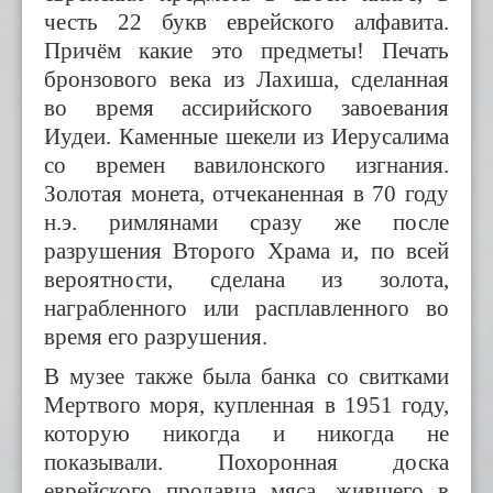
честь 22 букв еврейского алфавита.
Причём какие это предметы! Печать
бронзового века из Лахиша, сделанная
во время ассирийского завоевания
Иудеи. Каменные шекели из Иерусалима
со времен вавилонского изгнания.
Золотая монета, отчеканенная в 70 году
н.э. римлянами сразу же после
разрушения Второго Храма и, по всей
вероятности, сделана из золота,
награбленного или расплавленного во
время его разрушения.
В музее также была банка со свитками
Мертвого моря, купленная в 1951 году,
которую никогда и никогда не
показывали. Похоронная доска
еврейского продавца мяса, жившего в