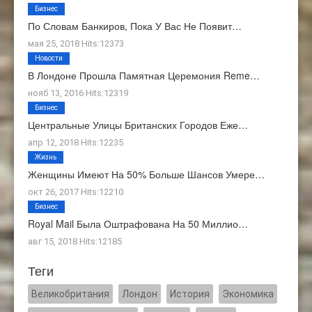
Бизнес
По Словам Банкиров, Пока У Вас Не Появит…
мая 25, 2018 Hits:12373
Новости
В Лондоне Прошла Памятная Церемония Reme…
нояб 13, 2016 Hits:12319
Бизнес
Центральные Улицы Британских Городов Еже…
апр 12, 2018 Hits:12235
Жизнь
Женщины Имеют На 50% Больше Шансов Умере…
окт 26, 2017 Hits:12210
Бизнес
Royal Mail Была Оштрафована На 50 Миллио…
авг 15, 2018 Hits:12185
Теги
Великобритания
Лондон
История
Экономика