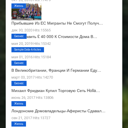
Жизнь
Прибывшие Из ЕС Мигранты Не Смогут Получ…
дек 30, 2020 Hits:15565
Как Добавить £ 40 000 К Стоимости Дома В…
Бизнес
мая 20, 2019 Hits:15342
О Нас
Sample Data-Articles
мая 01, 2016 Hits:15184
Бизнес
В Великобритании, Франции И Германии Еду…
март 03, 2017 Hits:14270
Бизнес
Михаил Фридман Купил Торговую Сеть Holla…
июнь 26, 2017 Hits:13806
Жизнь
Лондонские Домовладельцы-Аферисты Сдавал…
сен 21, 2017 Hits:13727
Жизнь