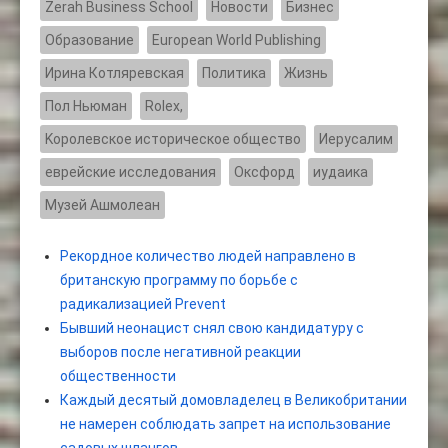
Zerah Business School
Новости
Бизнес
Образование
European World Publishing
Ирина Котляревская
Политика
Жизнь
Пол Ньюман
Rolex,
Kоролевское историческое общество
Иерусалим
еврейские исследования
Оксфорд
иудаика
Музей Ашмолеан
Рекордное количество людей направлено в
британскую программу по борьбе с
радикализацией Prevent
Бывший неонацист снял свою кандидатуру с
выборов после негативной реакции
общественности
Каждый десятый домовладелец в Великобритании
не намерен соблюдать запрет на использование