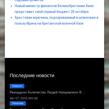
садовых шлангов
Новый министр финансов Великобритании Хили
представит свой первый бюджет 28 октября
Арестован мужчина, подозреваемый в шпионаже в
пользу Ирана на британской военной базе
Последние новости
Новости
Рекордное Количество Людей Направлено В …
авг 07, 2026 Hits:68
Политика