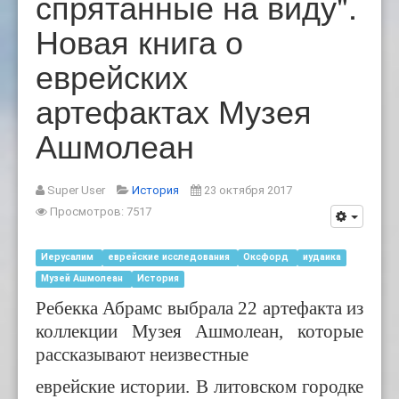
спрятанные на виду".
Новая книга о
еврейских
артефактах Музея
Ашмолеан
Super User
История
23 октября 2017
Просмотров: 7517
Иерусалим
еврейские исследования
Оксфорд
иудаика
Музей Ашмолеан
История
Ребекка Абрамс
выбрала
22 артефакта из
коллекции
Музея Ашмоле
ан
, которые
рассказывают
неизвестные
еврейские истории
.
В литовском городке