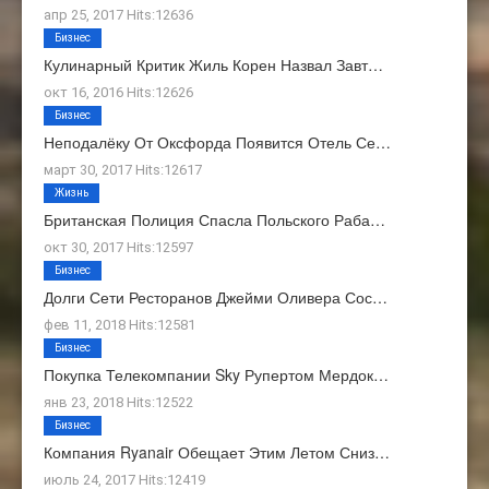
апр 25, 2017 Hits:12636
Бизнес
Кулинарный Критик Жиль Корен Назвал Завт…
окт 16, 2016 Hits:12626
Бизнес
Неподалёку От Оксфорда Появится Отель Се…
март 30, 2017 Hits:12617
Жизнь
Британская Полиция Спасла Польского Раба…
окт 30, 2017 Hits:12597
Бизнес
Долги Сети Ресторанов Джейми Оливера Сос…
фев 11, 2018 Hits:12581
Бизнес
Покупка Телекомпании Sky Рупертом Мердок…
янв 23, 2018 Hits:12522
Бизнес
Компания Ryanair Обещает Этим Летом Сниз…
июль 24, 2017 Hits:12419