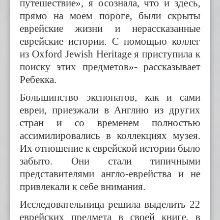
путешествие», я осознала, что и здесь,
прямо на моем пороге, были скрыты
еврейские жизни и нерассказанные
еврейские истории. С помощью коллег
из Oxford Jewish Heritage я приступила к
поиску этих предметов»- расс
к
азывает
Ребе
кк
а.
Большинство экспонатов, как и сами
евреи, приезжали в Англию из других
стран и со временем полностью
ассимилировались в коллекциях музея.
Их отношение к еврейской истории было
забыто. Они стали типичными
представителями англо-еврейства и не
привлекали к себе внимания.
Исследовательница решила выделить 22
еврейских предмета в своей книге, в