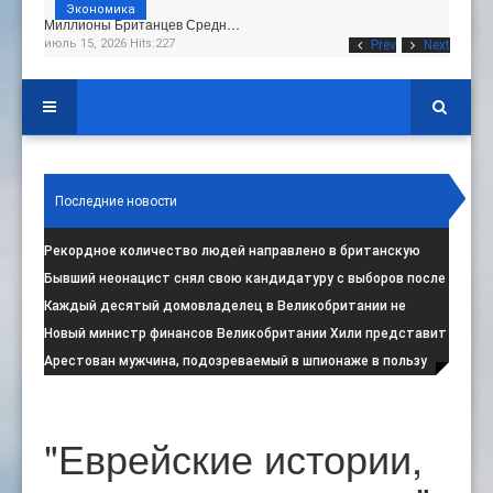
Экономика
Миллионы Британцев Средн…
июль 15, 2026 Hits:227
Prev
Next
Последние новости
Рекордное количество людей направлено в британскую
программу по борьбе с радикал
:
Бывший неонацист снял свою кандидатуру с выборов после
негативной реакции общест
:
Каждый десятый домовладелец в Великобритании не
намерен соблюдать запрет на испо
:
Новый министр финансов Великобритании Хили представит
свой первый бюджет 28 октя
:
Арестован мужчина, подозреваемый в шпионаже в пользу
Ирана на британской военной
:
"Еврейские истории,