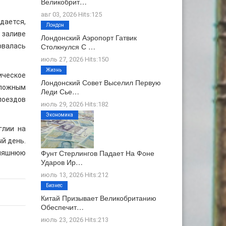
Великобрит…
авг 03, 2026 Hits:125
дается,
Лондон
в заливе
Лондонский Аэропорт Гатвик
Столкнулся С …
рвалась
июль 27, 2026 Hits:150
Жизнь
ическое
Лондонский Совет Выселил Первую
сложным
Леди Сье…
поездов
июль 29, 2026 Hits:182
Экономика
глии на
ый день.
Фунт Стерлингов Падает На Фоне
дняшнюю
Ударов Ир…
июль 13, 2026 Hits:212
Бизнес
Китай Призывает Великобританию
Обеспечит…
июль 23, 2026 Hits:213