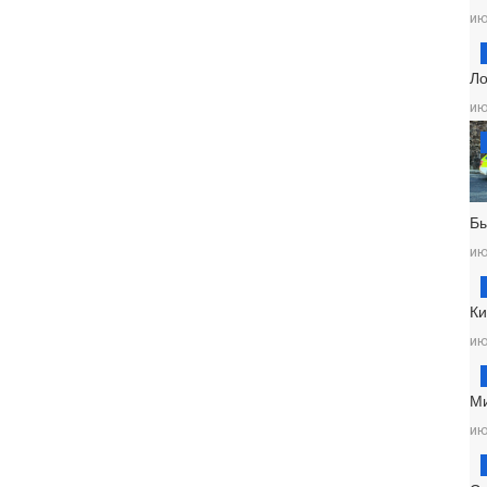
ию
Ло
ию
Б
ию
Ки
ию
М
ию