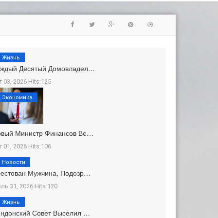
Жизнь
аждый Десятый Домовладел…
г 03, 2026 Hits:125
Экономика
овый Министр Финансов Ве…
г 01, 2026 Hits:106
Новости
естован Мужчина, Подозр…
ль 31, 2026 Hits:120
Жизнь
ндонский Совет Выселил …