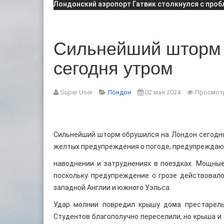
Лондонский аэропорт Гатвик столкнулся с пр
Сильнейший шторм 
сегодня утром
Super User
Лондон
02 мая 2024
Просмотр
Сильнейший шторм обрушился на Лондон сегодня 
желтых предупреждения о погоде, предупреждаю
наводнении и затруднениях в поездках. Мощны
поскольку предупреждение о грозе действовал
западной Англии и южного Уэльса.
Удар молнии повредил крышу дома престарелых
Студентов благополучно переселили, но крыша и