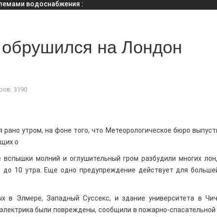
облемами водоснабжения
:
обрушился на Лондон
ов: 3190
рано утром, на фоне того, что Метеорологическое бюро выпуст
щих о
е вспышки молний и оглушительный гром разбудили многих лон
о до 10 утра. Еще одно предупреждение действует для больше
 в Элмере, Западный Суссекс, и здание университета в Чич
 электрика были повреждены, сообщили в пожарно-спасательной