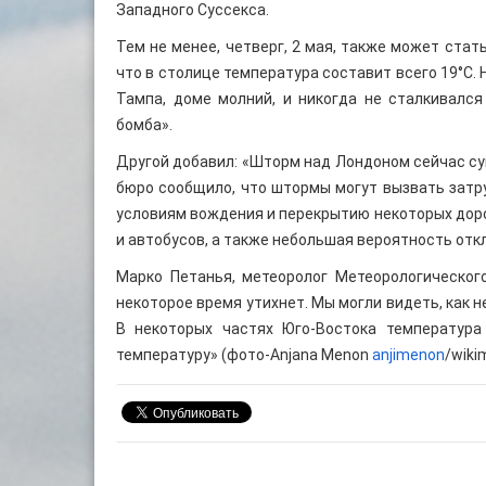
Западного Суссекса.
Тем не менее, четверг, 2 мая, также может стат
что в столице температура составит всего 19°C. 
Тампа, доме молний, и никогда не сталкивалс
бомба».
Другой добавил: «Шторм над Лондоном сейчас с
бюро сообщило, что штормы могут вызвать затр
условиям вождения и перекрытию некоторых доро
и автобусов, а также небольшая вероятность отк
Марко Петанья, метеоролог Метеорологическог
некоторое время утихнет. Мы могли видеть, как н
В некоторых частях Юго-Востока температур
температуру» (фото-Anjana Menon
anjimenon
/wiki