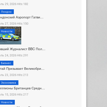
ль 29, 2026 Hits:182
Лондон
ндонский Аэропорт Гатви…
ль 27, 2026 Hits:150
Новости
ывший Журналист BBC Пол…
ль 24, 2026 Hits:291
Бизнес
тай Призывает Великобри…
ль 23, 2026 Hits:213
Экономика
иллионы Британцев Средн…
ль 15, 2026 Hits:217
Новости