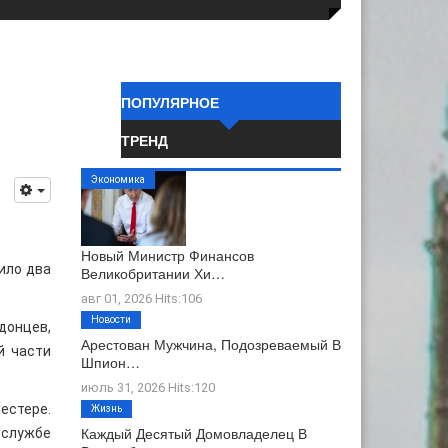
ПОПУЛЯРНОЕ
ТРЕНД
Экономика
Новый Министр Финансов
ило два
Великобритании Хи…
авг 01, 2026 Hits:106
Новости
донцев,
Арестован Мужчина, Подозреваемый В
й части
Шпион…
июль 31, 2026 Hits:120
естере.
Жизнь
Каждый Десятый Домовладелец В
 службе