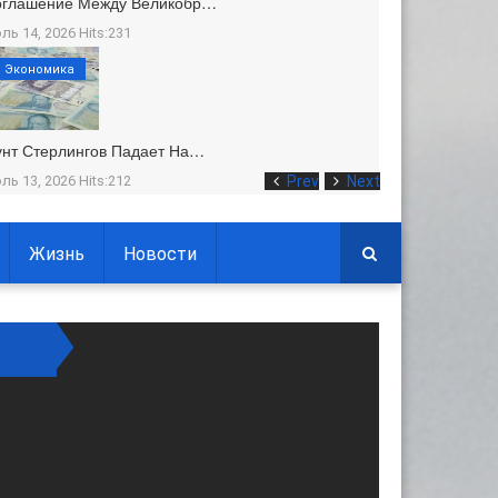
оглашение Между Великобр…
ль 14, 2026 Hits:231
Экономика
нт Стерлингов Падает На…
ль 13, 2026 Hits:212
Prev
Next
Жизнь
Новости