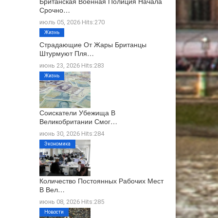
Британская Военная Полиция Начала
Срочно…
июль 05, 2026 Hits:270
Жизнь
Страдающие От Жары Британцы
Штурмуют Пля…
июнь 23, 2026 Hits:283
Жизнь
Соискатели Убежища В
Великобритании Смог…
июнь 30, 2026 Hits:284
Экономика
Количество Постоянных Рабочих Мест
В Вел…
июнь 08, 2026 Hits:285
Новости