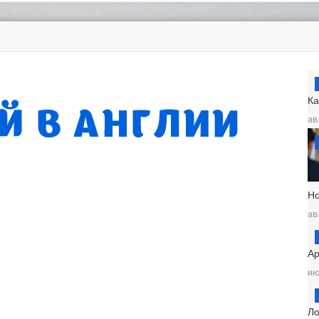
К
ав
Н
ав
Ар
ию
Ло