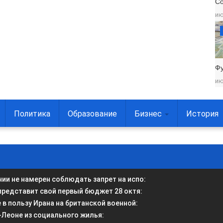
С
ию
Фу
ию
Политика
Образование
Бизнес
История
и не намерен соблюдать запрет на испо
:
представит свой первый бюджет 28 октя
:
в пользу Ирана на британской военной
:
-Леоне из социального жилья
: