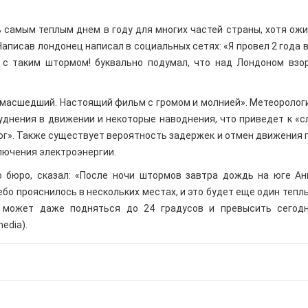
ь самым теплым днем в году для многих частей страны, хотя ожи
Написав лондонец написал в социальных сетях: «Я провел 2 года 
я с таким штормом! буквально подумал, что над Лондоном взо
умасшедший. Настоящий фильм с громом и молнией». Метеоролог
уднения в движении и некоторые наводнения, что приведет к «
г». Также существует вероятность задержек и отмен движения 
лючения электроэнергии.
о бюро, сказал: «После ночи штормов завтра дождь на юге Ан
ебо прояснилось в нескольких местах, и это будет еще один тепл
а может даже подняться до 24 градусов и превысить сего
media).