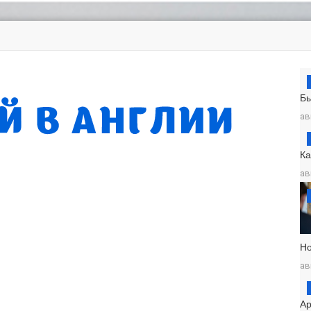
Б
ав
К
ав
Н
ав
Ар