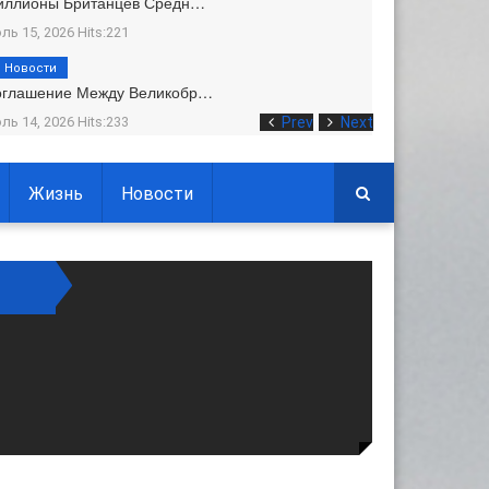
иллионы Британцев Средн…
ль 15, 2026 Hits:221
Новости
оглашение Между Великобр…
ль 14, 2026 Hits:233
Prev
Next
Жизнь
Новости