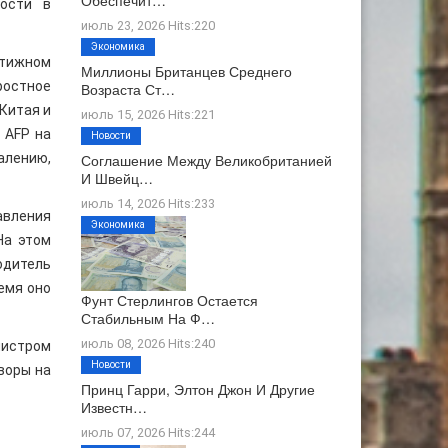
Обеспечит…
мости в
июль 23, 2026 Hits:220
Экономика
стижном
Миллионы Британцев Среднего
ростное
Возраста Ст…
Китая и
июль 15, 2026 Hits:221
 AFP на
Новости
алению,
Соглашение Между Великобританией
И Швейц…
июль 14, 2026 Hits:233
давления
Экономика
На этом
одитель
емя оно
Фунт Стерлингов Остается
Стабильным На Ф…
июль 08, 2026 Hits:240
нистром
Новости
воры на
Принц Гарри, Элтон Джон И Другие
Известн…
июль 07, 2026 Hits:244