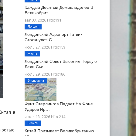
Каждый Десятый Домовладелец В
Великобрит…
авг 03, 2026 Hits:131
Лондон
Лондонский Аэропорт Гатвик
Столкнулся С …
июль 27, 2026 Hits:153
Жизнь
Лондонский Совет Выселил Первую
Леди Сье…
июль 29, 2026 Hits:186
Экономика
Фунт Стерлингов Падает На Фоне
Ударов Ир…
Китая в
июль 13, 2026 Hits:214
Бизнес
ностью.
Китай Призывает Великобританию