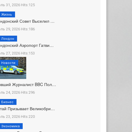
ль 31, 2026 Hits:125
Жизнь
ндонский Совет Выселил …
ль 29, 2026 Hits:186
Лондон
ндонский Аэропорт Гатви…
ль 27, 2026 Hits:153
Новости
ывший Журналист BBC Пол…
ль 24, 2026 Hits:296
Бизнес
тай Призывает Великобри…
ль 23, 2026 Hits:220
Экономика