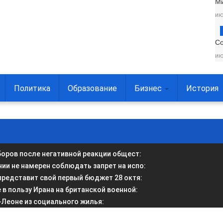
М
ию
С
ию
Политика
Образование
Бизнес
История
боров после негативной реакции общест
:
и не намерен соблюдать запрет на испо
:
представит свой первый бюджет 28 октя
:
в пользу Ирана на британской военной
:
-Леоне из социального жилья
: