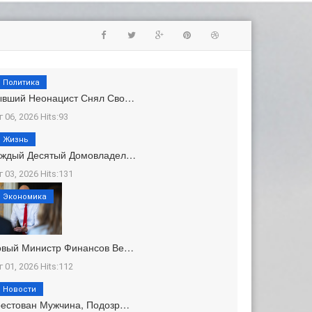
Политика
ывший Неонацист Снял Сво…
г 06, 2026 Hits:93
Жизнь
аждый Десятый Домовладел…
г 03, 2026 Hits:131
Экономика
овый Министр Финансов Ве…
г 01, 2026 Hits:112
Новости
естован Мужчина, Подозр…