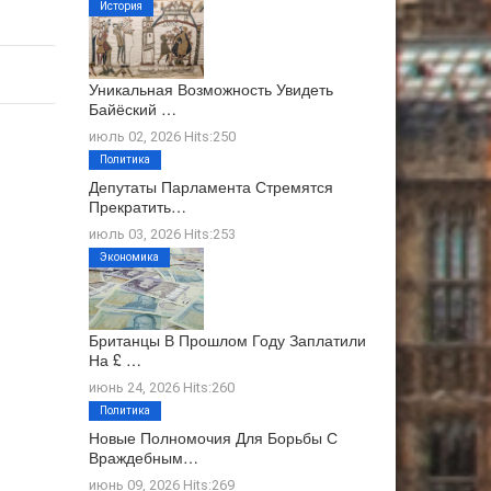
История
Уникальная Возможность Увидеть
Байёский …
июль 02, 2026 Hits:250
Политика
Депутаты Парламента Стремятся
Прекратить…
июль 03, 2026 Hits:253
Экономика
Британцы В Прошлом Году Заплатили
На £ …
июнь 24, 2026 Hits:260
Политика
Новые Полномочия Для Борьбы С
Враждебным…
июнь 09, 2026 Hits:269