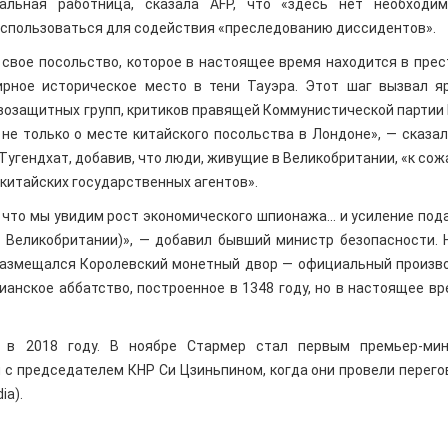
альная работница, сказала AFP, что «здесь нет необходи
т использоваться для содействия «преследованию диссидентов».
 свое посольство, которое в настоящее время находится в пре
рное историческое место в тени Тауэра. Этот шаг вызвал я
возащитных групп, критиков правящей Коммунистической партии 
 не только о месте китайского посольства в Лондоне», — сказал
Тугендхат, добавив, что люди, живущие в Великобритании, «к сож
китайских государственных агентов».
у что мы увидим рост экономического шпионажа... и усиление по
 Великобритании)», — добавил бывший министр безопасности. 
 размещался Королевский монетный двор — официальный произв
ианское аббатство, построенное в 1348 году, но в настоящее вр
 в 2018 году. В ноябре Стармер стал первым премьер-ми
я с председателем КНР Си Цзиньпином, когда они провели перего
ia).