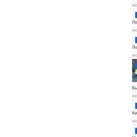
ию
Ло
ию
Ло
ию
Б
ию
Ки
ию