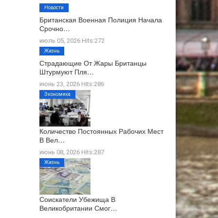
Новости
Британская Военная Полиция Начала
Срочно…
июль 05, 2026 Hits:272
Жизнь
Страдающие От Жары Британцы
Штурмуют Пля…
июнь 23, 2026 Hits:286
Экономика
Количество Постоянных Рабочих Мест
В Вел…
июнь 08, 2026 Hits:287
Жизнь
Соискатели Убежища В
Великобритании Смог…