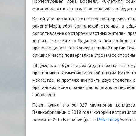
Протестующая Иона Босвелл, 40-летняя соци
мегапосольстве», и что, по ее мнению, оно буде
Китай уже несколько лет пытается переместить
районе Мэрилебон британской столицы, в обши
сопротивление со стороны местных жителей, пра
других. «Речь идет о будущем нашей свободы, а
протесте депутат от Консервативной партии Том 
слишком часто подвергались угрозам со стороны 
«Я думаю, это будет угрозой для всех нас, потом
противников Коммунистической партии Китая (в
месте, где на протяжении почти двух столетий
британских монет, ранее располагалось цистерц
заброшено.
Пекин купил его за 327 миллионов долларов
Великобритании с 2018 года, который встретилс
саммите G20 в Бразилии (фото-
Philafrenzy
/wikimed