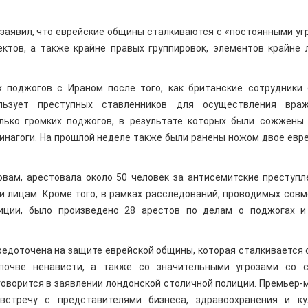
заявил, что еврейские общины сталкиваются с «постоянными уг
ктов, а также крайне правых группировок, элементов крайне 
 поджогов с Ираном после того, как британские сотрудники
льзует преступных ставленников для осуществления вра
лько громких поджогов, в результате которых были сожжены
нагоги. На прошлой неделе также были ранены ножом двое евре
овам, арестовала около 50 человек за антисемитские преступл
 лицам. Кроме того, в рамках расследований, проводимых совм
иции, было произведено 28 арестов по делам о поджогах и
редоточена на защите еврейской общины, которая сталкивается 
почве ненависти, а также со значительными угрозами со 
говорится в заявлении лондонской столичной полиции. Премьер-
стречу с представителями бизнеса, здравоохранения и ку