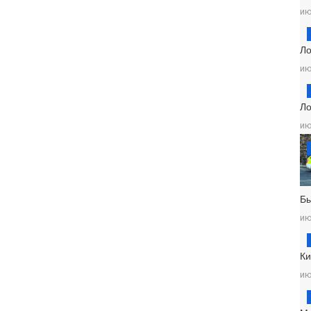
ию
Ло
ию
Ло
ию
Б
ию
Ки
ию