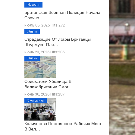
Новости
Британская Военная Полиция Начала
Срочно…
июль 05, 2026 Hits:272
Жизнь
Страдающие От Жары Британцы
Штурмуют Пля…
июнь 23, 2026 Hits:286
Жизнь
Соискатели Убежища В
Великобритании Смог…
июнь 30, 2026 Hits:287
Экономика
Количество Постоянных Рабочих Мест
В Вел…