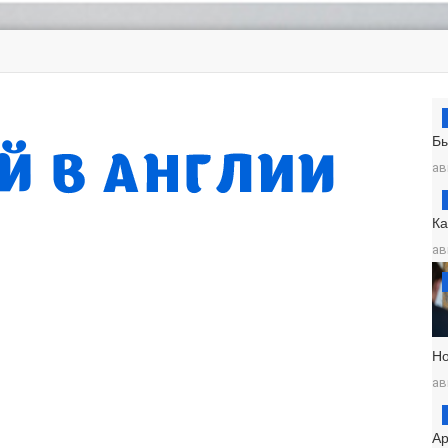
Б
ав
К
ав
Н
ав
Ар