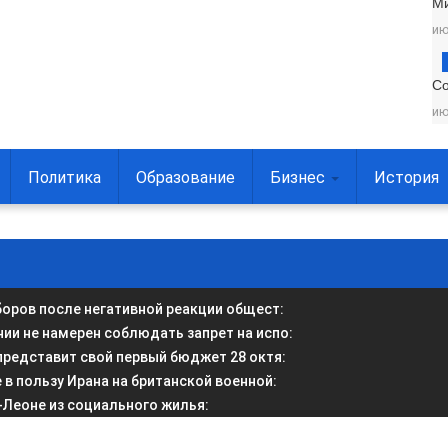
М
ию
С
ию
Политика
Образование
Бизнес
История
боров после негативной реакции общест
:
и не намерен соблюдать запрет на испо
:
представит свой первый бюджет 28 октя
:
в пользу Ирана на британской военной
:
-Леоне из социального жилья
: