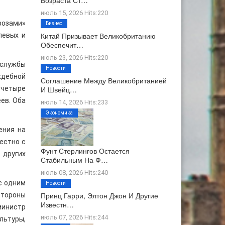
Возраста Ст…
июль 15, 2026 Hits:220
розами»
Бизнес
Китай Призывает Великобританию
левых и
Обеспечит…
июль 23, 2026 Hits:220
 службы
Новости
ждебной
Соглашение Между Великобританией
 четыре
И Швейц…
ев. Оба
июль 14, 2026 Hits:233
Экономика
ения на
естно с
Фунт Стерлингов Остается
 других
Стабильным На Ф…
июль 08, 2026 Hits:240
с одним
Новости
Принц Гарри, Элтон Джон И Другие
стороны
Известн…
министр
июль 07, 2026 Hits:244
льтуры,