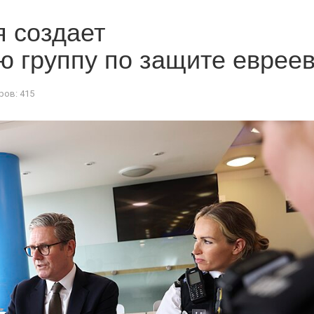
 создает
 группу по защите еврее
ов: 415