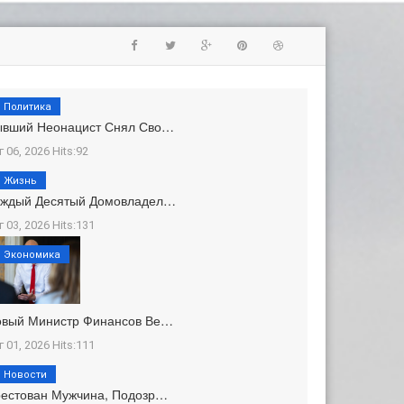
Политика
ывший Неонацист Снял Сво…
г 06, 2026 Hits:92
Жизнь
аждый Десятый Домовладел…
г 03, 2026 Hits:131
Экономика
овый Министр Финансов Ве…
г 01, 2026 Hits:111
Новости
естован Мужчина, Подозр…