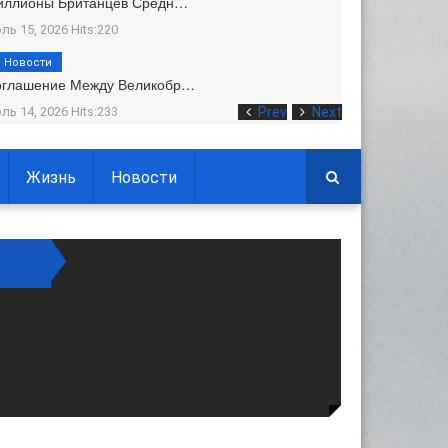
иллионы Британцев Средн…
ль 15, 2026 Hits:220
Новости
оглашение Между Великобр…
ль 14, 2026 Hits:233
Prev
Next
Жизнь
Новости