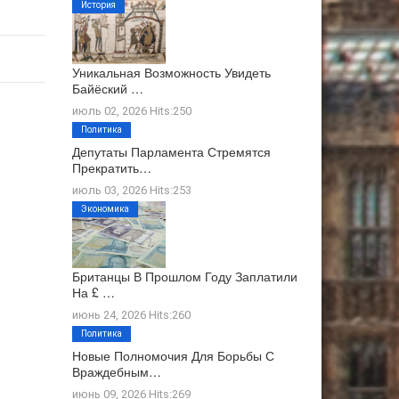
История
Уникальная Возможность Увидеть
Байёский …
июль 02, 2026 Hits:250
Политика
Депутаты Парламента Стремятся
Прекратить…
июль 03, 2026 Hits:253
Экономика
Британцы В Прошлом Году Заплатили
На £ …
июнь 24, 2026 Hits:260
Политика
Новые Полномочия Для Борьбы С
Враждебным…
июнь 09, 2026 Hits:269