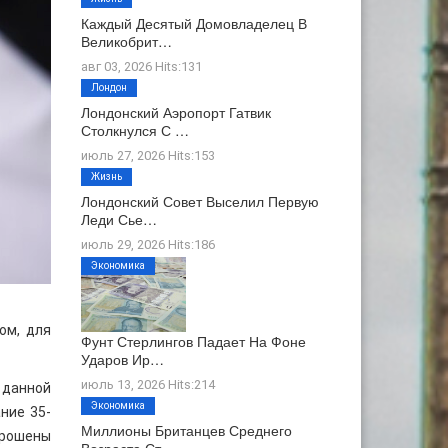
Каждый Десятый Домовладелец В
Великобрит…
авг 03, 2026 Hits:131
Лондон
Лондонский Аэропорт Гатвик
Столкнулся С …
июль 27, 2026 Hits:153
Жизнь
Лондонский Совет Выселил Первую
Леди Сье…
июль 29, 2026 Hits:186
Экономика
ом, для
Фунт Стерлингов Падает На Фоне
Ударов Ир…
июль 13, 2026 Hits:214
 данной
Экономика
ние 35-
Миллионы Британцев Среднего
брошены