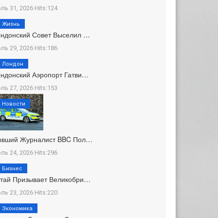
ль 31, 2026 Hits:124
Жизнь
ндонский Совет Выселил …
ль 29, 2026 Hits:186
Лондон
ндонский Аэропорт Гатви…
ль 27, 2026 Hits:153
Новости
ывший Журналист BBC Пол…
ль 24, 2026 Hits:296
Бизнес
тай Призывает Великобри…
ль 23, 2026 Hits:220
Экономика