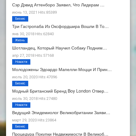
Сэр Дэвид Аттенборо Заявил, Что Лидерам …
июнь 13, 2021 Hits:85389
Бизнес
Три Гастропаба Из Оксфордшира Вошли В То…
янв 30, 2018 Hits:62840
Жизнь
Шотландец, Который Научил Собаку Подним…
апр 27, 2018 Hits:57168
Новости
Молодожены Эдоардо Мапелли-Моцци И Прин…
июль 20, 2020 Hits:47096
Бизнес
Модный Британский Бренд Boy London Отвер…
июль 30, 2018 Hits:27480
Новости
Ведущий Эпидемиолог Великобритании Заяви…
март 29, 2020 Hits:23864
Бизнес
Процедура Покупки Недвижимости В Великоб…