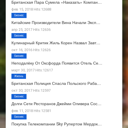
Британская Пара Сумела «наказать» Компан…
фев 15, 2018 Hits:12688
Бизнес
Китайские Производители Вина Начали Эксп…
апр 25, 2017 Hits:12636
Бизнес
Кулинарный Критик Жиль Корен Назвал Завт…
окт 16, 2016 Hits:12626
Бизнес
Неподалёку От Оксфорда Появится Отель Се…
март 30, 2017 Hits:12617
Жизнь
Британская Полиция Спасла Польского Раба…
окт 30, 2017 Hits:12597
Бизнес
Долги Сети Ресторанов Джейми Оливера Сос…
фев 11, 2018 Hits:12581
Бизнес
Покупка Телекомпании Sky Рупертом Мердок…