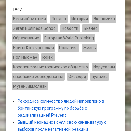
Теги
Великобритания
Лондон
История
Экономика
Zerah Business School
Новости
Бизнес
Образование
European World Publishing
Ирина Котляревская
Политика
Жизнь
Пол Ньюман
Rolex,
Kоролевское историческое общество
Иерусалим
еврейские исследования
Оксфорд
иудаика
Музей Ашмолеан
Рекордное количество людей направлено в
британскую программу по борьбе с
радикализацией Prevent
Бывший неонацист снял свою кандидатуру с
выборов после негативной реакции