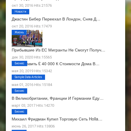
окт 30, 2016 Hits:21576
Новости
Джастин Бибер Переехал В Лондон, Сняв Д…
окт 20, 2016 Hits:17479
Жизнь
Прибывшие Из ЕС Мигранты Не Смогут Получ…
дек 30, 2020 Hits:15565
Как Добавить £ 40 000 К Стоимости Дома В…
Бизнес
мая 20, 2019 Hits:15342
О Нас
Sample Data-Articles
мая 01, 2016 Hits:15184
Бизнес
В Великобритании, Франции И Германии Еду…
март 03, 2017 Hits:14270
Бизнес
Михаил Фридман Купил Торговую Сеть Holla…
июнь 26, 2017 Hits:13806