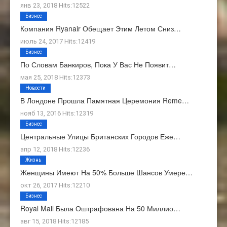
янв 23, 2018 Hits:12522
Бизнес
Компания Ryanair Обещает Этим Летом Сниз…
июль 24, 2017 Hits:12419
Бизнес
По Словам Банкиров, Пока У Вас Не Появит…
мая 25, 2018 Hits:12373
Новости
В Лондоне Прошла Памятная Церемония Reme…
нояб 13, 2016 Hits:12319
Бизнес
Центральные Улицы Британских Городов Еже…
апр 12, 2018 Hits:12236
Жизнь
Женщины Имеют На 50% Больше Шансов Умере…
окт 26, 2017 Hits:12210
Бизнес
Royal Mail Была Оштрафована На 50 Миллио…
авг 15, 2018 Hits:12185