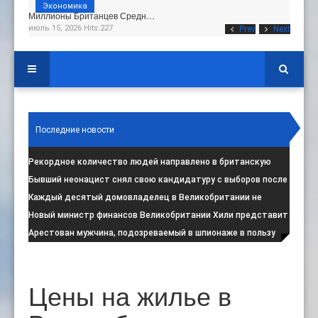
Экономика
Миллионы Британцев Средн…
июль 15, 2026 Hits:227
Prev
Next
Последние новости
Рекордное количество людей направлено в британскую
программу по борьбе с радикал
:
Бывший неонацист снял свою кандидатуру с выборов после
негативной реакции общест
:
Каждый десятый домовладелец в Великобритании не
намерен соблюдать запрет на испо
:
Новый министр финансов Великобритании Хили представит
свой первый бюджет 28 октя
:
Арестован мужчина, подозреваемый в шпионаже в пользу
Ирана на британской военной
:
Цены на жилье в