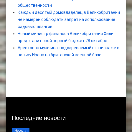
общественности
Каждый десятый домовладелец в Великобритании
не намерен соблюдать запрет на использование
садовых шлангов
Новый министр финансов Великобритании Хили
представит свой первый бюджет 28 октября
Арестован мужчина, подозреваемый в шпионаже в
пользу Ирана на британской военной базе
Последние новости
Новости