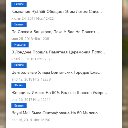
Бизнес
Компания Ryanair Обещает Этим Летом Сниз…
июль 24, 2017 Hits:12422
Бизнес
По Словам Банкиров, Пока У Вас Не Появит…
мая 25, 2018 Hits:12381
Новости
В Лондоне Прошла Памятная Церемония Reme…
нояб 13, 2016 Hits:12321
Бизнес
Центральные Улицы Британских Городов Еже…
апр 12, 2018 Hits:12238
Жизнь
Женщины Имеют На 50% Больше Шансов Умере…
окт 26, 2017 Hits:12211
Бизнес
Royal Mail Была Оштрафована На 50 Миллио…
авг 15, 2018 Hits:12190