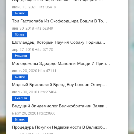
июнь 13, 2021 Hits:85419
Бизнес
Три Гастропаба Из Оксфордшира Вошли В То…
янв 30, 2018 Hits:62849
Жизнь
Шотландец, Который Научил Собаку Подним…
апр 27, 2018 Hits:57173
Новости
Молодожены Эдоардо Мапелли-Моцци И Прин…
июль 20, 2020 Hits:47111
Бизнес
Модный Британский Бренд Boy London Отвер…
июль 30, 2018 Hits:27484
Новости
Ведущий Эпидемиолог Великобритании Заяви…
март 29, 2020 Hits:23866
Бизнес
Процедура Покупки Недвижимости В Великоб…