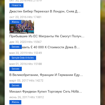
окт 30, 2016 Hits:21579
Новости
Джастин Бибер Переехал В Лондон, Сняв Д…
окт 20, 2016 Hits:17481
Жизнь
Прибывшие Из ЕС Мигранты Не Смогут Получ…
дек 30, 2020 Hits:15567
Как Добавить £ 40 000 К Стоимости Дома В…
Бизнес
мая 20, 2019 Hits:15349
О Нас
Sample Data-Articles
мая 01, 2016 Hits:15188
Бизнес
В Великобритании, Франции И Германии Еду…
март 03, 2017 Hits:14272
Бизнес
Михаил Фридман Купил Торговую Сеть Holla…
июнь 26, 2017 Hits:13812
Жизнь