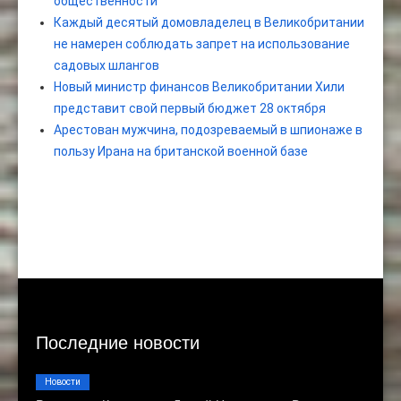
общественности
Каждый десятый домовладелец в Великобритании
не намерен соблюдать запрет на использование
садовых шлангов
Новый министр финансов Великобритании Хили
представит свой первый бюджет 28 октября
Арестован мужчина, подозреваемый в шпионаже в
пользу Ирана на британской военной базе
Последние новости
Новости