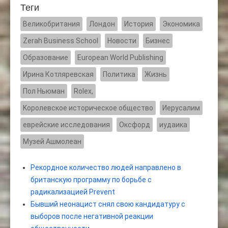
Теги
Великобритания
Лондон
История
Экономика
Zerah Business School
Новости
Бизнес
Образование
European World Publishing
Ирина Котляревская
Политика
Жизнь
Пол Ньюман
Rolex,
Kоролевское историческое общество
Иерусалим
еврейские исследования
Оксфорд
иудаика
Музей Ашмолеан
Рекордное количество людей направлено в
британскую программу по борьбе с
радикализацией Prevent
Бывший неонацист снял свою кандидатуру с
выборов после негативной реакции