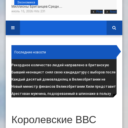
Экономика
Миллионы Британцев Средн…
июль 15, 2026 Hits:231
Prev
Next
Последние новости
Рекордное количество людей направлено в британскую
программу по борьбе с радикал
:
Бывший неонацист снял свою кандидатуру с выборов после
негативной реакции общест
:
Каждый десятый домовладелец в Великобритании не
намерен соблюдать запрет на испо
:
Новый министр финансов Великобритании Хили представит
свой первый бюджет 28 октя
:
Арестован мужчина, подозреваемый в шпионаже в пользу
Ирана на британской военной
:
Королевские ВВС