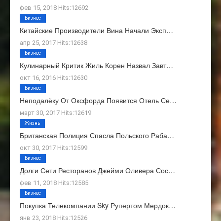
фев 15, 2018 Hits:12692
Бизнес
Китайские Производители Вина Начали Эксп…
апр 25, 2017 Hits:12638
Бизнес
Кулинарный Критик Жиль Корен Назвал Завт…
окт 16, 2016 Hits:12630
Бизнес
Неподалёку От Оксфорда Появится Отель Се…
март 30, 2017 Hits:12619
Жизнь
Британская Полиция Спасла Польского Раба…
окт 30, 2017 Hits:12599
Бизнес
Долги Сети Ресторанов Джейми Оливера Сос…
фев 11, 2018 Hits:12585
Бизнес
Покупка Телекомпании Sky Рупертом Мердок…
янв 23, 2018 Hits:12526