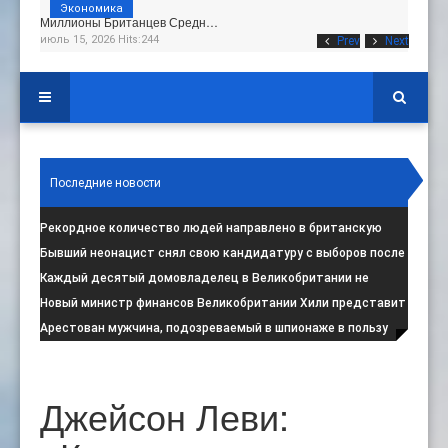
Экономика
Миллионы Британцев Средн…
июль 15, 2026 Hits:244
Prev
Next
Последние новости
Рекордное количество людей направлено в британскую
программу по борьбе с радикал
:
Бывший неонацист снял свою кандидатуру с выборов после
негативной реакции общест
:
Каждый десятый домовладелец в Великобритании не
намерен соблюдать запрет на испо
:
Новый министр финансов Великобритании Хили представит
свой первый бюджет 28 октя
:
Арестован мужчина, подозреваемый в шпионаже в пользу
Ирана на британской военной
:
Джейсон Леви: