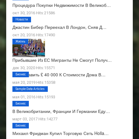
Процедура Покупки Недвижимости В Великоб…
окт 30, 2016 Hits:21586
Новости
Джастин Бибер Переехал В Лондон, Сняв Д…
окт 20, 2016 Hits:17490
Жизнь
Прибывшие Из ЕС Мигранты Не Смогут Получ…
дек 30, 2020 Hits:15571
Как Добавить £ 40 000 К Стоимости Дома В…
Бизнес
мая 20, 2019 Hits:15358
О Нас
Sample Data-Articles
мая 01, 2016 Hits:15193
Бизнес
В Великобритании, Франции И Германии Еду…
март 03, 2017 Hits:14277
Бизнес
Михаил Фридман Купил Торговую Сеть Holla…