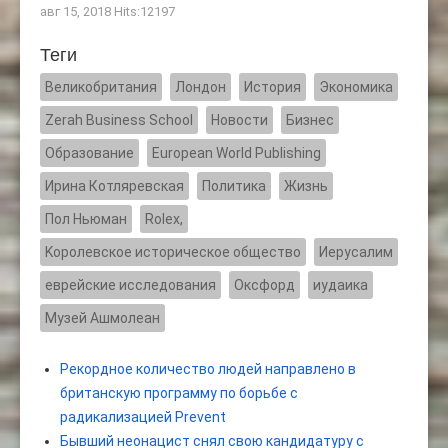
авг 15, 2018 Hits:12197
Теги
Великобритания
Лондон
История
Экономика
Zerah Business School
Новости
Бизнес
Образование
European World Publishing
Ирина Котляревская
Политика
Жизнь
Пол Ньюман
Rolex,
Kоролевское историческое общество
Иерусалим
еврейские исследования
Оксфорд
иудаика
Музей Ашмолеан
Рекордное количество людей направлено в
британскую программу по борьбе с
радикализацией Prevent
Бывший неонацист снял свою кандидатуру с