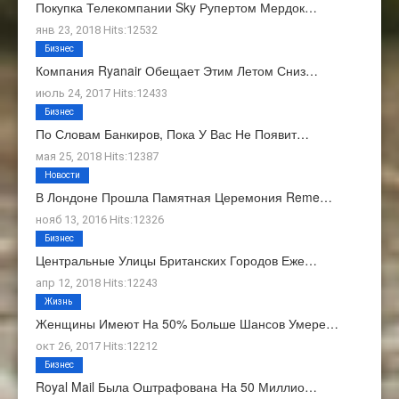
Покупка Телекомпании Sky Рупертом Мердок…
янв 23, 2018 Hits:12532
Бизнес
Компания Ryanair Обещает Этим Летом Сниз…
июль 24, 2017 Hits:12433
Бизнес
По Словам Банкиров, Пока У Вас Не Появит…
мая 25, 2018 Hits:12387
Новости
В Лондоне Прошла Памятная Церемония Reme…
нояб 13, 2016 Hits:12326
Бизнес
Центральные Улицы Британских Городов Еже…
апр 12, 2018 Hits:12243
Жизнь
Женщины Имеют На 50% Больше Шансов Умере…
окт 26, 2017 Hits:12212
Бизнес
Royal Mail Была Оштрафована На 50 Миллио…