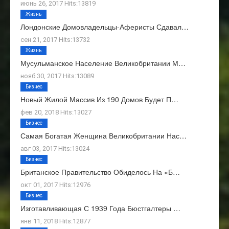
июнь 26, 2017 Hits:13819
Жизнь
Лондонские Домовладельцы-Аферисты Сдавал…
сен 21, 2017 Hits:13732
Жизнь
Мусульманское Население Великобритании М…
нояб 30, 2017 Hits:13089
Бизнес
Новый Жилой Массив Из 190 Домов Будет П…
фев 20, 2018 Hits:13027
Бизнес
Самая Богатая Женщина Великобритании Нас…
авг 03, 2017 Hits:13024
Бизнес
Британское Правительство Обиделось На «Б…
окт 01, 2017 Hits:12976
Бизнес
Изготавливающая С 1939 Года Бюстгалтеры …
янв 11, 2018 Hits:12877