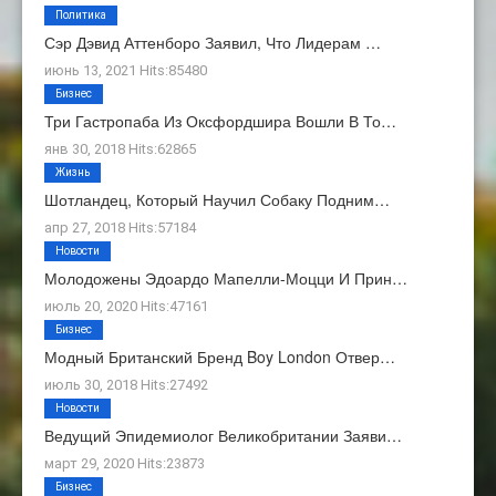
Политика
Сэр Дэвид Аттенборо Заявил, Что Лидерам …
июнь 13, 2021 Hits:85480
Бизнес
Три Гастропаба Из Оксфордшира Вошли В То…
янв 30, 2018 Hits:62865
Жизнь
Шотландец, Который Научил Собаку Подним…
апр 27, 2018 Hits:57184
Новости
Молодожены Эдоардо Мапелли-Моцци И Прин…
июль 20, 2020 Hits:47161
Бизнес
Модный Британский Бренд Boy London Отвер…
июль 30, 2018 Hits:27492
Новости
Ведущий Эпидемиолог Великобритании Заяви…
март 29, 2020 Hits:23873
Бизнес