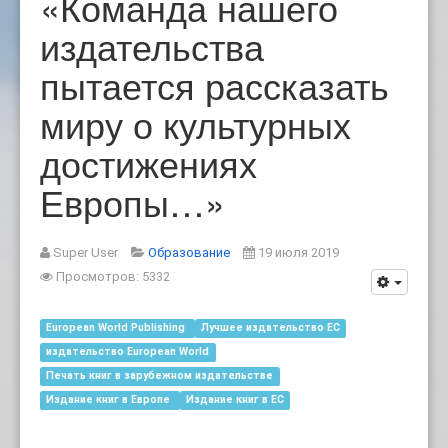
«Команда нашего
издательства
пытается рассказать
миру о культурных
достижениях
Европы…»
Super User
Образование
19 июля 2019
Просмотров: 5332
European World Publishing
Лучшее издательство ЕС
издательство European World
Печать книг в зарубежном издательстве
Издание книг в Европе
Издание книг в ЕС