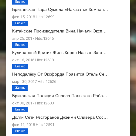
Бизнес
Британская Пара Сумела «наказать» Компан…
фев 15, 2018 Hits:12699
Бизнес
Китайские Производители Вина Начали Эксп…
апр 25, 2017 Hits:12645
Бизнес
Кулинарный Критик Жиль Корен Назвал Завт…
окт 16, 2016 Hits:12638
Бизнес
Неподалёку От Оксфорда Появится Отель Се…
март 30, 2017 Hits:12626
Жизнь
Британская Полиция Спасла Польского Раба…
окт 30, 2017 Hits:12600
Бизнес
Долги Сети Ресторанов Джейми Оливера Сос…
фев 11, 2018 Hits:12591
Бизнес