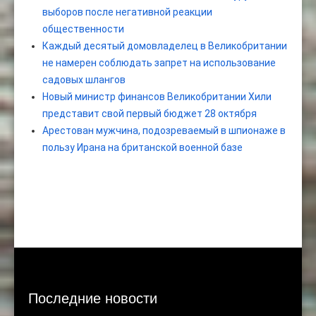
выборов после негативной реакции
общественности
Каждый десятый домовладелец в Великобритании
не намерен соблюдать запрет на использование
садовых шлангов
Новый министр финансов Великобритании Хили
представит свой первый бюджет 28 октября
Арестован мужчина, подозреваемый в шпионаже в
пользу Ирана на британской военной базе
Последние новости