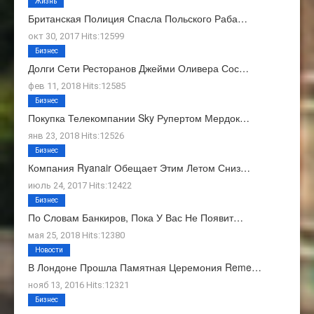
Жизнь
Британская Полиция Спасла Польского Раба…
окт 30, 2017 Hits:12599
Бизнес
Долги Сети Ресторанов Джейми Оливера Сос…
фев 11, 2018 Hits:12585
Бизнес
Покупка Телекомпании Sky Рупертом Мердок…
янв 23, 2018 Hits:12526
Бизнес
Компания Ryanair Обещает Этим Летом Сниз…
июль 24, 2017 Hits:12422
Бизнес
По Словам Банкиров, Пока У Вас Не Появит…
мая 25, 2018 Hits:12380
Новости
В Лондоне Прошла Памятная Церемония Reme…
нояб 13, 2016 Hits:12321
Бизнес