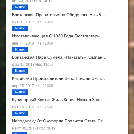
авг 03, 2017 Hits:13017
Бизнес
Британское Правительство Обиделось На «Б…
окт 01, 2017 Hits:12969
Бизнес
Изготавливающая С 1939 Года Бюстгалтеры …
янв 11, 2018 Hits:12869
Бизнес
Британская Пара Сумела «наказать» Компан…
фев 15, 2018 Hits:12692
Бизнес
Китайские Производители Вина Начали Эксп…
апр 25, 2017 Hits:12638
Бизнес
Кулинарный Критик Жиль Корен Назвал Завт…
окт 16, 2016 Hits:12630
Бизнес
Неподалёку От Оксфорда Появится Отель Се…
март 30, 2017 Hits:12619