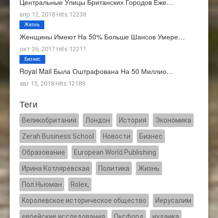
Центральные Улицы Британских Городов Еже…
апр 12, 2018 Hits:12238
Жизнь
Женщины Имеют На 50% Больше Шансов Умере…
окт 26, 2017 Hits:12211
Бизнес
Royal Mail Была Оштрафована На 50 Миллио…
авг 15, 2018 Hits:12189
Теги
Великобритания
Лондон
История
Экономика
Zerah Business School
Новости
Бизнес
Образование
European World Publishing
Ирина Котляревская
Политика
Жизнь
Пол Ньюман
Rolex,
Kоролевское историческое общество
Иерусалим
еврейские исследования
Оксфорд
иудаика