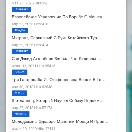
мая 21, 2026 Hits:396
Политика
Европейское Управление По Борьбе С Мошен…
апр 25, 2026 Hits:410
Лондон
Мигрант, Сорвавший С Руки Китайского Тур…
апр 29, 2026 Hits:414
Политика
Сэр Дэвид Аттенборо Заявил, Что Лидерам …
июнь 13, 2021 Hits:85415
Бизнес
Три Гастропаба Из Оксфордшира Вошли В То…
янв 30, 2018 Hits:62848
Жизнь
Шотландец, Который Научил Собаку Подним…
апр 27, 2018 Hits:57173
Новости
Молодожены Эдоардо Мапелли-Моцци И Прин…
июль 20, 2020 Hits:47111