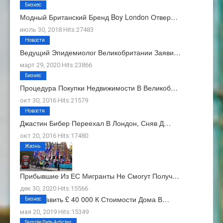
Бизнес
Модный Британский Бренд Boy London Отвер…
июль 30, 2018 Hits:27483
Новости
Ведущий Эпидемиолог Великобритании Заяви…
март 29, 2020 Hits:23866
Бизнес
Процедура Покупки Недвижимости В Великоб…
окт 30, 2016 Hits:21579
Новости
Джастин Бибер Переехал В Лондон, Сняв Д…
окт 20, 2016 Hits:17480
Жизнь
Прибывшие Из ЕС Мигранты Не Смогут Получ…
дек 30, 2020 Hits:15566
Как Добавить £ 40 000 К Стоимости Дома В…
Бизнес
мая 20, 2019 Hits:15349
О Нас
Sample Data-Articles