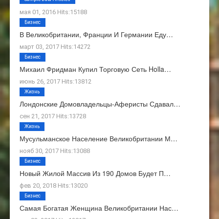
мая 01, 2016 Hits:15188
Бизнес
В Великобритании, Франции И Германии Еду…
март 03, 2017 Hits:14272
Бизнес
Михаил Фридман Купил Торговую Сеть Holla…
июнь 26, 2017 Hits:13812
Жизнь
Лондонские Домовладельцы-Аферисты Сдавал…
сен 21, 2017 Hits:13728
Жизнь
Мусульманское Население Великобритании М…
нояб 30, 2017 Hits:13088
Бизнес
Новый Жилой Массив Из 190 Домов Будет П…
фев 20, 2018 Hits:13020
Бизнес
Самая Богатая Женщина Великобритании Нас…