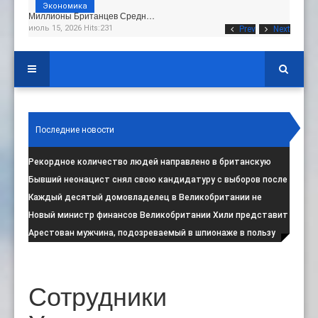
Экономика
Миллионы Британцев Средн…
июль 15, 2026 Hits:231
Prev
Next
Последние новости
Рекордное количество людей направлено в британскую
программу по борьбе с радикал
:
Бывший неонацист снял свою кандидатуру с выборов после
негативной реакции общест
:
Каждый десятый домовладелец в Великобритании не
намерен соблюдать запрет на испо
:
Новый министр финансов Великобритании Хили представит
свой первый бюджет 28 октя
:
Арестован мужчина, подозреваемый в шпионаже в пользу
Ирана на британской военной
:
Сотрудники