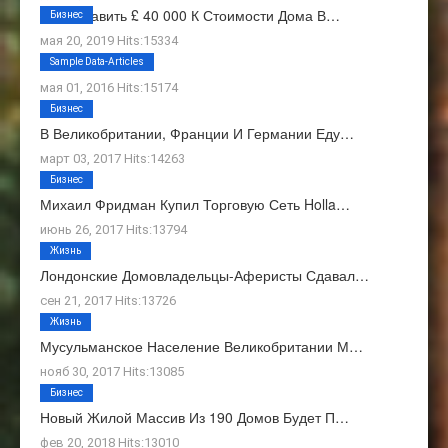
Как Добавить £ 40 000 К Стоимости Дома В…
Бизнес
мая 20, 2019 Hits:15334
О Нас
Sample Data-Articles
мая 01, 2016 Hits:15174
Бизнес
В Великобритании, Франции И Германии Еду…
март 03, 2017 Hits:14263
Бизнес
Михаил Фридман Купил Торговую Сеть Holla…
июнь 26, 2017 Hits:13794
Жизнь
Лондонские Домовладельцы-Аферисты Сдавал…
сен 21, 2017 Hits:13726
Жизнь
Мусульманское Население Великобритании М…
нояб 30, 2017 Hits:13085
Бизнес
Новый Жилой Массив Из 190 Домов Будет П…
фев 20, 2018 Hits:13010