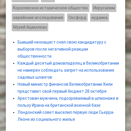
Kоролевское историческое общество
Иерусалим
еврейские исследования
Оксфорд
иудаика
Музей Ашмолеан
Бывший неонацист снял свою кандидатуру с
выборов после негативной реакции
общественности
Каждый десятый домовладелец в Великобритании
не намерен соблюдать запрет на использование
садовых шлангов
Новый министр финансов Великобритании Хили
представит свой первый бюджет 28 октября
Арестован мужчина, подозреваемый в шпионаже в
пользу Ирана на британской военной базе
Лондонский совет выселил первую леди Сьерра-
Леоне из социального жилья