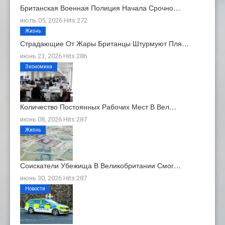
Британская Военная Полиция Начала Срочно…
июль 05, 2026 Hits:272
Жизнь
Страдающие От Жары Британцы Штурмуют Пля…
июнь 23, 2026 Hits:286
Экономика
Количество Постоянных Рабочих Мест В Вел…
июнь 08, 2026 Hits:287
Жизнь
Соискатели Убежища В Великобритании Смог…
июнь 30, 2026 Hits:287
Новости