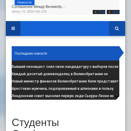
Новости
Соглашение Между Великобр…
июль 14, 2026 Hits:233
Prev
Next
Последние новости
Бывший неонацист снял свою кандидатуру с выборов после
негативной реакции общест
:
Каждый десятый домовладелец в Великобритании не
намерен соблюдать запрет на испо
:
Новый министр финансов Великобритании Хили представит
свой первый бюджет 28 октя
:
Арестован мужчина, подозреваемый в шпионаже в пользу
Ирана на британской военной
:
Лондонский совет выселил первую леди Сьерра-Леоне из
социального жилья
:
Студенты