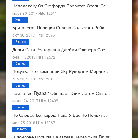
Неподалёку От Оксфорда Появится Отель Се…
март 30, 2017 Hits:12611
Жизнь
Британская Полиция Спасла Польского Раба…
окт 30, 2017 Hits:12596
Бизнес
Долги Сети Ресторанов Джейми Оливера Сос…
фев 11, 2018 Hits:12572
Бизнес
Покупка Телекомпании Sky Рупертом Мердок…
янв 23, 2018 Hits:12513
Бизнес
Компания Ryanair Обещает Этим Летом Сниз…
июль 24, 2017 Hits:12408
Бизнес
По Словам Банкиров, Пока У Вас Не Появит…
мая 25, 2018 Hits:12367
Новости
В Лондоне Прошла Памятная Церемония Reme…