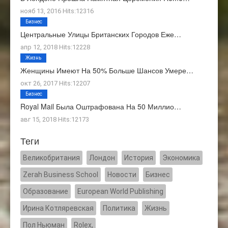
нояб 13, 2016 Hits:12316
Бизнес
Центральные Улицы Британских Городов Еже…
апр 12, 2018 Hits:12228
Жизнь
Женщины Имеют На 50% Больше Шансов Умере…
окт 26, 2017 Hits:12207
Бизнес
Royal Mail Была Оштрафована На 50 Миллио…
авг 15, 2018 Hits:12173
Теги
Великобритания
Лондон
История
Экономика
Zerah Business School
Новости
Бизнес
Образование
European World Publishing
Ирина Котляревская
Политика
Жизнь
Пол Ньюман
Rolex,