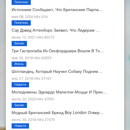
Политика
Источники Сообщают, Что Британские Парла…
мая 08, 2026 Hits:416
Политика
Сэр Дэвид Аттенборо Заявил, Что Лидерам …
июнь 13, 2021 Hits:85373
Бизнес
Три Гастропаба Из Оксфордшира Вошли В То…
янв 30, 2018 Hits:62835
Жизнь
Шотландец, Который Научил Собаку Подним…
апр 27, 2018 Hits:57167
Новости
Молодожены Эдоардо Мапелли-Моцци И Прин…
июль 20, 2020 Hits:47091
Бизнес
Модный Британский Бренд Boy London Отвер…
июль 30, 2018 Hits:27479
Новости