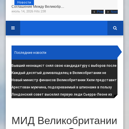
Новости
Соглашение Между Великобр…
июль 14, 2026 Hits:238
Prev
Next
Последние новости
Бывший неонацист снял свою кандидатуру с выборов после
негативной реакции общест
:
Каждый десятый домовладелец в Великобритании не
намерен соблюдать запрет на испо
:
Новый министр финансов Великобритании Хили представит
свой первый бюджет 28 октя
:
Арестован мужчина, подозреваемый в шпионаже в пользу
Ирана на британской военной
:
Лондонский совет выселил первую леди Сьерра-Леоне из
социального жилья
:
МИД Великобритании