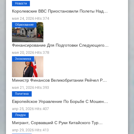
Новости
Королевские ВВС Приостановили Полеты Над…
мая 24, 2026 Hits:374
Образование
Финансирование Для Подготовки Следующего…
мая 20, 2026 Hits:378
Экономика
Министр Финансов Великобритании Рейчел Р…
мая 21, 2026 Hits:393
Политика
Европейское Управление По Борьбе С Мошен…
апр 25, 2026 Hits:407
Лондон
Мигрант, Сорвавший С Руки Китайского Тур…
апр 29, 2026 Hits:413