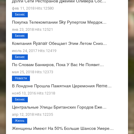
Долги Сети Ресторанов Джейми Оливера Сос…
фев 11, 2018 Hits:12580
Бизнес
Покупка Телекомпании Sky Рупертом Мердок…
янв 23, 2018 Hits:12521
Бизнес
Компания Ryanair Обещает Этим Летом Сниз…
июль 24, 2017 Hits:12419
Бизнес
По Словам Банкиров, Пока У Вас Не Появит…
мая 25, 2018 Hits:12373
Новости
В Лондоне Прошла Памятная Церемония Reme…
нояб 13, 2016 Hits:12318
Бизнес
Центральные Улицы Британских Городов Еже…
апр 12, 2018 Hits:12235
Жизнь
Женщины Имеют На 50% Больше Шансов Умере…