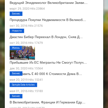
Ведущий Эпидемиолог Великобритании Заяви…
март 29, 2020 Hits:23864
Бизнес
Процедура Покупки Недвижимости В Великоб…
окт 30, 2016 Hits:21576
Новости
Джастин Бибер Переехал В Лондон, Сняв Д…
окт 20, 2016 Hits:17479
Жизнь
Прибывшие Из ЕС Мигранты Не Смогут Получ…
дек 30, 2020 Hits:15564
Как Добавить £ 40 000 К Стоимости Дома В…
Бизнес
мая 20, 2019 Hits:15341
О Нас
Sample Data-Articles
мая 01, 2016 Hits:15183
Бизнес
В Великобритании, Франции И Германии Еду…