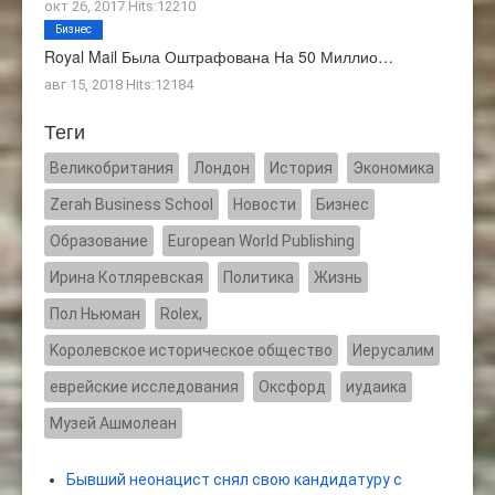
окт 26, 2017 Hits:12210
Бизнес
Royal Mail Была Оштрафована На 50 Миллио…
авг 15, 2018 Hits:12184
Теги
Великобритания
Лондон
История
Экономика
Zerah Business School
Новости
Бизнес
Образование
European World Publishing
Ирина Котляревская
Политика
Жизнь
Пол Ньюман
Rolex,
Kоролевское историческое общество
Иерусалим
еврейские исследования
Оксфорд
иудаика
Музей Ашмолеан
Бывший неонацист снял свою кандидатуру с