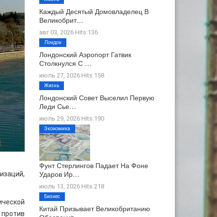
Каждый Десятый Домовладелец В
Великобрит…
авг 03, 2026 Hits:136
Лондон
Лондонский Аэропорт Гатвик
Столкнулся С …
июль 27, 2026 Hits:158
Жизнь
Лондонский Совет Выселил Первую
Леди Сье…
июль 29, 2026 Hits:190
Экономика
Фунт Стерлингов Падает На Фоне
Ударов Ир…
изаций,
июль 13, 2026 Hits:218
Бизнес
ической
Китай Призывает Великобританию
 против