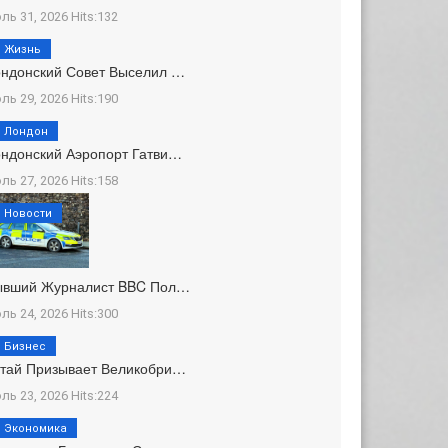
ль 31, 2026 Hits:132
Жизнь
ндонский Совет Выселил …
ль 29, 2026 Hits:190
Лондон
ндонский Аэропорт Гатви…
ль 27, 2026 Hits:158
Новости
ывший Журналист BBC Пол…
ль 24, 2026 Hits:300
Бизнес
тай Призывает Великобри…
ль 23, 2026 Hits:224
Экономика