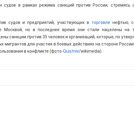
и судов в рамках режима санкций против России, стремясь 
тив судов и предприятий, участвующих в
торговле
нефтью, с
е Москвой, но в последнее время они стали нацелены на т
ены санкции против 35 человек и организаций, которые, по утве
ых мигрантов для участия в боевых действиях на стороне России
ользования в конфликте (фото-
Quistnix
/wikimedia).