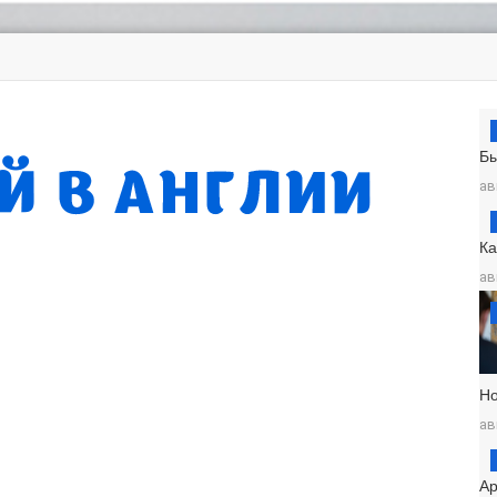
Б
ав
К
ав
Н
ав
Ар