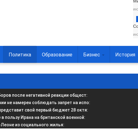
М
ию
С
ию
Политика
Образование
Бизнес
История
боров после негативной реакции общест
:
и не намерен соблюдать запрет на испо
:
представит свой первый бюджет 28 октя
:
в пользу Ирана на британской военной
:
-Леоне из социального жилья
: