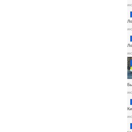
ию
Ло
ию
Ло
ию
Б
ию
Ки
ию