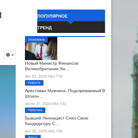
и
ПОПУЛЯРНОЕ
ТРЕНД
Экономика
Новый Министр Финансов
Великобритании Хи…
авг 01, 2026 Hits:116
Новости
Арестован Мужчина, Подозреваемый В
Шпион…
июль 31, 2026 Hits:132
Политика
Бывший Неонацист Снял Свою
Кандидатуру С…
авг 06, 2026 Hits:136
Жизнь