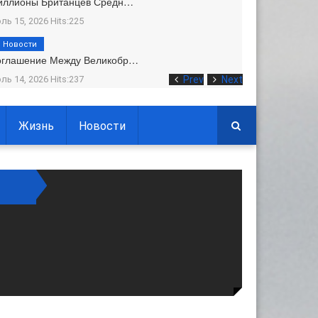
иллионы Британцев Средн…
ль 15, 2026 Hits:225
Новости
оглашение Между Великобр…
ль 14, 2026 Hits:237
Prev
Next
Жизнь
Новости