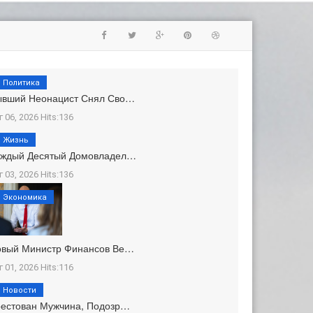
Политика
ывший Неонацист Снял Сво…
г 06, 2026 Hits:136
Жизнь
аждый Десятый Домовладел…
г 03, 2026 Hits:136
Экономика
овый Министр Финансов Ве…
г 01, 2026 Hits:116
Новости
естован Мужчина, Подозр…