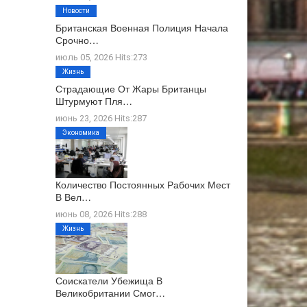
Новости
Британская Военная Полиция Начала
Срочно…
июль 05, 2026 Hits:273
Жизнь
Страдающие От Жары Британцы
Штурмуют Пля…
июнь 23, 2026 Hits:287
Экономика
Количество Постоянных Рабочих Мест
В Вел…
июнь 08, 2026 Hits:288
Жизнь
Соискатели Убежища В
Великобритании Смог…