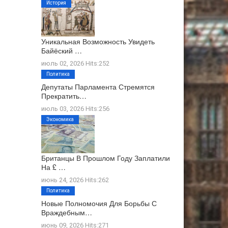
История
Уникальная Возможность Увидеть
Байёский …
июль 02, 2026 Hits:252
Политика
Депутаты Парламента Стремятся
Прекратить…
июль 03, 2026 Hits:256
Экономика
Британцы В Прошлом Году Заплатили
На £ …
июнь 24, 2026 Hits:262
Политика
Новые Полномочия Для Борьбы С
Враждебным…
июнь 09, 2026 Hits:271