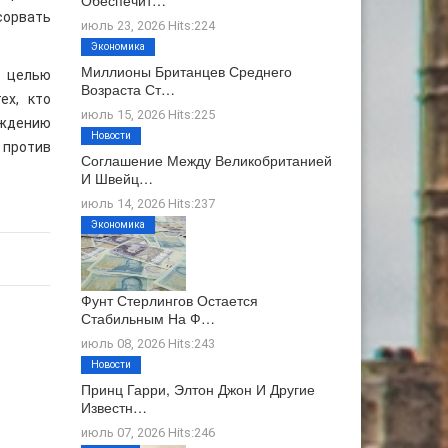
Обеспечит…
сорвать
июль 23, 2026 Hits:224
Экономика
Миллионы Британцев Среднего
 целью
Возраста Ст…
ех, кто
июль 15, 2026 Hits:225
рждению
Новости
 против
Соглашение Между Великобританией
И Швейц…
июль 14, 2026 Hits:237
Экономика
Фунт Стерлингов Остается
Стабильным На Ф…
июль 08, 2026 Hits:243
Новости
Принц Гарри, Элтон Джон И Другие
Известн…
июль 07, 2026 Hits:246