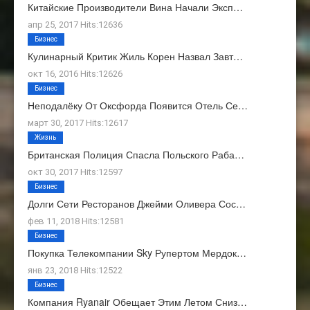
Китайские Производители Вина Начали Эксп…
апр 25, 2017 Hits:12636
Бизнес
Кулинарный Критик Жиль Корен Назвал Завт…
окт 16, 2016 Hits:12626
Бизнес
Неподалёку От Оксфорда Появится Отель Се…
март 30, 2017 Hits:12617
Жизнь
Британская Полиция Спасла Польского Раба…
окт 30, 2017 Hits:12597
Бизнес
Долги Сети Ресторанов Джейми Оливера Сос…
фев 11, 2018 Hits:12581
Бизнес
Покупка Телекомпании Sky Рупертом Мердок…
янв 23, 2018 Hits:12522
Бизнес
Компания Ryanair Обещает Этим Летом Сниз…