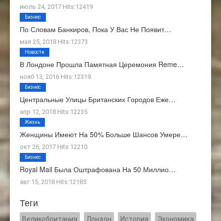
июль 24, 2017 Hits:12419
Бизнес
По Словам Банкиров, Пока У Вас Не Появит…
мая 25, 2018 Hits:12373
Новости
В Лондоне Прошла Памятная Церемония Reme…
нояб 13, 2016 Hits:12319
Бизнес
Центральные Улицы Британских Городов Еже…
апр 12, 2018 Hits:12235
Жизнь
Женщины Имеют На 50% Больше Шансов Умере…
окт 26, 2017 Hits:12210
Бизнес
Royal Mail Была Оштрафована На 50 Миллио…
авг 15, 2018 Hits:12185
Теги
Великобритания
Лондон
История
Экономика