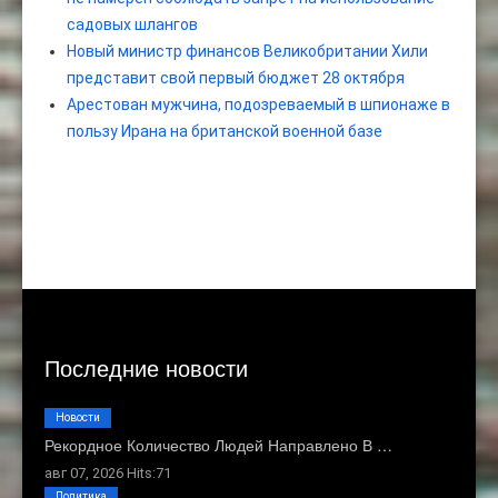
садовых шлангов
Новый министр финансов Великобритании Хили
представит свой первый бюджет 28 октября
Арестован мужчина, подозреваемый в шпионаже в
пользу Ирана на британской военной базе
Последние новости
Новости
Рекордное Количество Людей Направлено В …
авг 07, 2026 Hits:71
Политика