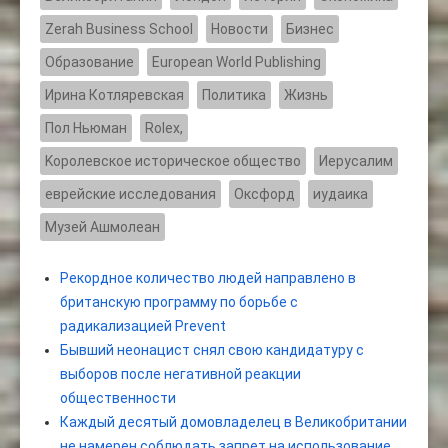
Zerah Business School
Новости
Бизнес
Образование
European World Publishing
Ирина Котляревская
Политика
Жизнь
Пол Ньюман
Rolex,
Kоролевское историческое общество
Иерусалим
еврейские исследования
Оксфорд
иудаика
Музей Ашмолеан
Рекордное количество людей направлено в
британскую программу по борьбе с
радикализацией Prevent
Бывший неонацист снял свою кандидатуру с
выборов после негативной реакции
общественности
Каждый десятый домовладелец в Великобритании
не намерен соблюдать запрет на использование