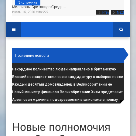
Экономика
Миллионы Британцев Средн…
июль 15, 2026 Hits:227
Prev
Next
Последние новости
Рекордное количество людей направлено в британскую
программу по борьбе с радикал
:
Бывший неонацист снял свою кандидатуру с выборов после
негативной реакции общест
:
Каждый десятый домовладелец в Великобритании не
намерен соблюдать запрет на испо
:
Новый министр финансов Великобритании Хили представит
свой первый бюджет 28 октя
:
Арестован мужчина, подозреваемый в шпионаже в пользу
Ирана на британской военной
:
Новые полномочия