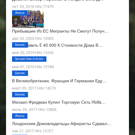
окт 20, 2016 Hits:17479
Жизнь
Прибывшие Из ЕС Мигранты Не Смогут Получ…
дек 30, 2020 Hits:15565
Как Добавить £ 40 000 К Стоимости Дома В…
Бизнес
мая 20, 2019 Hits:15342
О Нас
Sample Data-Articles
мая 01, 2016 Hits:15184
Бизнес
В Великобритании, Франции И Германии Еду…
март 03, 2017 Hits:14270
Бизнес
Михаил Фридман Купил Торговую Сеть Holla…
июнь 26, 2017 Hits:13806
Жизнь
Лондонские Домовладельцы-Аферисты Сдавал…
сен 21, 2017 Hits:13727