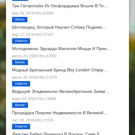
Три Гастропаба Из Оксфордшира Вошли В То…
янв 30, 2018 Hits:62838
Жизнь
Шотландец, Который Научил Собаку Подним…
апр 27, 2018 Hits:57167
Новости
Молодожены Эдоардо Мапелли-Моцци И Прин…
июль 20, 2020 Hits:47093
Бизнес
Модный Британский Бренд Boy London Отвер…
июль 30, 2018 Hits:27479
Новости
Ведущий Эпидемиолог Великобритании Заяви…
март 29, 2020 Hits:23864
Бизнес
Процедура Покупки Недвижимости В Великоб…
окт 30, 2016 Hits:21576
Новости
Джастин Бибер Переехал В Лондон, Сняв Д…