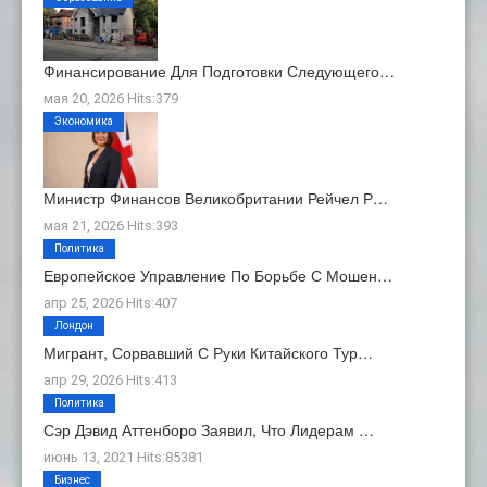
Финансирование Для Подготовки Следующего…
мая 20, 2026 Hits:379
Экономика
Министр Финансов Великобритании Рейчел Р…
мая 21, 2026 Hits:393
Политика
Европейское Управление По Борьбе С Мошен…
апр 25, 2026 Hits:407
Лондон
Мигрант, Сорвавший С Руки Китайского Тур…
апр 29, 2026 Hits:413
Политика
Сэр Дэвид Аттенборо Заявил, Что Лидерам …
июнь 13, 2021 Hits:85381
Бизнес