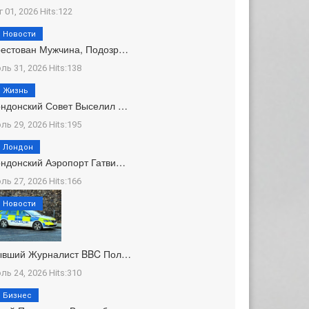
г 01, 2026 Hits:122
Новости
естован Мужчина, Подозр…
ль 31, 2026 Hits:138
Жизнь
ндонский Совет Выселил …
ль 29, 2026 Hits:195
Лондон
ндонский Аэропорт Гатви…
ль 27, 2026 Hits:166
Новости
ывший Журналист BBC Пол…
ль 24, 2026 Hits:310
Бизнес