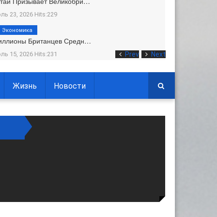
тай Призывает Великобри…
ль 23, 2026 Hits:229
Экономика
иллионы Британцев Средн…
ль 15, 2026 Hits:231
Prev
Next
Жизнь
Новости