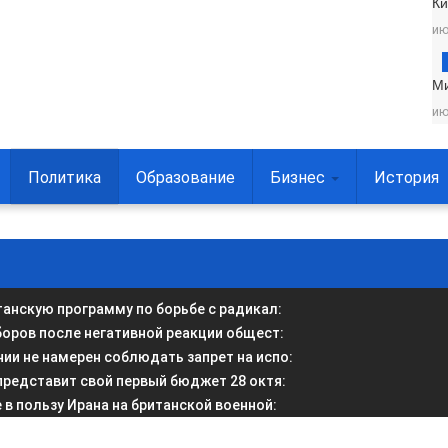
Ки
ию
М
ию
Политика
Образование
Бизнес
История
анскую программу по борьбе с радикал
:
боров после негативной реакции общест
:
и не намерен соблюдать запрет на испо
:
представит свой первый бюджет 28 октя
:
в пользу Ирана на британской военной
: