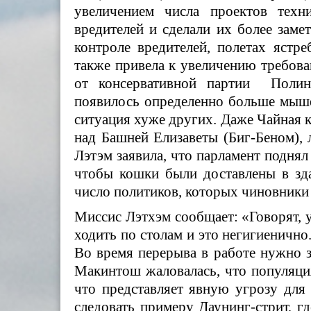
увеличением числа проектов техн
вредителей и сделали их более заме
контроле вредителей, полетах ястр
также привела к увеличению требова
от консервативной партии
Полина
появилось определенно больше мыш
ситуация хуже других. Даже Чайная к
над Башней Елизаветы (Биг-Беном), 
Лэтэм заявила, что парламент поднял
чтобы кошки были доставлены в зд
число политиков, которых чиновники у
Миссис Лэтхэм сообщает: «Говорят, у
ходить по столам и это негигиенично
Во время перерыва в работе нужно 
Макинтош жаловалась, что популяци
что представляет явную угрозу для
следовать примеру Даунинг-стрит, гд