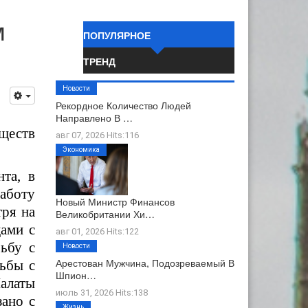
м
ПОПУЛЯРНОЕ
ТРЕНД
Новости
Рекордное Количество Людей
Направлено В …
ществ
авг 07, 2026 Hits:116
Экономика
та, в
аботу
Новый Министр Финансов
тря на
Великобритании Хи…
ами с
авг 01, 2026 Hits:122
ьбу с
Новости
Арестован Мужчина, Подозреваемый В
рьбы с
Шпион…
Палаты
июль 31, 2026 Hits:138
зано с
Жизнь