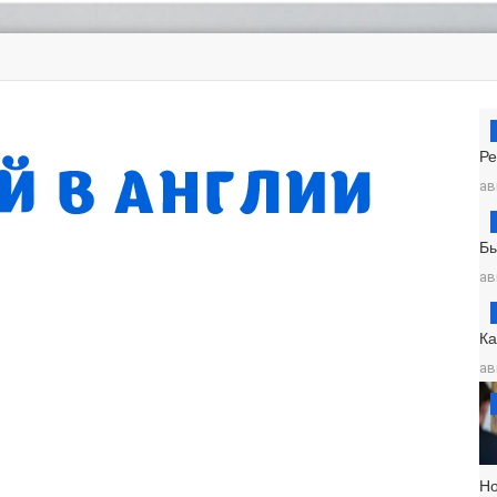
Ре
ав
Б
ав
К
ав
Н