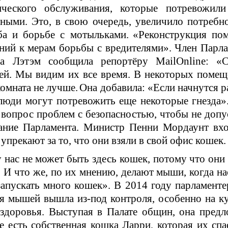
ического обслуживания, которые потревожили
тными. Это, в свою очередь, увеличило потребн
еба и борьбе с мотыльками.
«Реконструкция пом
ний к мерам борьбы с вредителями».
Член Парла
 Лэтэм сообщила репортёру MailOnline: «С
ей. Мы видим их все время. В некоторых помещ
омната не лучше.
Она добавила: «Если начнутся 
люди могут потревожить еще некоторые гнезда»
 вопрос проблем с безопасностью, чтобы не допу
ание Парламента.
Министр Пенни Мордаунт вхо
прекают за то, что они взяли в свой офис кошек.
 нас не может быть здесь кошек, потому что они
. И что же, по их мнению, делают мыши, когда на
запускать много кошек».
В 2014 году парламент
я мышей вышла из-под контроля, особенно на к
 здоровья.
Выступая в Палате общин, она предл
е есть собственная кошка Ларри, которая их спа