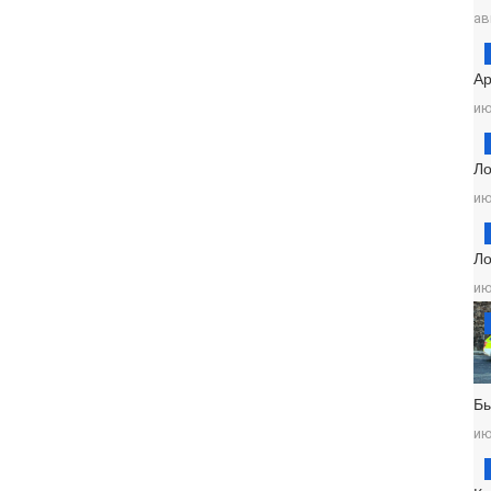
ав
Ар
ию
Ло
ию
Ло
ию
Б
ию