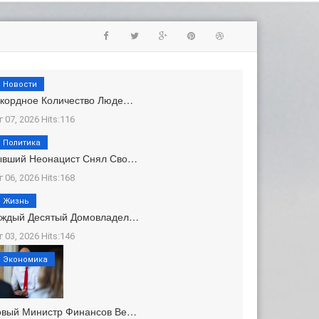
Новости
кордное Количество Люде…
г 07, 2026 Hits:116
Политика
ывший Неонацист Снял Сво…
г 06, 2026 Hits:168
Жизнь
аждый Десятый Домовладел…
г 03, 2026 Hits:146
Экономика
овый Министр Финансов Ве…