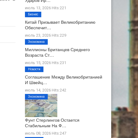
Ударов Ир…
июль 13, 2026 Hits:221
Бизнес
Китай Призывает Великобританию
Обеспечит…
июль 23, 2026 Hits:229
Экономика
Миллионы Британцев Среднего
Возраста Ст…
июль 15, 2026 Hits:231
Новости
Соглашение Между Великобританией
И Швейц…
июль 14, 2026 Hits:242
Экономика
Фунт Стерлингов Остается
Стабильным На Ф…
июль 08, 2026 Hits:247