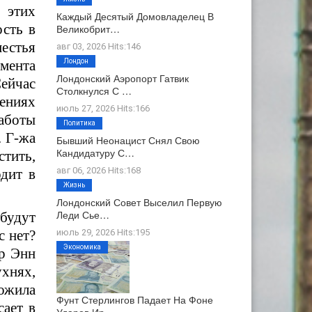
 этих
Каждый Десятый Домовладелец В
ость в
Великобрит…
естья
авг 03, 2026 Hits:146
мента
Лондон
Лондонский Аэропорт Гатвик
ейчас
Столкнулся С …
ениях
июль 27, 2026 Hits:166
работы
Политика
.
Г-жа
Бывший Неонацист Снял Свою
Кандидатуру С…
стить,
авг 06, 2026 Hits:168
дит в
Жизнь
Лондонский Совет Выселил Первую
Леди Сье…
 будут
с нет?
июль 29, 2026 Hits:195
Экономика
ер Энн
ухнях,
ожила
Фунт Стерлингов Падает На Фоне
сает в