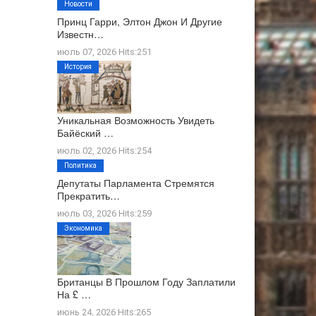
Новости
Принц Гарри, Элтон Джон И Другие
Известн…
июль 07, 2026 Hits:251
История
Уникальная Возможность Увидеть
Байёский …
июль 02, 2026 Hits:254
Политика
Депутаты Парламента Стремятся
Прекратить…
июль 03, 2026 Hits:259
Экономика
Британцы В Прошлом Году Заплатили
На £ …
июнь 24, 2026 Hits:265