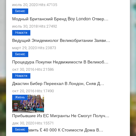
июль 20, 2020 Hits:47135
Бизнес
Модный Британский Бренд Boy London Отвер…
июль 30, 2018 Hits:27492
Новости
Ведущий Эпидемиолог Великобритании Заяви…
март 29, 2020 Hits:23873
Бизнес
Процедура Покупки Недвижимости В Великоб…
окт 30, 2016 Hits:21586
Новости
Джастин Бибер Переехал В Лондон, Сняв Д…
окт 20, 2016 Hits:17490
Жизнь
Прибывшие Из ЕС Мигранты Не Смогут Получ…
дек 30, 2020 Hits:15571
Как Добавить £ 40 000 К Стоимости Дома В…
Бизнес