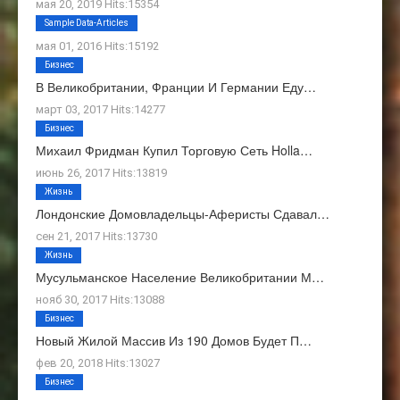
мая 20, 2019 Hits:15354
О Нас
Sample Data-Articles
мая 01, 2016 Hits:15192
Бизнес
В Великобритании, Франции И Германии Еду…
март 03, 2017 Hits:14277
Бизнес
Михаил Фридман Купил Торговую Сеть Holla…
июнь 26, 2017 Hits:13819
Жизнь
Лондонские Домовладельцы-Аферисты Сдавал…
сен 21, 2017 Hits:13730
Жизнь
Мусульманское Население Великобритании М…
нояб 30, 2017 Hits:13088
Бизнес
Новый Жилой Массив Из 190 Домов Будет П…
фев 20, 2018 Hits:13027
Бизнес