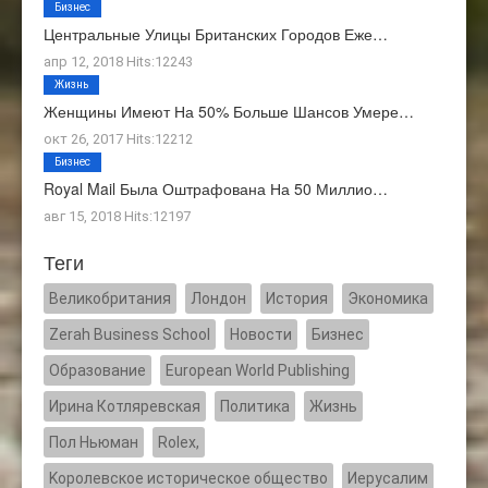
Бизнес
Центральные Улицы Британских Городов Еже…
апр 12, 2018 Hits:12243
Жизнь
Женщины Имеют На 50% Больше Шансов Умере…
окт 26, 2017 Hits:12212
Бизнес
Royal Mail Была Оштрафована На 50 Миллио…
авг 15, 2018 Hits:12197
Теги
Великобритания
Лондон
История
Экономика
Zerah Business School
Новости
Бизнес
Образование
European World Publishing
Ирина Котляревская
Политика
Жизнь
Пол Ньюман
Rolex,
Kоролевское историческое общество
Иерусалим