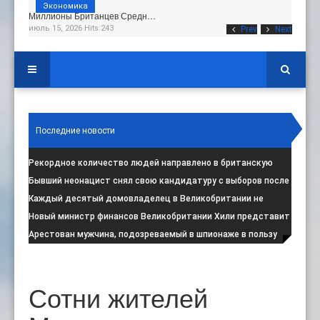
Экономика
Миллионы Британцев Средн…
июль 15, 2026 Hits:243
Prev
Next
Последние новости
Рекордное количество людей направлено в британскую
программу по борьбе с радикал
:
Бывший неонацист снял свою кандидатуру с выборов после
негативной реакции общест
:
Каждый десятый домовладелец в Великобритании не
намерен соблюдать запрет на испо
:
Новый министр финансов Великобритании Хили представит
свой первый бюджет 28 октя
:
Арестован мужчина, подозреваемый в шпионаже в пользу
Ирана на британской военной
:
Сотни жителей