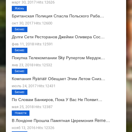
март 30, 2017 Hits:12626
Жизнь
Британская Полиция Спасла Польского Раба…
окт 30, 2017 Hits:12600
Бизнес
Долги Сети Ресторанов Джейми Оливера Сос…
фев 11, 2018 Hits:12591
Бизнес
Покупка Телекомпании Sky Рупертом Мердок…
янв 23, 2018 Hits:12532
Бизнес
Компания Ryanair Обещает Этим Летом Сниз…
июль 24, 2017 Hits:12431
Бизнес
По Словам Банкиров, Пока У Вас Не Появит…
мая 25, 2018 Hits:12387
Новости
В Лондоне Прошла Памятная Церемония Reme…
нояб 13, 2016 Hits:12326