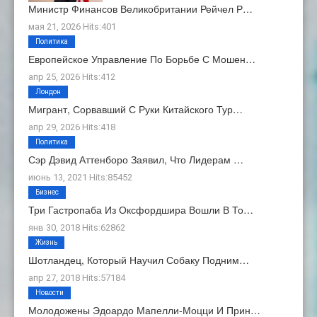
Министр Финансов Великобритании Рейчел Р…
мая 21, 2026 Hits:401
Политика
Европейское Управление По Борьбе С Мошен…
апр 25, 2026 Hits:412
Лондон
Мигрант, Сорвавший С Руки Китайского Тур…
апр 29, 2026 Hits:418
Политика
Сэр Дэвид Аттенборо Заявил, Что Лидерам …
июнь 13, 2021 Hits:85452
Бизнес
Три Гастропаба Из Оксфордшира Вошли В То…
янв 30, 2018 Hits:62862
Жизнь
Шотландец, Который Научил Собаку Подним…
апр 27, 2018 Hits:57184
Новости
Молодожены Эдоардо Мапелли-Моцци И Прин…