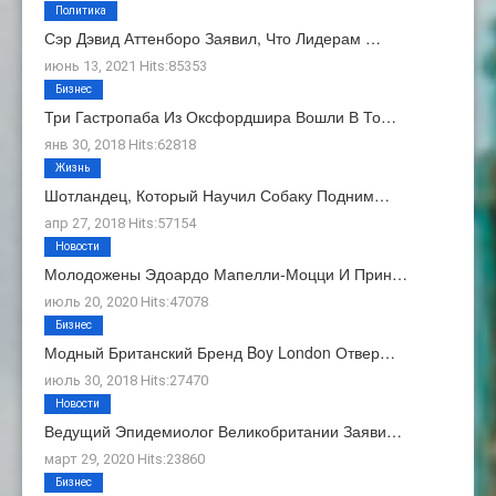
Политика
Сэр Дэвид Аттенборо Заявил, Что Лидерам …
июнь 13, 2021 Hits:85353
Бизнес
Три Гастропаба Из Оксфордшира Вошли В То…
янв 30, 2018 Hits:62818
Жизнь
Шотландец, Который Научил Собаку Подним…
апр 27, 2018 Hits:57154
Новости
Молодожены Эдоардо Мапелли-Моцци И Прин…
июль 20, 2020 Hits:47078
Бизнес
Модный Британский Бренд Boy London Отвер…
июль 30, 2018 Hits:27470
Новости
Ведущий Эпидемиолог Великобритании Заяви…
март 29, 2020 Hits:23860
Бизнес