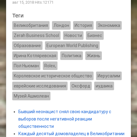
авг 15, 2018 Hits:12171
Теги
Великобритания
Лондон
История
Экономика
Zerah Business School
Новости
Бизнес
Образование
European World Publishing
Ирина Котляревская
Политика
Жизнь
Пол Ньюман
Rolex,
Kоролевское историческое общество
Иерусалим
еврейские исследования
Оксфорд
иудаика
Музей Ашмолеан
Бывший неонацист снял свою кандидатуру с
выборов после негативной реакции
общественности
Каждый десятый домовладелец в Великобритании