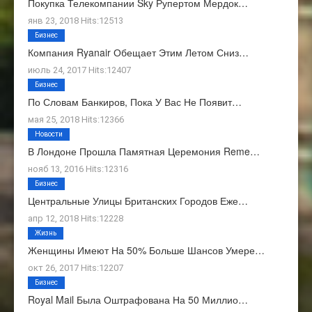
Покупка Телекомпании Sky Рупертом Мердок…
янв 23, 2018 Hits:12513
Бизнес
Компания Ryanair Обещает Этим Летом Сниз…
июль 24, 2017 Hits:12407
Бизнес
По Словам Банкиров, Пока У Вас Не Появит…
мая 25, 2018 Hits:12366
Новости
В Лондоне Прошла Памятная Церемония Reme…
нояб 13, 2016 Hits:12316
Бизнес
Центральные Улицы Британских Городов Еже…
апр 12, 2018 Hits:12228
Жизнь
Женщины Имеют На 50% Больше Шансов Умере…
окт 26, 2017 Hits:12207
Бизнес
Royal Mail Была Оштрафована На 50 Миллио…