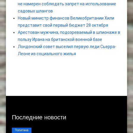
не намерен соблюдать запрет на использование
садовых шлангов
Новый министр финансов Великобритании Хили
представит свой первый бюджет 28 октября
Арестован мужчина, подозреваемый в шпионаже в
пользу Ирана на британской военной базе
Лондонский совет выселил первую леди Сьерра-
Леоне из социального жилья
Последние новости
Политика