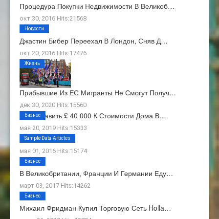
Процедура Покупки Недвижимости В Великоб…
окт 30, 2016 Hits:21568
Новости
Джастин Бибер Переехал В Лондон, Сняв Д…
окт 20, 2016 Hits:17476
Жизнь
Прибывшие Из ЕС Мигранты Не Смогут Получ…
дек 30, 2020 Hits:15560
Как Добавить £ 40 000 К Стоимости Дома В…
Бизнес
мая 20, 2019 Hits:15333
О Нас
Sample Data-Articles
мая 01, 2016 Hits:15174
Бизнес
В Великобритании, Франции И Германии Еду…
март 03, 2017 Hits:14262
Бизнес
Михаил Фридман Купил Торговую Сеть Holla…