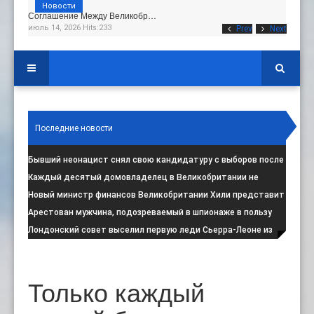
Новости
Соглашение Между Великобр…
июль 14, 2026 Hits:233
Prev
Next
Последние новости
Бывший неонацист снял свою кандидатуру с выборов после
негативной реакции общест
:
Каждый десятый домовладелец в Великобритании не
намерен соблюдать запрет на испо
:
Новый министр финансов Великобритании Хили представит
свой первый бюджет 28 октя
:
Арестован мужчина, подозреваемый в шпионаже в пользу
Ирана на британской военной
:
Лондонский совет выселил первую леди Сьерра-Леоне из
социального жилья
:
Только каждый