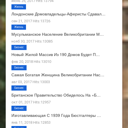
июнь 26, 2017 Hits:13794
Жизнь
Лондонские Домовладельцы-Аферисты Сдавал…
сен 21, 2017 Hits:13726
Жизнь
Мусульманское Население Великобритании М…
нояб 30, 2017 Hits:13085
Бизнес
Новый Жилой Массив Из 190 Домов Будет П…
фев 20, 2018 Hits:13010
Бизнес
Самая Богатая Женщина Великобритании Нас…
авг 03, 2017 Hits:13003
Бизнес
Британское Правительство Обиделось На «Б…
окт 01, 2017 Hits:12957
Бизнес
Изготавливающая С 1939 Года Бюстгалтеры …
янв 11, 2018 Hits:12853