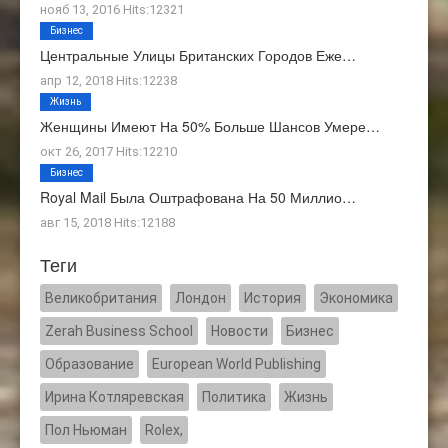
нояб 13, 2016 Hits:12321
Бизнес
Центральные Улицы Британских Городов Еже…
апр 12, 2018 Hits:12238
Жизнь
Женщины Имеют На 50% Больше Шансов Умере…
окт 26, 2017 Hits:12210
Бизнес
Royal Mail Была Оштрафована На 50 Миллио…
авг 15, 2018 Hits:12188
Теги
Великобритания
Лондон
История
Экономика
Zerah Business School
Новости
Бизнес
Образование
European World Publishing
Ирина Котляревская
Политика
Жизнь
Пол Ньюман
Rolex,