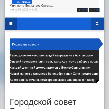
Экономика
Миллионы Британцев Средн…
июль 15, 2026 Hits:231
Prev
Next
Последние новости
Рекордное количество людей направлено в британскую
программу по борьбе с радикал
:
Бывший неонацист снял свою кандидатуру с выборов после
негативной реакции общест
:
Каждый десятый домовладелец в Великобритании не
намерен соблюдать запрет на испо
:
Новый министр финансов Великобритании Хили представит
свой первый бюджет 28 октя
:
Арестован мужчина, подозреваемый в шпионаже в пользу
Ирана на британской военной
:
Городской совет