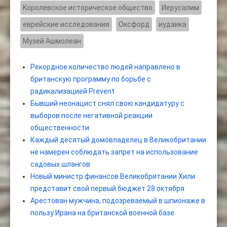
Kоролевское историческое общество
Иерусалим
еврейские исследования
Оксфорд
иудаика
Музей Ашмолеан
Рекордное количество людей направлено в
британскую программу по борьбе с
радикализацией Prevent
Бывший неонацист снял свою кандидатуру с
выборов после негативной реакции
общественности
Каждый десятый домовладелец в Великобритании
не намерен соблюдать запрет на использование
садовых шлангов
Новый министр финансов Великобритании Хили
представит свой первый бюджет 28 октября
Арестован мужчина, подозреваемый в шпионаже в
пользу Ирана на британской военной базе