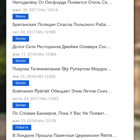
Неподалёку От Оксфорда Появится Отель Се…
март 30, 2017 Hits:12619
Жизнь
Британская Полиция Спасла Польского Раба…
окт 30, 2017 Hits:12598
Бизнес
Долги Сети Ресторанов Джейми Оливера Сос…
фев 11, 2018 Hits:12584
Бизнес
Покупка Телекомпании Sky Рупертом Мердок…
янв 23, 2018 Hits:12526
Бизнес
Компания Ryanair Обещает Этим Летом Сниз…
июль 24, 2017 Hits:12422
Бизнес
По Словам Банкиров, Пока У Вас Не Появит…
мая 25, 2018 Hits:12378
Новости
В Лондоне Прошла Памятная Церемония Reme…