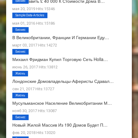
Как Добавить £ 40 000 К Стоимости Дома В…
Бизнес
мая 20, 2019 Hits:15346
О Нас
Sample Data-Articles
мая 01, 2016 Hits:15186
Бизнес
В Великобритании, Франции И Германии Еду…
март 03, 2017 Hits:14272
Бизнес
Михаил Фридман Купил Торговую Сеть Holla…
июнь 26, 2017 Hits:13812
Жизнь
Лондонские Домовладельцы-Аферисты Сдавал…
сен 21, 2017 Hits:13727
Жизнь
Мусульманское Население Великобритании М…
нояб 30, 2017 Hits:13087
Бизнес
Новый Жилой Массив Из 190 Домов Будет П…
фев 20, 2018 Hits:13020