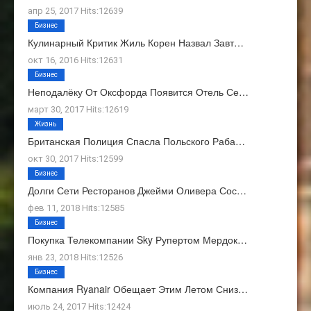
апр 25, 2017 Hits:12639
Бизнес
Кулинарный Критик Жиль Корен Назвал Завт…
окт 16, 2016 Hits:12631
Бизнес
Неподалёку От Оксфорда Появится Отель Се…
март 30, 2017 Hits:12619
Жизнь
Британская Полиция Спасла Польского Раба…
окт 30, 2017 Hits:12599
Бизнес
Долги Сети Ресторанов Джейми Оливера Сос…
фев 11, 2018 Hits:12585
Бизнес
Покупка Телекомпании Sky Рупертом Мердок…
янв 23, 2018 Hits:12526
Бизнес
Компания Ryanair Обещает Этим Летом Сниз…
июль 24, 2017 Hits:12424