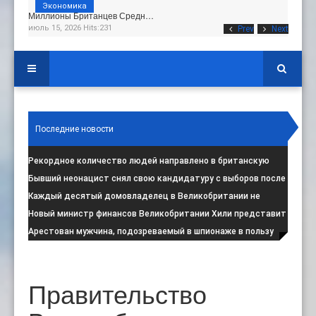
Экономика
Миллионы Британцев Средн…
июль 15, 2026 Hits:231
Prev
Next
Последние новости
Рекордное количество людей направлено в британскую
программу по борьбе с радикал
:
Бывший неонацист снял свою кандидатуру с выборов после
негативной реакции общест
:
Каждый десятый домовладелец в Великобритании не
намерен соблюдать запрет на испо
:
Новый министр финансов Великобритании Хили представит
свой первый бюджет 28 октя
:
Арестован мужчина, подозреваемый в шпионаже в пользу
Ирана на британской военной
:
Правительство