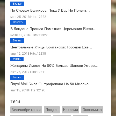
Бизнес
По Словам Банкиров, Пока У Вас Не Появит…
мая 25, 2018 Hits:12382
Новости
В Лондоне Прошла Памятная Церемония Reme…
нояб 13, 2016 Hits:12322
Бизнес
Центральные Улицы Британских Городов Еже…
апр 12, 2018 Hits:12238
Жизнь
Женщины Имеют На 50% Больше Шансов Умере…
окт 26, 2017 Hits:12211
Бизнес
Royal Mail Была Оштрафована На 50 Миллио…
авг 15, 2018 Hits:12190
Теги
Великобритания
Лондон
История
Экономика