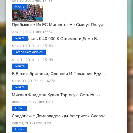
окт 20, 2016 Hits:17483
Жизнь
Прибывшие Из ЕС Мигранты Не Смогут Получ…
дек 30, 2020 Hits:15567
Как Добавить £ 40 000 К Стоимости Дома В…
Бизнес
мая 20, 2019 Hits:15350
О Нас
Sample Data-Articles
мая 01, 2016 Hits:15188
Бизнес
В Великобритании, Франции И Германии Еду…
март 03, 2017 Hits:14272
Бизнес
Михаил Фридман Купил Торговую Сеть Holla…
июнь 26, 2017 Hits:13813
Жизнь
Лондонские Домовладельцы-Аферисты Сдавал…
сен 21, 2017 Hits:13728
Жизнь