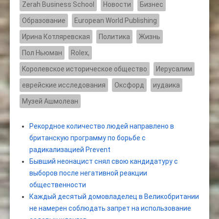
Zerah Business School
Новости
Бизнес
Образование
European World Publishing
Ирина Котляревская
Политика
Жизнь
Пол Ньюман
Rolex,
Kоролевское историческое общество
Иерусалим
еврейские исследования
Оксфорд
иудаика
Музей Ашмолеан
Рекордное количество людей направлено в
британскую программу по борьбе с
радикализацией Prevent
Бывший неонацист снял свою кандидатуру с
выборов после негативной реакции
общественности
Каждый десятый домовладелец в Великобритании
не намерен соблюдать запрет на использование