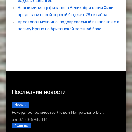
садовых шлангов
Новый министр финансов Великобритании Хили
представит свой первый бюджет 28 октября
Арестован мужчина, подозреваемый в шпионаже в
пользу Ирана на британской военной базе
Последние новости
Новости
Рекордное Количество Людей Направлено В …
авг 07, 2026 Hits:116
Политика